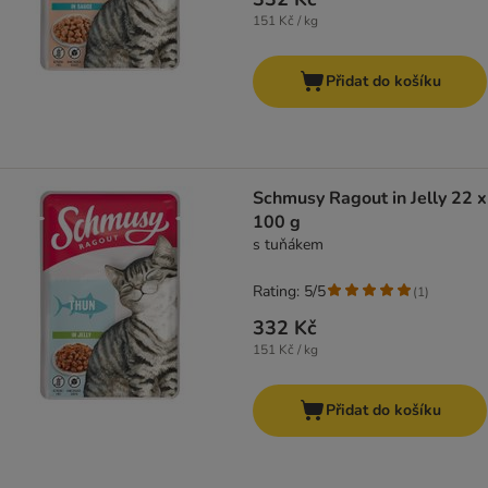
151 Kč / kg
Přidat do košíku
Schmusy Ragout in Jelly 22 x
100 g
s tuňákem
Rating: 5/5
(
1
)
332 Kč
151 Kč / kg
Přidat do košíku