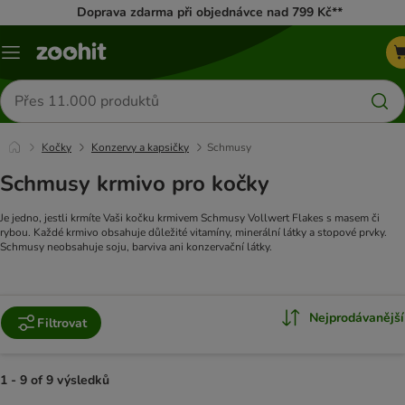
Doprava zdarma při objednávce nad 799 Kč**
Menu
Hledat
produkty
Kočky
Konzervy a kapsičky
Schmusy
Schmusy krmivo pro kočky
Je jedno, jestli krmíte Vaši kočku krmivem Schmusy Vollwert Flakes s masem či
rybou. Každé krmivo obsahuje důležité vitamíny, minerální látky a stopové prvky.
Schmusy neobsahuje soju, barviva ani konzervační látky.
Nejprodávanější
Filtrovat
1 - 9 of 9 výsledků