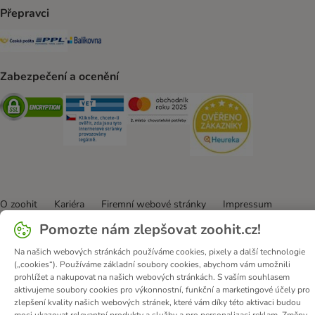
Přepravci
Česká pošta Shipping Method
PPL Shipping Method
Balíkovna Shipping Method
Zabezpečení a ocenění
Security
Security
Security
Security
O zoohit
Kariéra
Firemní webové stránky
Impressum
Všeobecné obchodní podmínky
Zde odstoupit od smlouvy
Pomozte nám zlepšovat zoohit.cz!
Zákon o digitálních službách
Likvidace baterií
Kontakt
Na našich webových stránkách používáme cookies, pixely a další technologie
Poštovné a dodací termín
Způsoby platby
(„cookies“). Používáme základní soubory cookies, abychom vám umožnili
prohlížet a nakupovat na našich webových stránkách. S vaším souhlasem
Partnerský program
Ochrana osobních údajů
aktivujeme soubory cookies pro výkonnostní, funkční a marketingové účely pro
Ochrana osobních údajů
Prohlášení o přístupnosti
zlepšení kvality našich webových stránek, které vám díky této aktivaci budou