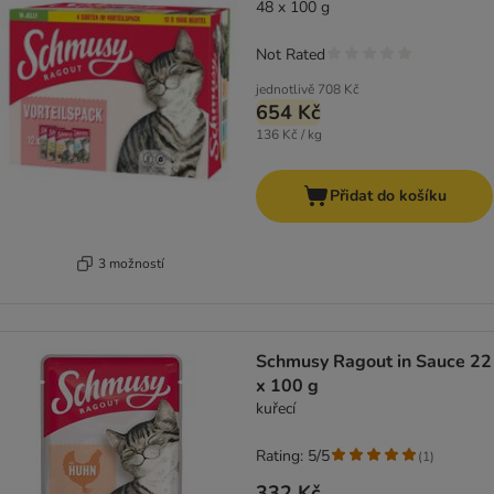
48 x 100 g
Not Rated
jednotlivě
708 Kč
654 Kč
136 Kč / kg
Přidat do košíku
3 možností
Schmusy Ragout in Sauce 22
x 100 g
kuřecí
Rating: 5/5
(
1
)
332 Kč