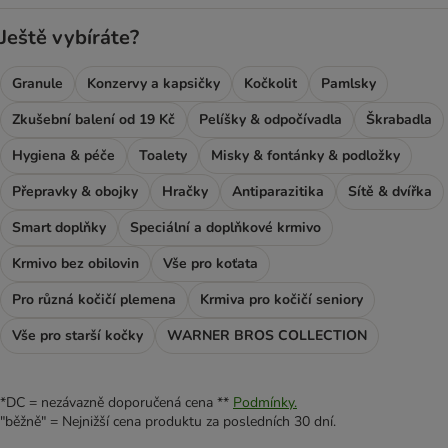
Ještě vybíráte?
Granule
Konzervy a kapsičky
Kočkolit
Pamlsky
Zkušební balení od 19 Kč
Pelíšky & odpočívadla
Škrabadla
Hygiena & péče
Toalety
Misky & fontánky & podložky
Přepravky & obojky
Hračky
Antiparazitika
Sítě & dvířka
Smart doplňky
Speciální a doplňkové krmivo
Krmivo bez obilovin
Vše pro koťata
Pro různá kočičí plemena
Krmiva pro kočičí seniory
Vše pro starší kočky
WARNER BROS COLLECTION
*DC = nezávazně doporučená cena **
Podmínky.
"běžně" = Nejnižší cena produktu za posledních 30 dní.