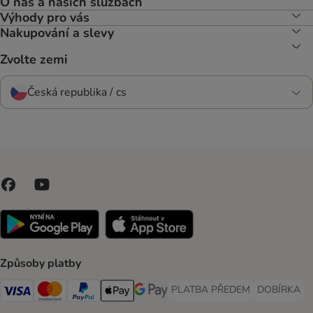
O nás a našich službách
Výhody pro vás
Nakupování a slevy
Zvolte zemi
Česká republika / cs
Způsoby platby
PLATBA PŘEDEM
DOBÍRKA
PLATBA PŘEDEM Payment Met
DOBÍRKA Pa
Visa Payment Method
Mastercard Payment Method
PayPal Payment Method
Apple pay Payment Method
GooglePay Payment Method