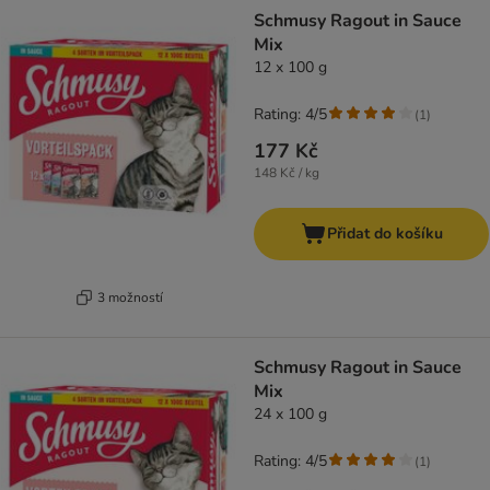
product items have been changed
Schmusy Ragout in Sauce
Mix
12 x 100 g
Rating: 4/5
(
1
)
177 Kč
148 Kč / kg
Přidat do košíku
3 možností
Schmusy Ragout in Sauce
Mix
24 x 100 g
Rating: 4/5
(
1
)