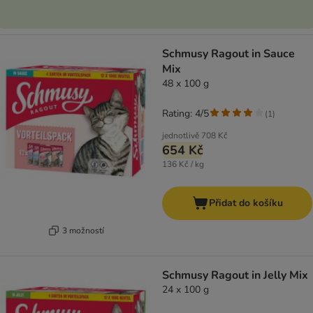
Schmusy Ragout in Sauce
Mix
48 x 100 g
Rating: 4/5
(
1
)
jednotlivě
708 Kč
654 Kč
136 Kč / kg
Přidat do košíku
3 možností
Schmusy Ragout in Jelly Mix
24 x 100 g