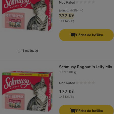
Not Rated
jednotlivě
354 Kč
337 Kč
141 Kč / kg
Přidat do košíku
3 možností
Schmusy Ragout in Jelly Mix
12 x 100 g
Not Rated
177 Kč
148 Kč / kg
Přidat do košíku