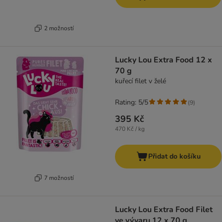
2 možností
Lucky Lou Extra Food 12 x
70 g
kuřecí filet v želé
Rating: 5/5
(
9
)
395 Kč
470 Kč / kg
Přidat do košíku
7 možností
Lucky Lou Extra Food Filet
ve vývaru 12 x 70 g