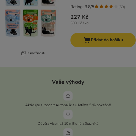
Rating: 3.8/5
(
58
)
227 Kč
303 Kč / kg
Přidat do košíku
2 možností
Vaše výhody
Aktivujte si zoohit Autobalík a ušetřete 5 % pokaždé!
Důvěra více než 10 milionů zákazníků