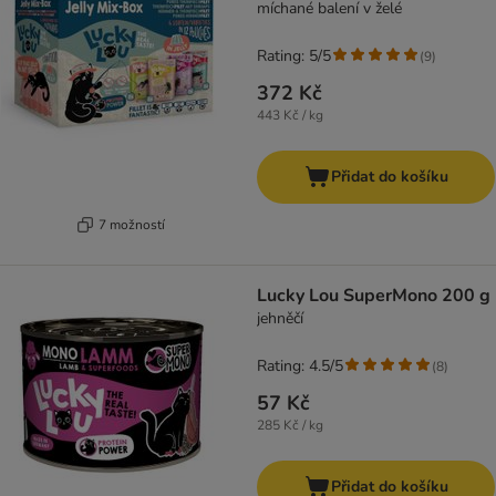
míchané balení v želé
Rating: 5/5
(
9
)
372 Kč
443 Kč / kg
Přidat do košíku
7 možností
Lucky Lou SuperMono 200 g
jehněčí
Rating: 4.5/5
(
8
)
57 Kč
285 Kč / kg
Přidat do košíku