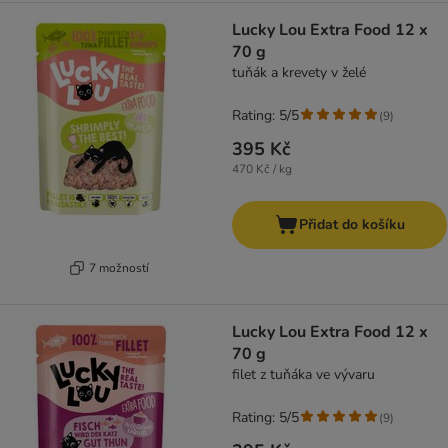
Lucky Lou Extra Food 12 x
70 g
tuňák a krevety v želé
Rating: 5/5
(
9
)
395 Kč
470 Kč / kg
Přidat do košíku
7 možností
Lucky Lou Extra Food 12 x
70 g
filet z tuňáka ve vývaru
Rating: 5/5
(
9
)