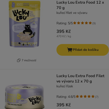
Lucky Lou Extra Food 12 x
70 g
kuřecí filet ve vývaru
Rating: 5/5
(
9
)
395 Kč
470 Kč / kg
Přidat do košíku
7 možností
Lucky Lou Extra Food Filet
ve vývaru 12 x 70 g
kuřecí řízek
Rating: 4.6/5
(
7
)
395 Kč