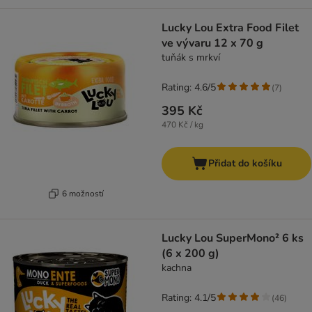
Lucky Lou Extra Food Filet
ve vývaru 12 x 70 g
tuňák s mrkví
Rating: 4.6/5
(
7
)
395 Kč
470 Kč / kg
Přidat do košíku
6 možností
Lucky Lou SuperMono² 6 ks
(6 x 200 g)
kachna
Rating: 4.1/5
(
46
)