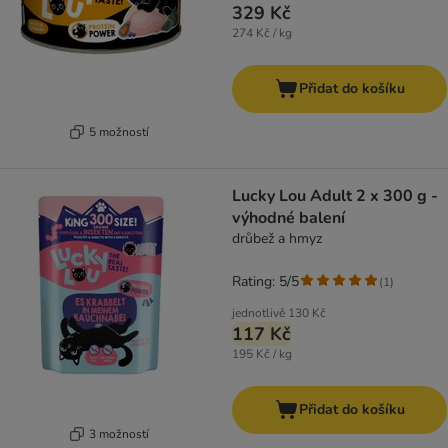
329 Kč
274 Kč / kg
Přidat do košíku
5 možností
Lucky Lou Adult 2 x 300 g -
výhodné balení
drůbež a hmyz
Rating: 5/5
(
1
)
jednotlivě
130 Kč
117 Kč
195 Kč / kg
Přidat do košíku
3 možností