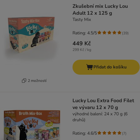
Zkušební mix Lucky Lou
Adult 12 x 125 g
Tasty Mix
Rating: 4.5/5
(
39
)
449 Kč
299 Kč / kg
Přidat do košíku
2 možností
Lucky Lou Extra Food Filet
ve vývaru 12 x 70 g
výhodné balení: 24 x 70 g (6
druhů)
Rating: 4.6/5
(
7
)