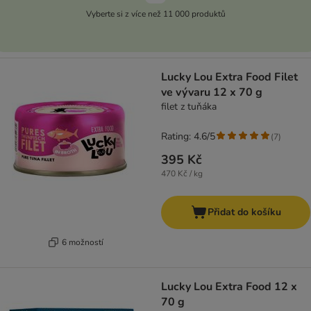
Vyberte si z více než 11 000 produktů
Lucky Lou Extra Food Filet
ve vývaru 12 x 70 g
filet z tuňáka
Rating: 4.6/5
(
7
)
395 Kč
470 Kč / kg
Přidat do košíku
6 možností
Lucky Lou Extra Food 12 x
70 g