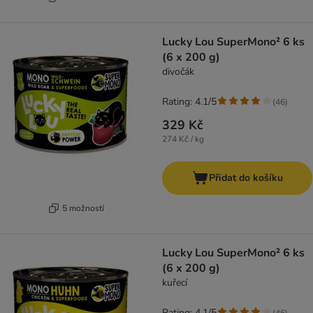
Lucky Lou SuperMono² 6 ks
(6 x 200 g)
divočák
Rating: 4.1/5
(
46
)
329 Kč
274 Kč / kg
Přidat do košíku
5 možností
Lucky Lou SuperMono² 6 ks
(6 x 200 g)
kuřecí
Rating: 4.1/5
(
46
)