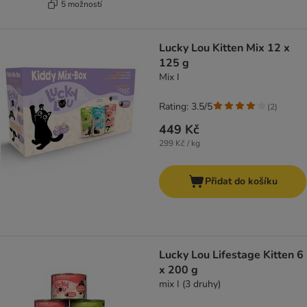
5 možností
Lucky Lou Kitten Mix 12 x
125 g
Mix I
Rating: 3.5/5
(
2
)
449 Kč
299 Kč / kg
Přidat do košíku
Lucky Lou Lifestage Kitten 6
x 200 g
mix I (3 druhy)