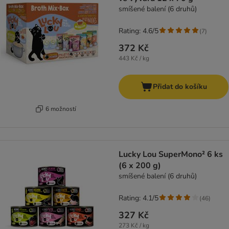
smíšené balení (6 druhů)
Rating: 4.6/5
(
7
)
372 Kč
443 Kč / kg
Přidat do košíku
6 možností
Lucky Lou SuperMono² 6 ks
(6 x 200 g)
smíšené balení (6 druhů)
Rating: 4.1/5
(
46
)
327 Kč
273 Kč / kg