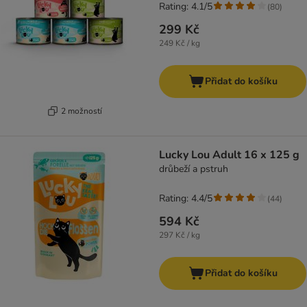
Rating: 4.1/5
(
80
)
299 Kč
249 Kč / kg
Přidat do košíku
2 možností
Lucky Lou Adult 16 x 125 g
drůbeží a pstruh
Rating: 4.4/5
(
44
)
594 Kč
297 Kč / kg
Přidat do košíku