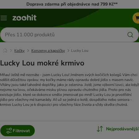
Doprava zdarma při objednávce nad 799 Kč**
Menu
Hledat
produkty
Kočky
Konzervy a kapsičky
Lucky Lou
Lucky Lou mokré krmivo
Mňau! Ještě mě neznáte - jsem Lucky Lou! Jménem svých kočičích kolegů Vám chci
sdělit důležitou zprávu: my kočky máme rády opravdu dobré jídlo s masem navíc.
Vítány jsou také lahodné doplňky, jako je zelenina. Jistě, jsme výborní lovci, ale když
nejsme na lovu, očekáváme misku plnou opravdu chutného jídla. Proto pro nás
existuje jídlo, které se dokonce smělo jmenovat po mně! Lucky Lou je prvotřídní
jídlo pro všechny mé kamarády. Ať už se jedná o kotě, dospělého nebo seniora -
krmivo Lucky Lou je k dispozici pro všechny fáze života a vždy skvěle chutná.
Nejprodávanější
Filtrovat