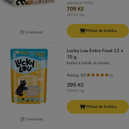
jednotlivě
744 Kč
709 Kč
422 Kč / kg
Přidat do košíku
6 možností
Lucky Lou Extra Food 12 x
70 g
kuřecí a tuňák ve vývaru
Rating: 5/5
(
9
)
395 Kč
470 Kč / kg
Přidat do košíku
7 možností