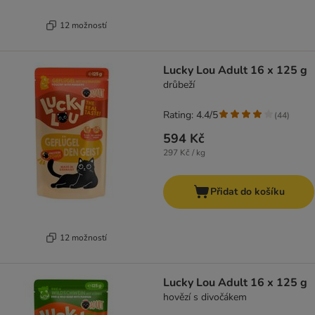
12 možností
Lucky Lou Adult 16 x 125 g
drůbeží
Rating: 4.4/5
(
44
)
594 Kč
297 Kč / kg
Přidat do košíku
12 možností
Lucky Lou Adult 16 x 125 g
hovězí s divočákem