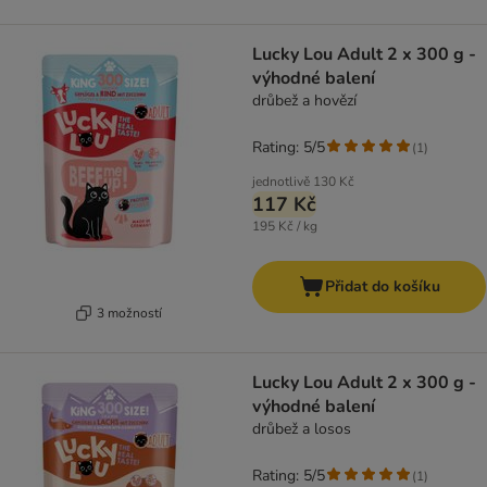
Lucky Lou Adult 2 x 300 g -
výhodné balení
drůbež a hovězí
Rating: 5/5
(
1
)
jednotlivě
130 Kč
117 Kč
195 Kč / kg
Přidat do košíku
3 možností
Lucky Lou Adult 2 x 300 g -
výhodné balení
drůbež a losos
Rating: 5/5
(
1
)