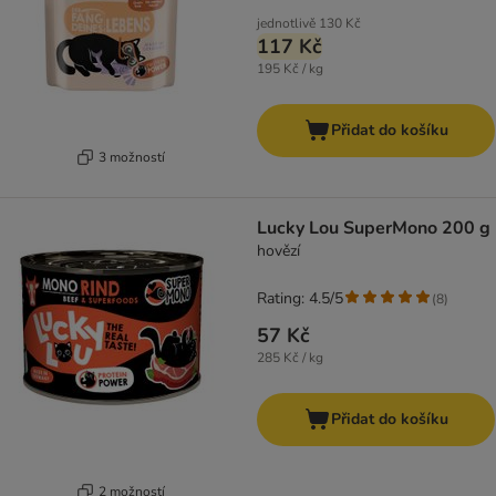
jednotlivě
130 Kč
117 Kč
195 Kč / kg
Přidat do košíku
3 možností
Lucky Lou SuperMono 200 g
hovězí
Rating: 4.5/5
(
8
)
57 Kč
285 Kč / kg
Přidat do košíku
2 možností