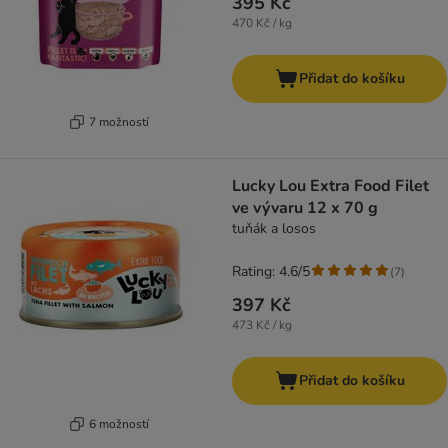
395 Kč
470 Kč / kg
Přidat do košíku
7 možností
Lucky Lou Extra Food Filet
ve vývaru 12 x 70 g
tuňák a losos
Rating: 4.6/5
(
7
)
397 Kč
473 Kč / kg
Přidat do košíku
6 možností