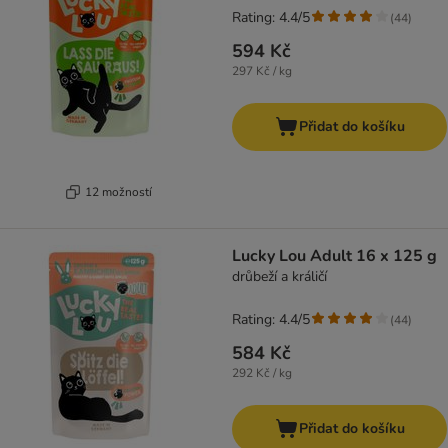
Rating: 4.4/5
(
44
)
594 Kč
297 Kč / kg
Přidat do košíku
12 možností
Lucky Lou Adult 16 x 125 g
drůbeží a králičí
Rating: 4.4/5
(
44
)
584 Kč
292 Kč / kg
Přidat do košíku