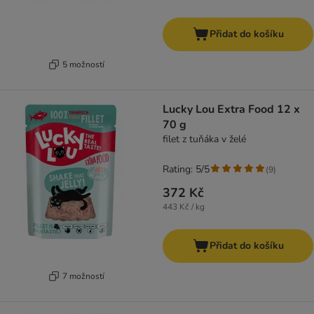
Přidat do košíku
5 možností
Lucky Lou Extra Food 12 x
70 g
filet z tuňáka v želé
Rating: 5/5
(
9
)
372 Kč
443 Kč / kg
Přidat do košíku
7 možností