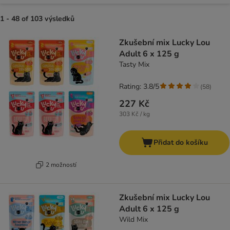
1 - 48 of 103 výsledků
product items have been changed
Zkušební mix Lucky Lou
Adult 6 x 125 g
Tasty Mix
Rating: 3.8/5
(
58
)
227 Kč
303 Kč / kg
Přidat do košíku
2 možností
Zkušební mix Lucky Lou
Adult 6 x 125 g
Wild Mix