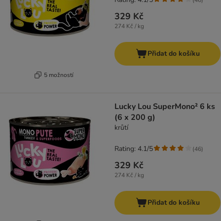
329 Kč
274 Kč / kg
Přidat do košíku
5 možností
Lucky Lou SuperMono² 6 ks
(6 x 200 g)
krůtí
Rating: 4.1/5
(
46
)
329 Kč
274 Kč / kg
Přidat do košíku