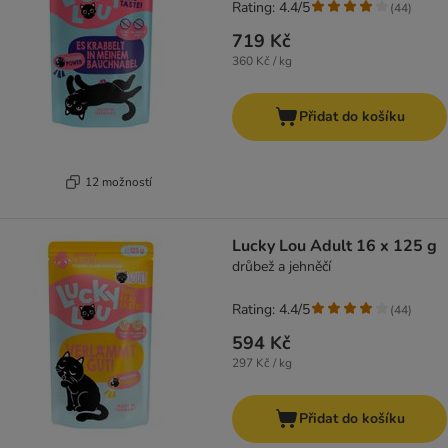
Rating: 4.4/5
(
44
)
719 Kč
360 Kč / kg
Přidat do košíku
12 možností
Lucky Lou Adult 16 x 125 g
drůbež a jehněčí
Rating: 4.4/5
(
44
)
594 Kč
297 Kč / kg
Přidat do košíku