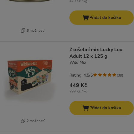
470 Kč / kg
Přidat do košíku
6 možností
Zkušební mix Lucky Lou
Adult 12 x 125 g
Wild Mix
Rating: 4.5/5
(
39
)
449 Kč
299 Kč / kg
Přidat do košíku
2 možností