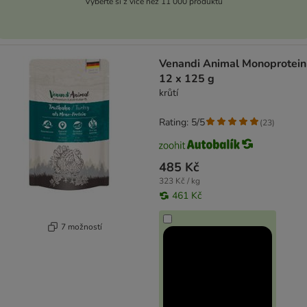
Vyberte si z více než 11 000 produktů
Venandi Animal Monoprotein
12 x 125 g
krůtí
Rating: 5/5
(
23
)
485 Kč
323 Kč / kg
461 Kč
7 možností