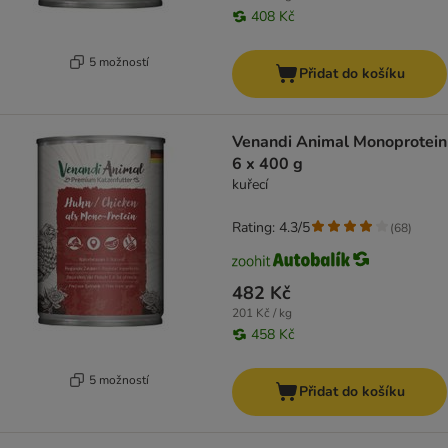
408 Kč
5 možností
Přidat do košíku
Venandi Animal Monoprotein
6 x 400 g
kuřecí
Rating: 4.3/5
(
68
)
482 Kč
201 Kč / kg
458 Kč
5 možností
Přidat do košíku