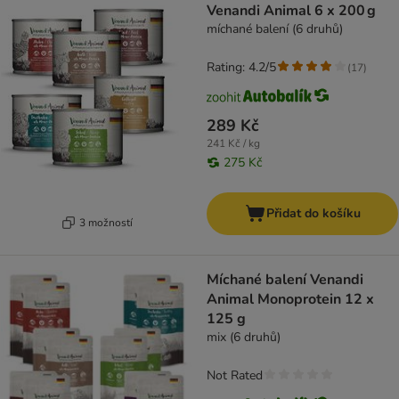
Venandi Animal 6 x 200 g
míchané balení (6 druhů)
Rating: 4.2/5
(
17
)
289 Kč
241 Kč / kg
275 Kč
Přidat do košíku
3 možností
Míchané balení Venandi
Animal Monoprotein 12 x
125 g
mix (6 druhů)
Not Rated