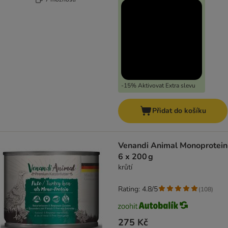
-15% Aktivovat Extra slevu
Přidat do košíku
Venandi Animal Monoprotein
6 x 200 g
krůtí
Rating: 4.8/5
(
108
)
275 Kč