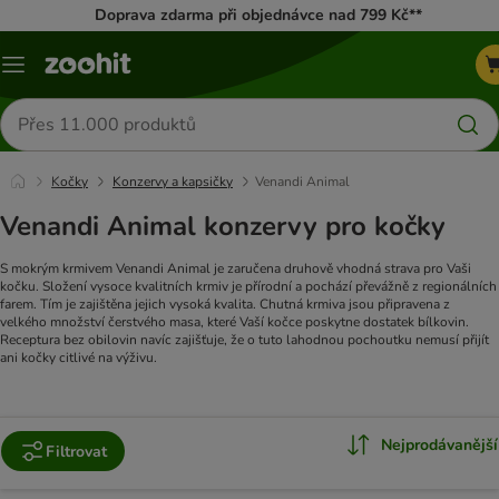
Doprava zdarma při objednávce nad 799 Kč**
Menu
Hledat
produkty
Kočky
Konzervy a kapsičky
Venandi Animal
Venandi Animal konzervy pro kočky
S mokrým krmivem Venandi Animal je zaručena druhově vhodná strava pro Vaši
kočku. Složení vysoce kvalitních krmiv je přírodní a pochází převážně z regionálních
farem. Tím je zajištěna jejich vysoká kvalita. Chutná krmiva jsou připravena z
velkého množství čerstvého masa, které Vaší kočce poskytne dostatek bílkovin.
Receptura bez obilovin navíc zajišťuje, že o tuto lahodnou pochoutku nemusí přijít
ani kočky citlivé na výživu.
Nejprodávanější
Filtrovat