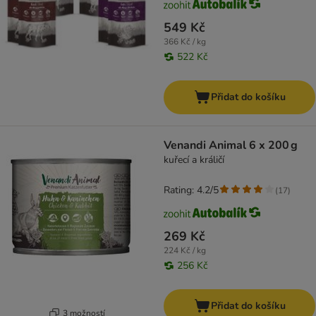
549 Kč
366 Kč / kg
522 Kč
Přidat do košíku
Venandi Animal 6 x 200 g
kuřecí a králičí
Rating: 4.2/5
(
17
)
269 Kč
224 Kč / kg
256 Kč
Přidat do košíku
3 možností