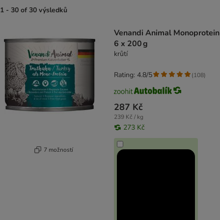
1 - 30 of 30 výsledků
product items have been changed
Venandi Animal Monoprotein
6 x 200 g
krůtí
Rating: 4.8/5
(
108
)
287 Kč
239 Kč / kg
273 Kč
7 možností