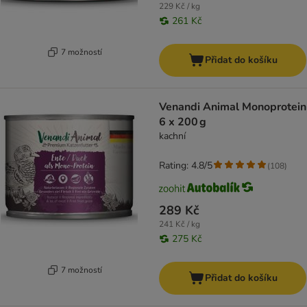
229 Kč / kg
261 Kč
7 možností
Přidat do košíku
Venandi Animal Monoprotein
6 x 200 g
kachní
Rating: 4.8/5
(
108
)
289 Kč
241 Kč / kg
275 Kč
7 možností
Přidat do košíku