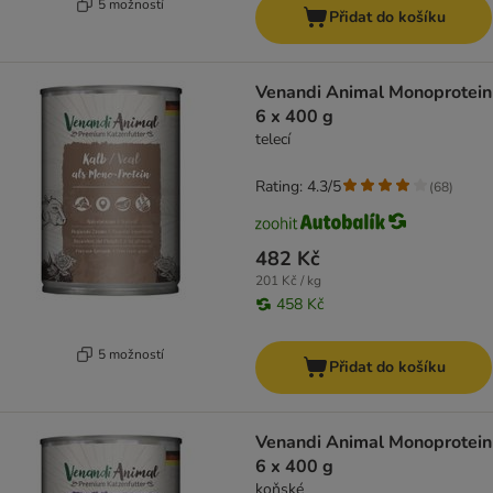
5 možností
Přidat do košíku
Venandi Animal Monoprotein
6 x 400 g
telecí
Rating: 4.3/5
(
68
)
482 Kč
201 Kč / kg
458 Kč
5 možností
Přidat do košíku
Venandi Animal Monoprotein
6 x 400 g
koňské