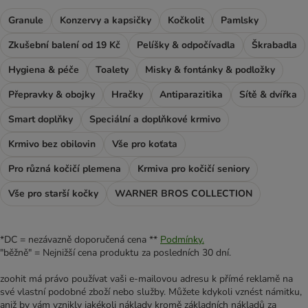
Granule
Konzervy a kapsičky
Kočkolit
Pamlsky
Zkušební balení od 19 Kč
Pelíšky & odpočívadla
Škrabadla
Hygiena & péče
Toalety
Misky & fontánky & podložky
Přepravky & obojky
Hračky
Antiparazitika
Sítě & dvířka
Smart doplňky
Speciální a doplňkové krmivo
Krmivo bez obilovin
Vše pro koťata
Pro různá kočičí plemena
Krmiva pro kočičí seniory
Vše pro starší kočky
WARNER BROS COLLECTION
*DC = nezávazně doporučená cena **
Podmínky.
"běžně" = Nejnižší cena produktu za posledních 30 dní.
zoohit má právo používat vaši e-mailovou adresu k přímé reklamě na
své vlastní podobné zboží nebo služby. Můžete kdykoli vznést námitku,
aniž by vám vznikly jakékoli náklady kromě základních nákladů za