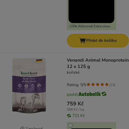
-15% Aktivovat Extra slevu
Přidat do košíku
Venandi Animal Monoprotein
12 x 125 g
koňské
Rating: 5/5
(
23
)
759 Kč
506 Kč / kg
721 Kč
7 možností