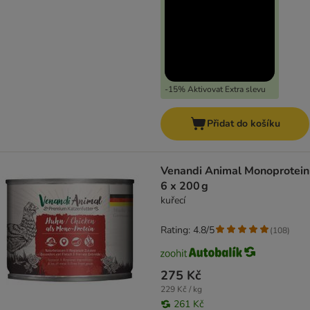
-15% Aktivovat Extra slevu
Přidat do košíku
Venandi Animal Monoprotein
6 x 200 g
kuřecí
Rating: 4.8/5
(
108
)
275 Kč
229 Kč / kg
261 Kč