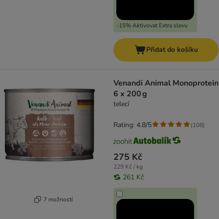
-15% Aktivovat Extra slevu
Přidat do košíku
Venandi Animal Monoprotein
6 x 200 g
telecí
Rating: 4.8/5
(
108
)
275 Kč
229 Kč / kg
261 Kč
7 možností