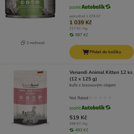
jednotlivě
1 076 Kč
1 039 Kč
217 Kč / kg
987 Kč
2 možností
Přidat do košíku
Venandi Animal Kitten 12 ks
(12 x 125 g)
kuře s lososovým olejem
Not Rated
519 Kč
346 Kč / kg
493 Kč