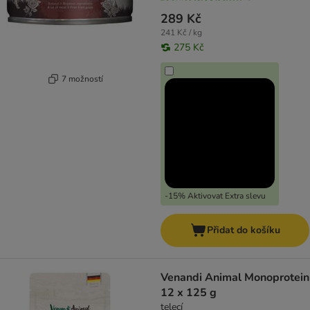
289 Kč
241 Kč / kg
275 Kč
7 možností
-15% Aktivovat Extra slevu
Přidat do košíku
Venandi Animal Monoprotein
12 x 125 g
telecí