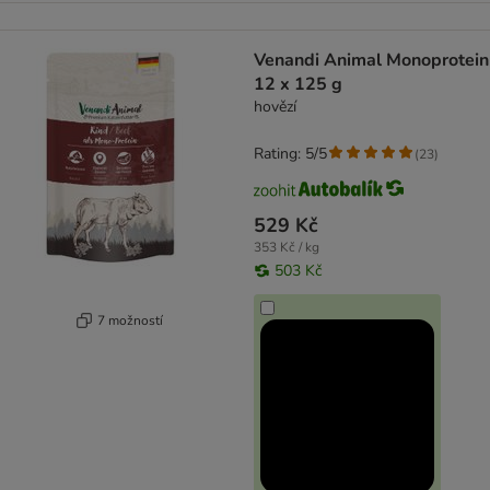
Venandi Animal Monoprotein
12 x 125 g
hovězí
Rating: 5/5
(
23
)
529 Kč
353 Kč / kg
503 Kč
7 možností