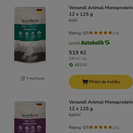
Venandi Animal Monoprotein
12 x 125 g
krůtí
Rating: 5/5
(
23
)
519 Kč
346 Kč / kg
493 Kč
7 možností
Přidat do košíku
Venandi Animal Monoprotein
12 x 125 g
kachní
Rating: 5/5
(
23
)