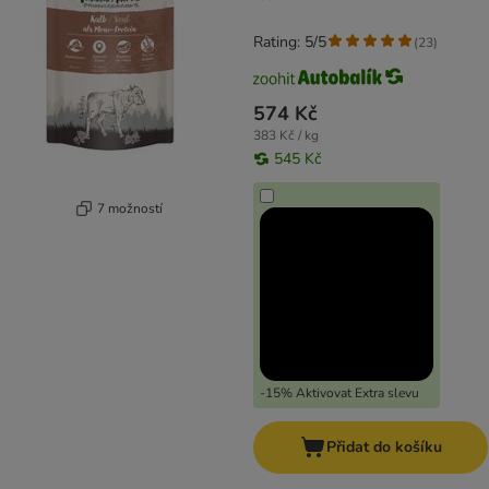
Rating: 5/5
(
23
)
574 Kč
383 Kč / kg
545 Kč
7 možností
-15% Aktivovat Extra slevu
Přidat do košíku