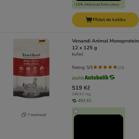
-15% Aktivovat Extra slevu
Přidat do košíku
Venandi Animal Monoprotein
12 x 125 g
kuřecí
Rating: 5/5
(
23
)
519 Kč
346 Kč / kg
493 Kč
7 možností