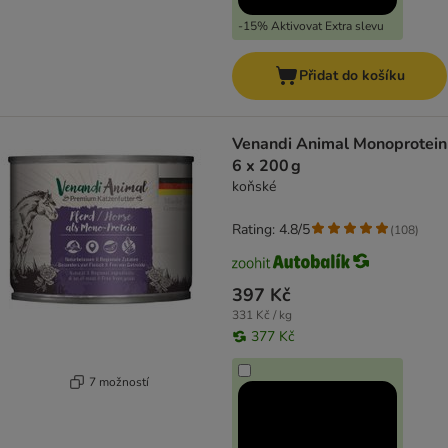
-15% Aktivovat Extra slevu
Přidat do košíku
Venandi Animal Monoprotein
6 x 200 g
koňské
Rating: 4.8/5
(
108
)
397 Kč
331 Kč / kg
377 Kč
7 možností