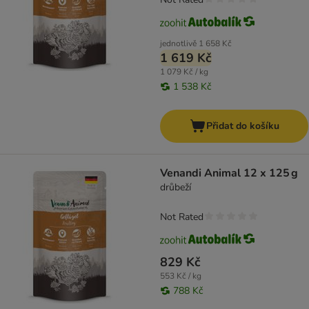
jednotlivě
1 658 Kč
1 619 Kč
1 079 Kč / kg
1 538 Kč
Přidat do košíku
Venandi Animal 12 x 125 g
drůbeží
Not Rated
829 Kč
553 Kč / kg
788 Kč