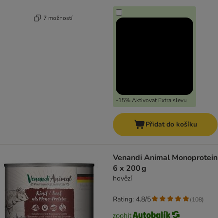
7 možností
-15% Aktivovat Extra slevu
Přidat do košíku
Venandi Animal Monoprotein
6 x 200 g
hovězí
Rating: 4.8/5
(
108
)