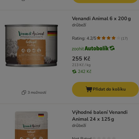
Venandi Animal 6 x 200 g
drůbeží
Rating: 4.2/5
(
17
)
255 Kč
213 Kč / kg
242 Kč
Přidat do košíku
3 možností
Výhodné balení Venandi
Animal 24 x 125 g
drůbeží
Not Rated