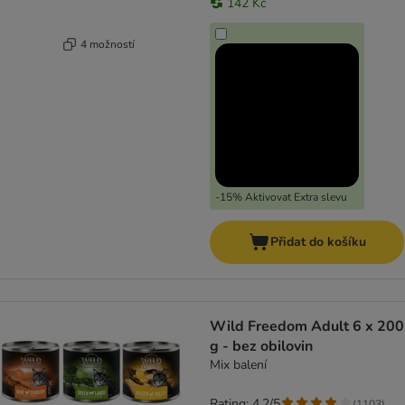
142 Kč
4 možností
-15% Aktivovat Extra slevu
Přidat do košíku
Wild Freedom Adult 6 x 200
g - bez obilovin
Mix balení
Rating: 4.2/5
(
1103
)