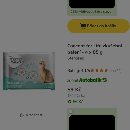
-25% Aktivovat Extra slevu
Přidat do košíku
Concept for Life zkušební
balení - 4 x 85 g
Sterilised
Rating: 4.1/5
(
462
)
59 Kč
174 Kč / kg
56 Kč
4 možností