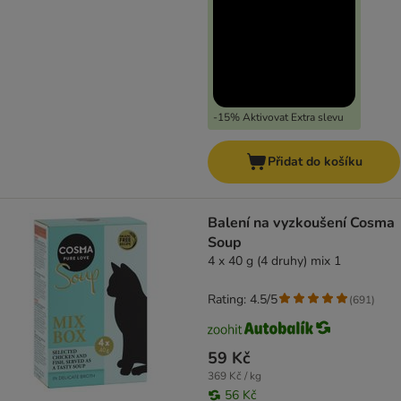
-15% Aktivovat Extra slevu
Přidat do košíku
Balení na vyzkoušení Cosma
Soup
4 x 40 g (4 druhy) mix 1
Rating: 4.5/5
(
691
)
59 Kč
369 Kč / kg
56 Kč