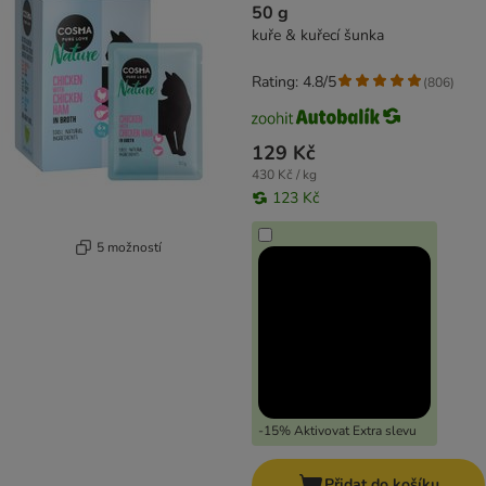
50 g
kuře & kuřecí šunka
Rating: 4.8/5
(
806
)
129 Kč
430 Kč / kg
123 Kč
5 možností
-15% Aktivovat Extra slevu
Přidat do košíku