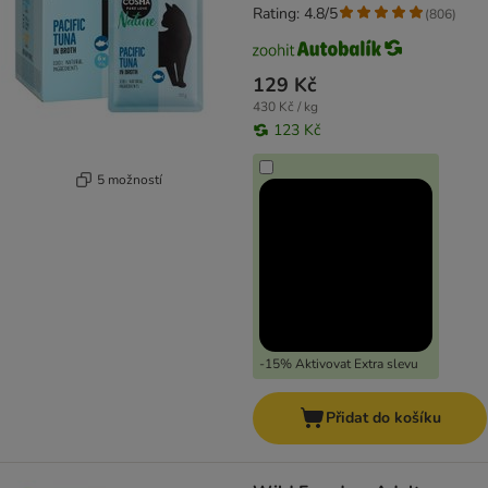
Rating: 4.8/5
(
806
)
129 Kč
430 Kč / kg
123 Kč
5 možností
-15% Aktivovat Extra slevu
Přidat do košíku