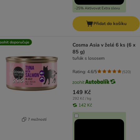
-25% Aktivovat Extra slevu
Přidat do košíku
oohit doporučuje
Cosma Asia v želé 6 ks (6 x
85 g)
tuňák s lososem
Rating: 4.6/5
(
520
)
149 Kč
292 Kč / kg
142 Kč
7 možností