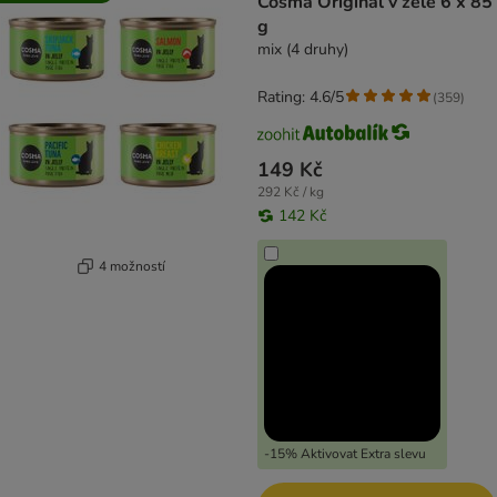
Cosma Original v želé 6 x 85
g
mix (4 druhy)
Rating: 4.6/5
(
359
)
149 Kč
292 Kč / kg
142 Kč
4 možností
-15% Aktivovat Extra slevu