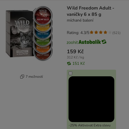
Wild Freedom Adult -
vaničky 6 x 85 g
míchané balení
Rating: 4.3/5
(
521
)
159 Kč
312 Kč / kg
151 Kč
7 možností
-25% Aktivovat Extra slevu