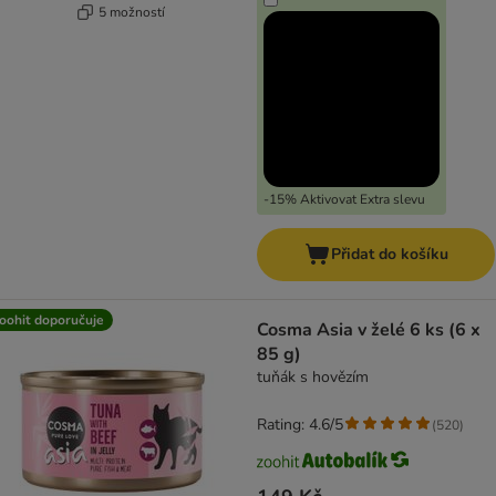
5 možností
-15% Aktivovat Extra slevu
Přidat do košíku
oohit doporučuje
Cosma Asia v želé 6 ks (6 x
85 g)
tuňák s hovězím
Rating: 4.6/5
(
520
)