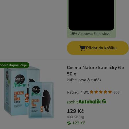
-15% Aktivovat Extra slevu
Přidat do košíku
oohit doporučuje
Cosma Nature kapsičky 6 x
50 g
kuřecí prsa & tuňák
Rating: 4.8/5
(
806
)
129 Kč
430 Kč / kg
123 Kč