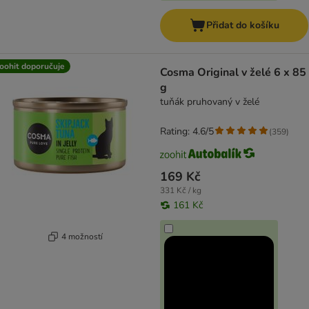
Přidat do košíku
oohit doporučuje
Cosma Original v želé 6 x 85
g
tuňák pruhovaný v želé
Rating: 4.6/5
(
359
)
169 Kč
331 Kč / kg
161 Kč
4 možností