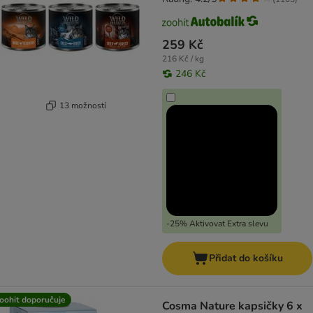
259 Kč
216 Kč / kg
246 Kč
13 možností
-25% Aktivovat Extra slevu
Přidat do košíku
oohit doporučuje
Cosma Nature kapsičky 6 x