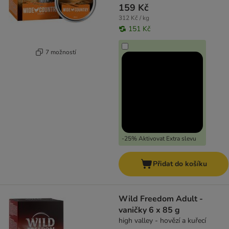
159 Kč
312 Kč / kg
151 Kč
7 možností
-25% Aktivovat Extra slevu
Přidat do košíku
Wild Freedom Adult -
vaničky 6 x 85 g
high valley - hovězí a kuřecí