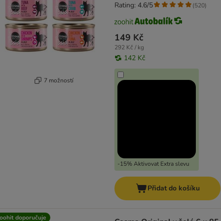
Rating: 4.6/5
(
520
)
149 Kč
292 Kč / kg
142 Kč
7 možností
-15% Aktivovat Extra slevu
Přidat do košíku
oohit doporučuje