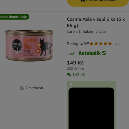
oohit doporučuje
Cosma Asia v želé 6 ks (6 x
85 g)
kuře s tuňákem v želé
Rating: 4.6/5
(
520
)
149 Kč
292 Kč / kg
142 Kč
7 možností