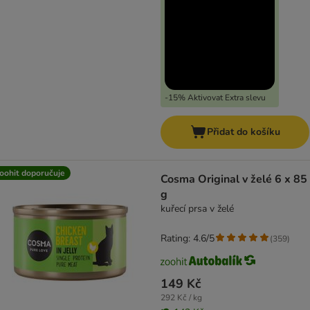
-15% Aktivovat Extra slevu
Přidat do košíku
oohit doporučuje
Cosma Original v želé 6 x 85
g
kuřecí prsa v želé
Rating: 4.6/5
(
359
)
149 Kč
292 Kč / kg