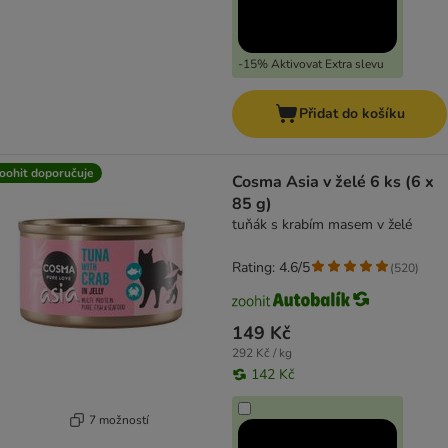
-15% Aktivovat Extra slevu
Přidat do košíku
oohit doporučuje
Cosma Asia v želé 6 ks (6 x
85 g)
tuňák s krabím masem v želé
Rating: 4.6/5
(
520
)
149 Kč
292 Kč / kg
142 Kč
7 možností