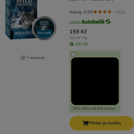
Rating: 4.3/5
(
521
)
159 Kč
312 Kč / kg
151 Kč
7 možností
-25% Aktivovat Extra slevu
Přidat do košíku