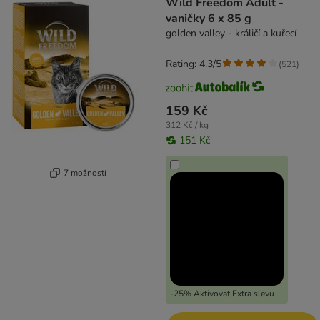
Wild Freedom Adult -
vaničky 6 x 85 g
golden valley - králičí a kuřecí
Rating: 4.3/5
(
521
)
159 Kč
312 Kč / kg
151 Kč
7 možností
-25% Aktivovat Extra slevu