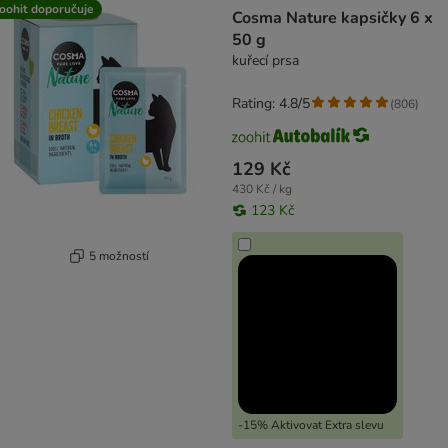
oohit doporučuje
Cosma Nature kapsičky 6 x
50 g
kuřecí prsa
Rating: 4.8/5
(
806
)
129 Kč
430 Kč / kg
123 Kč
5 možností
-15% Aktivovat Extra slevu