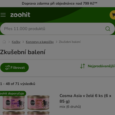
Doprava zdarma při objednávce nad 799 Kč**
Menu
Hledat
produkty
Kočky
Konzervy a kapsičky
Zkušební balení
Zkušební balení
Nejprodávanější
Filtrovat
1 - 48 of 71 výsledků
product items have been changed
oohit doporučuje
Cosma Asia v želé 6 ks (6 x
85 g)
mix (6 druhů)