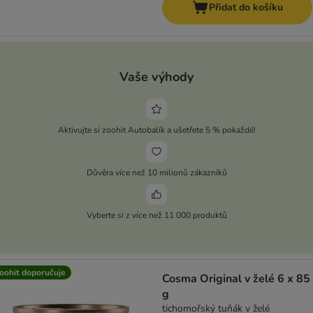
Přidat do košíku
Vaše výhody
Aktivujte si zoohit Autobalík a ušetřete 5 % pokaždé!
Důvěra více než 10 milionů zákazníků
Vyberte si z více než 11 000 produktů
oohit doporučuje
Cosma Original v želé 6 x 85
g
tichomořský tuňák v želé