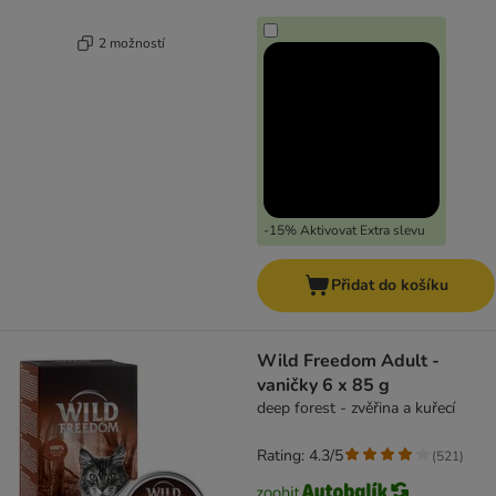
2 možností
-15% Aktivovat Extra slevu
Přidat do košíku
Wild Freedom Adult -
vaničky 6 x 85 g
deep forest - zvěřina a kuřecí
Rating: 4.3/5
(
521
)