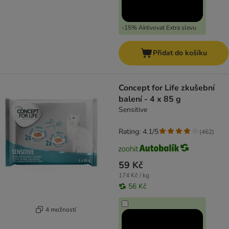
-15% Aktivovat Extra slevu
Přidat do košíku
Concept for Life zkušební
balení - 4 x 85 g
Sensitive
Rating: 4.1/5
(
462
)
59 Kč
174 Kč / kg
56 Kč
4 možností