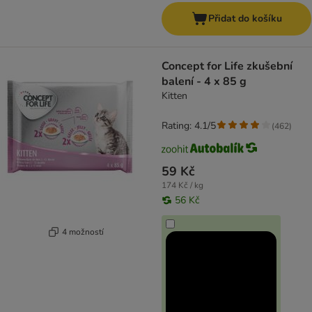
Přidat do košíku
Concept for Life zkušební
balení - 4 x 85 g
Kitten
Rating: 4.1/5
(
462
)
59 Kč
174 Kč / kg
56 Kč
4 možností