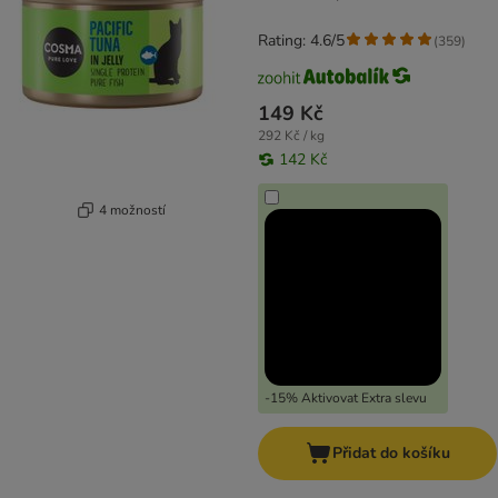
Rating: 4.6/5
(
359
)
149 Kč
292 Kč / kg
142 Kč
4 možností
-15% Aktivovat Extra slevu
Přidat do košíku