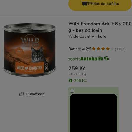
Přidat do košíku
Wild Freedom Adult 6 x 200
g - bez obilovin
Wide Country - kuře
Rating: 4.2/5
(
1103
)
259 Kč
216 Kč / kg
246 Kč
13 možností