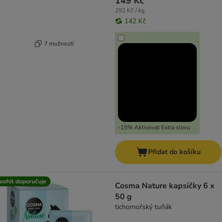
149 Kč
292 Kč / kg
142 Kč
7 možností
-15% Aktivovat Extra slevu
Přidat do košíku
oohit doporučuje
Cosma Nature kapsičky 6 x
50 g
tichomořský tuňák