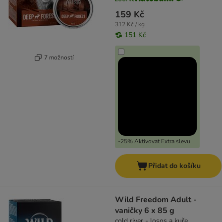
159 Kč
312 Kč / kg
151 Kč
7 možností
-25% Aktivovat Extra slevu
Přidat do košíku
Wild Freedom Adult -
vaničky 6 x 85 g
cold river - losos a kuře