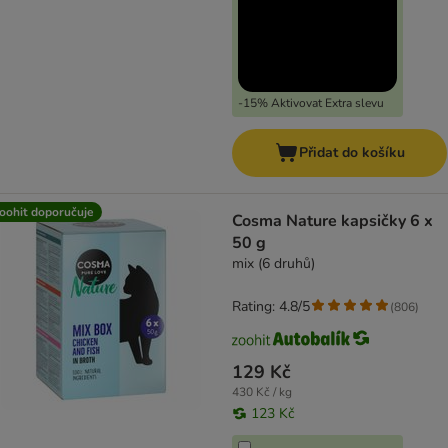
-15% Aktivovat Extra slevu
Přidat do košíku
oohit doporučuje
Cosma Nature kapsičky 6 x
50 g
mix (6 druhů)
Rating: 4.8/5
(
806
)
129 Kč
430 Kč / kg
123 Kč