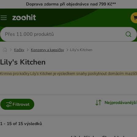
Doprava zdarma při objednávce nad 799 Kč**
Menu
Hledat
produkty
Kočky
Konzervy a kapsičky
Lily's Kitchen
Lily's Kitchen
Krmivo pro kočky Lily's Kitchen je výsledkem snahy poskytnout domácím mazlíčků
Nejprodávanější
Filtrovat
1 - 15 of 15 výsledků
product items have been changed