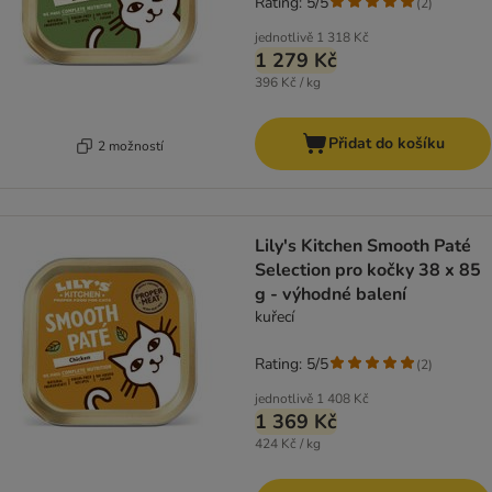
Rating: 5/5
(
2
)
jednotlivě
1 318 Kč
1 279 Kč
396 Kč / kg
Přidat do košíku
2 možností
Lily's Kitchen Smooth Paté
Selection pro kočky 38 x 85
g - výhodné balení
kuřecí
Rating: 5/5
(
2
)
jednotlivě
1 408 Kč
1 369 Kč
424 Kč / kg