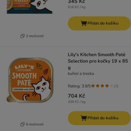
345 Kč
616 Kč / kg
Přidat do košíku
2 možností
Lily's Kitchen Smooth Paté
Selection pro kočky 19 x 85
g
kuřecí a treska
Rating: 3.9/5
(
7
)
704 Kč
436 Kč / kg
Přidat do košíku
6 možností