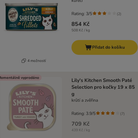
kuřecí
Rating: 3/5
(
2
)
854 Kč
508 Kč / kg
Přidat do košíku
4 možností
omentálně vyprodáno
Lily's Kitchen Smooth Paté
Selection pro kočky 19 x 85
g
krůtí a zvěřina
Rating: 3.9/5
(
7
)
709 Kč
439 Kč / kg