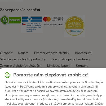
Zabezpečení a ocenění
Security
Security
Security
Security
O zoohit
Kariéra
Firemní webové stránky
Impressum
Všeobecné obchodní podmínky
Zde odstoupit od smlouvy
Zákon o digitálních službách
Likvidace baterií
Kontakt
Poštovné a dodací termín
Způsoby platby
Pomozte nám zlepšovat zoohit.cz!
Partnerský program
Ochrana osobních údajů
Na našich webových stránkách používáme cookies, pixely a další technologie
Ochrana osobních údajů
Prohlášení o přístupnosti
(„cookies“). Používáme základní soubory cookies, abychom vám umožnili
prohlížet a nakupovat na našich webových stránkách. S vaším souhlasem
© zooplus SE
2026
aktivujeme soubory cookies pro výkonnostní, funkční a marketingové účely pro
zlepšení kvality našich webových stránek, které vám díky této aktivaci budou
moci ukazovat relevantní produkty a služby a pro personalizaci reklam. Změny