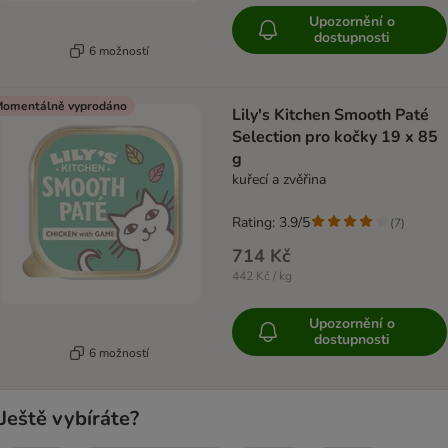
Upozornění o
dostupnosti
6 možností
omentálně vyprodáno
Lily's Kitchen Smooth Paté
Selection pro kočky 19 x 85
g
kuřecí a zvěřina
Rating: 3.9/5
(
7
)
714 Kč
442 Kč / kg
Upozornění o
dostupnosti
6 možností
Ještě vybíráte?