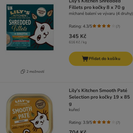
Lily's Kitchen Shredded
Fillets pro kočky 8 x 70 g
míchané balení ve vývaru (4 druhy)
Rating: 4.3/5
(
7
)
345 Kč
616 Kč / kg
Přidat do košíku
2 možností
Lily's Kitchen Smooth Paté
Selection pro kočky 19 x 85
g
kuřecí
Rating: 3.9/5
(
7
)
704 Kč