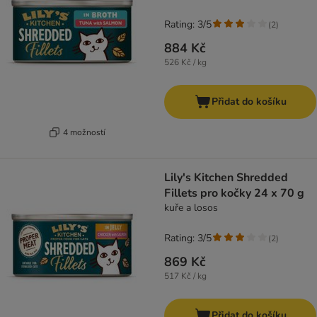
Rating: 3/5
(
2
)
884 Kč
526 Kč / kg
Přidat do košíku
4 možností
Lily's Kitchen Shredded
Fillets pro kočky 24 x 70 g
kuře a losos
Rating: 3/5
(
2
)
869 Kč
517 Kč / kg
Přidat do košíku