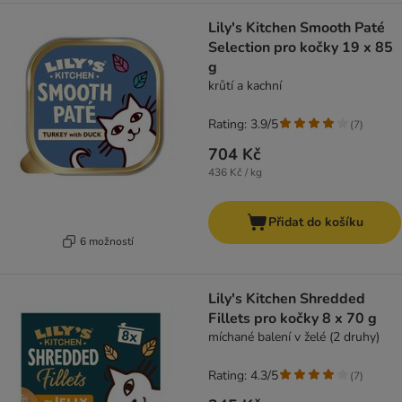
Lily's Kitchen Smooth Paté
Selection pro kočky 19 x 85
g
krůtí a kachní
Rating: 3.9/5
(
7
)
704 Kč
436 Kč / kg
Přidat do košíku
6 možností
Lily's Kitchen Shredded
Fillets pro kočky 8 x 70 g
míchané balení v želé (2 druhy)
Rating: 4.3/5
(
7
)