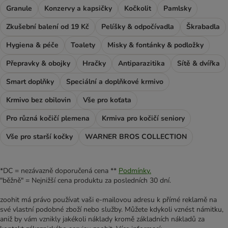
Granule
Konzervy a kapsičky
Kočkolit
Pamlsky
Zkušební balení od 19 Kč
Pelíšky & odpočívadla
Škrabadla
Hygiena & péče
Toalety
Misky & fontánky & podložky
Přepravky & obojky
Hračky
Antiparazitika
Sítě & dvířka
Smart doplňky
Speciální a doplňkové krmivo
Krmivo bez obilovin
Vše pro koťata
Pro různá kočičí plemena
Krmiva pro kočičí seniory
Vše pro starší kočky
WARNER BROS COLLECTION
*DC = nezávazně doporučená cena **
Podmínky.
"běžně" = Nejnižší cena produktu za posledních 30 dní.
zoohit má právo používat vaši e-mailovou adresu k přímé reklamě na
své vlastní podobné zboží nebo služby. Můžete kdykoli vznést námitku,
aniž by vám vznikly jakékoli náklady kromě základních nákladů za