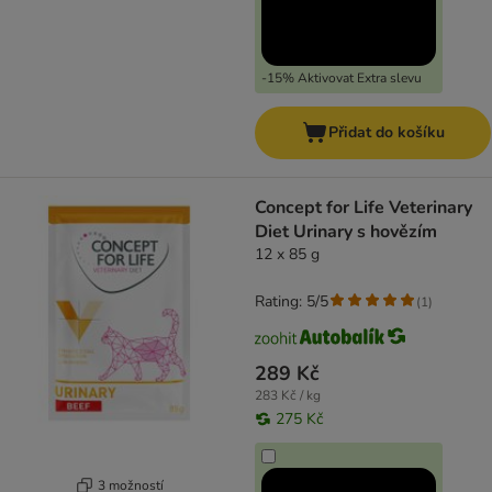
-15% Aktivovat Extra slevu
Přidat do košíku
Concept for Life Veterinary
Diet Urinary s hovězím
12 x 85 g
Rating: 5/5
(
1
)
289 Kč
283 Kč / kg
275 Kč
3 možností