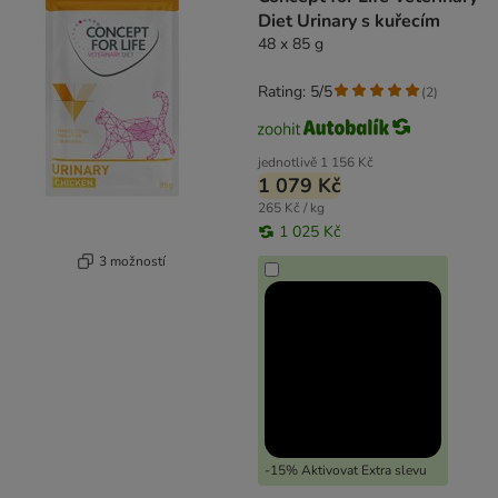
Diet Urinary s kuřecím
48 x 85 g
Rating: 5/5
(
2
)
jednotlivě
1 156 Kč
1 079 Kč
265 Kč / kg
1 025 Kč
3 možností
-15% Aktivovat Extra slevu