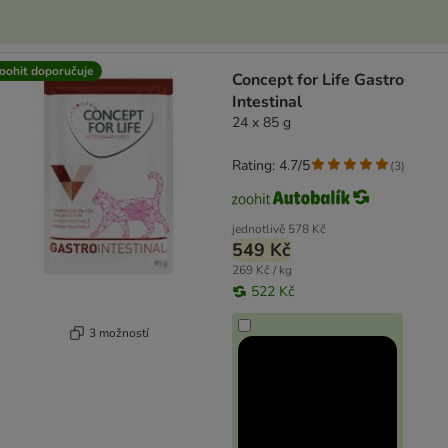
oohit doporučuje
Concept for Life Gastro
Intestinal
24 x 85 g
Rating: 4.7/5
(
3
)
jednotlivě
578 Kč
549 Kč
269 Kč / kg
522 Kč
3 možností