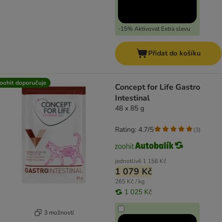
-15% Aktivovat Extra slevu
Přidat do košíku
oohit doporučuje
Concept for Life Gastro
Intestinal
48 x 85 g
Rating: 4.7/5
(
3
)
jednotlivě
1 156 Kč
1 079 Kč
265 Kč / kg
1 025 Kč
3 možností