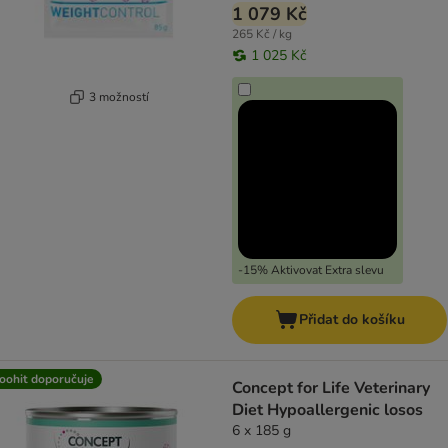
1 079 Kč
265 Kč / kg
1 025 Kč
3 možností
-15% Aktivovat Extra slevu
Přidat do košíku
oohit doporučuje
Concept for Life Veterinary
Diet Hypoallergenic losos
6 x 185 g