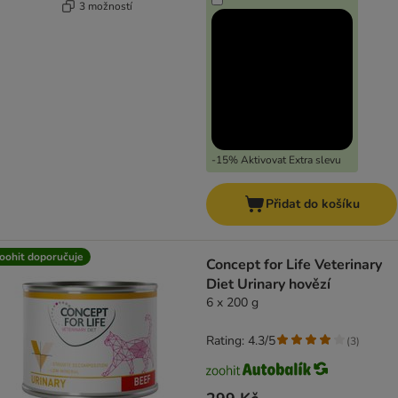
3 možností
-15% Aktivovat Extra slevu
Přidat do košíku
oohit doporučuje
Concept for Life Veterinary
Diet Urinary hovězí
6 x 200 g
Rating: 4.3/5
(
3
)