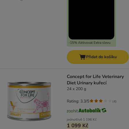
-15% Aktivovat Extra slevu
Přidat do košíku
Concept for Life Veterinary
Diet Urinary kuřecí
24 x 200 g
Rating: 3.3/5
(
4
)
jednotlivě
1 196 Kč
1 099 Kč