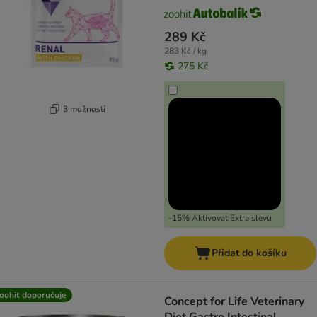
289 Kč
283 Kč / kg
275 Kč
3 možností
-15% Aktivovat Extra slevu
Přidat do košíku
oohit doporučuje
Concept for Life Veterinary