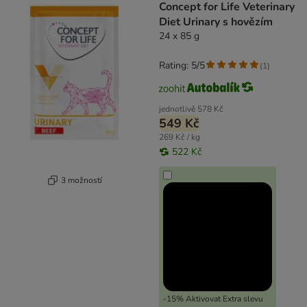
Concept for Life Veterinary
Diet Urinary s hovězím
24 x 85 g
Rating: 5/5
(
1
)
jednotlivě
578 Kč
549 Kč
269 Kč / kg
522 Kč
3 možností
-15% Aktivovat Extra slevu