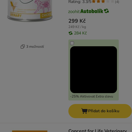
Rating: 3.3/5
(
4
)
299 Kč
249 Kč / kg
284 Kč
3 možností
-25% Aktivovat Extra slevu
Přidat do košíku
Concept for Life Veterinary