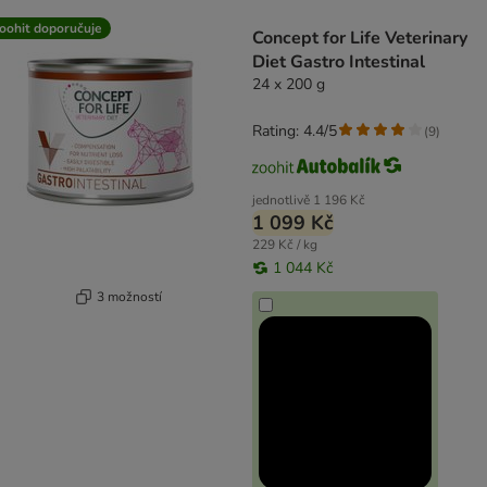
product items have been changed
oohit doporučuje
Concept for Life Veterinary
Diet Gastro Intestinal
24 x 200 g
Rating: 4.4/5
(
9
)
jednotlivě
1 196 Kč
1 099 Kč
229 Kč / kg
1 044 Kč
3 možností