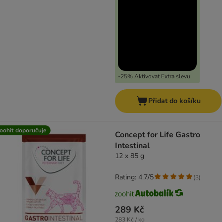
-25% Aktivovat Extra slevu
Přidat do košíku
oohit doporučuje
Concept for Life Gastro
Intestinal
12 x 85 g
Rating: 4.7/5
(
3
)
289 Kč
283 Kč / kg