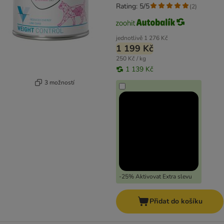
Rating: 5/5
(
2
)
jednotlivě
1 276 Kč
1 199 Kč
250 Kč / kg
1 139 Kč
3 možností
-25% Aktivovat Extra slevu
Přidat do košíku