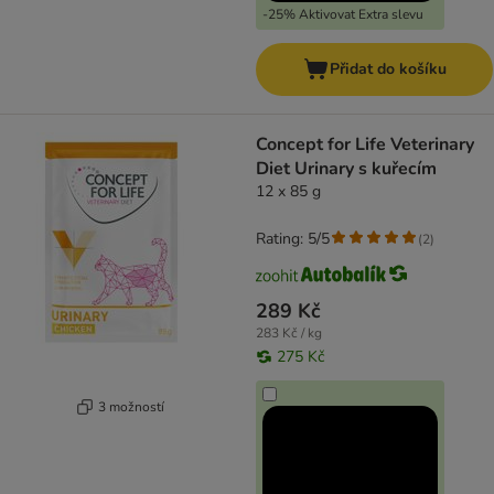
-25% Aktivovat Extra slevu
Přidat do košíku
Concept for Life Veterinary
Diet Urinary s kuřecím
12 x 85 g
Rating: 5/5
(
2
)
289 Kč
283 Kč / kg
275 Kč
3 možností