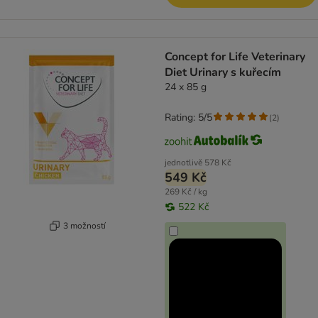
Concept for Life Veterinary
Diet Urinary s kuřecím
24 x 85 g
Rating: 5/5
(
2
)
jednotlivě
578 Kč
549 Kč
269 Kč / kg
522 Kč
3 možností