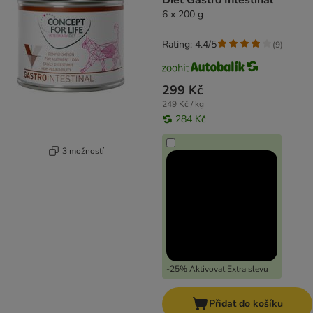
Diet Gastro Intestinal
6 x 200 g
Rating: 4.4/5
(
9
)
299 Kč
249 Kč / kg
284 Kč
3 možností
-25% Aktivovat Extra slevu
Přidat do košíku