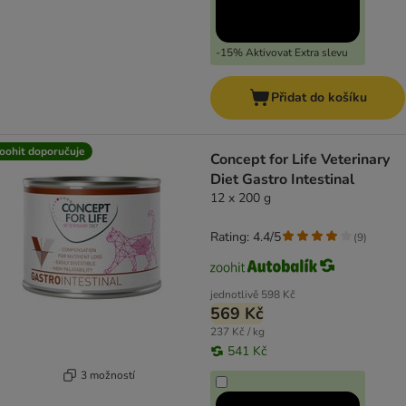
-15% Aktivovat Extra slevu
Přidat do košíku
oohit doporučuje
Concept for Life Veterinary
Diet Gastro Intestinal
12 x 200 g
Rating: 4.4/5
(
9
)
jednotlivě
598 Kč
569 Kč
237 Kč / kg
541 Kč
3 možností