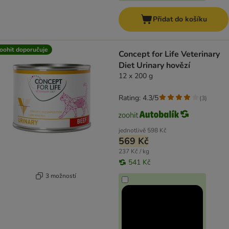
Přidat do košíku
oohit doporučuje
Concept for Life Veterinary
Diet Urinary hovězí
12 x 200 g
Rating: 4.3/5
(
3
)
jednotlivě
598 Kč
569 Kč
237 Kč / kg
541 Kč
3 možností