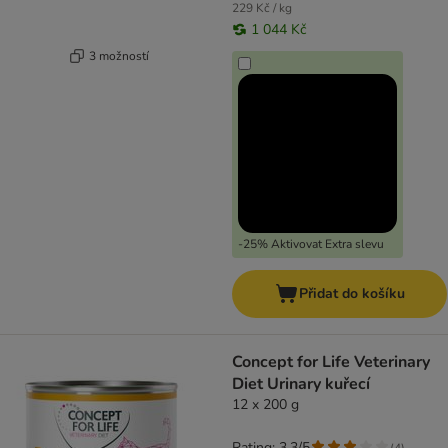
229 Kč / kg
1 044 Kč
3 možností
-25% Aktivovat Extra slevu
Přidat do košíku
Concept for Life Veterinary
Diet Urinary kuřecí
12 x 200 g
Rating: 3.3/5
(
4
)