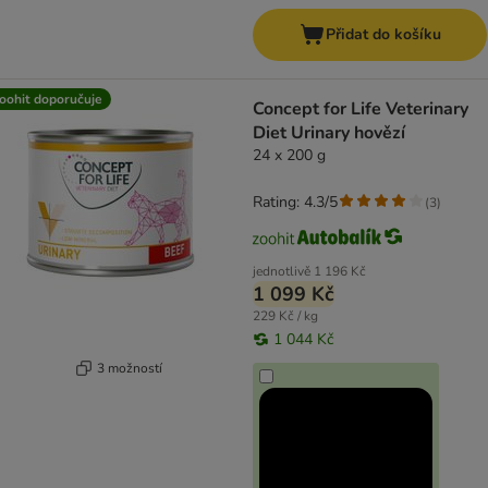
Přidat do košíku
oohit doporučuje
Concept for Life Veterinary
Diet Urinary hovězí
24 x 200 g
Rating: 4.3/5
(
3
)
jednotlivě
1 196 Kč
1 099 Kč
229 Kč / kg
1 044 Kč
3 možností