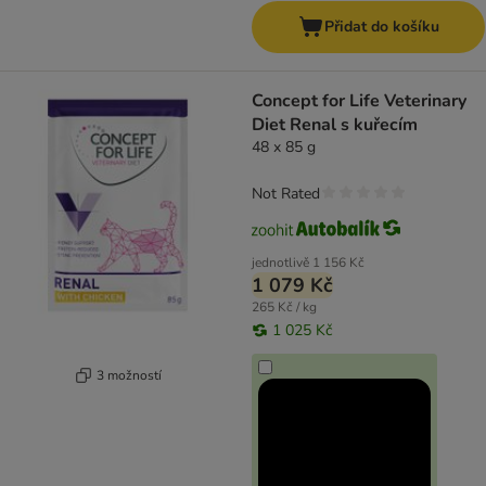
Přidat do košíku
Concept for Life Veterinary
Diet Renal s kuřecím
48 x 85 g
Not Rated
jednotlivě
1 156 Kč
1 079 Kč
265 Kč / kg
1 025 Kč
3 možností