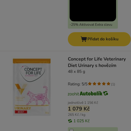
-25% Aktivovat Extra slevu
Přidat do košíku
Concept for Life Veterinary
Diet Urinary s hovězím
48 x 85 g
Rating: 5/5
(
1
)
jednotlivě
1 156 Kč
1 079 Kč
265 Kč / kg
1 025 Kč