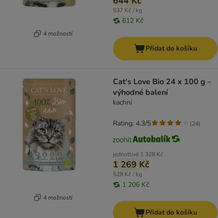
644 Kč
537 Kč / kg
612 Kč
4 možností
Přidat do košíku
Cat's Love Bio 24 x 100 g –
výhodné balení
kachní
Rating: 4.3/5
(
24
)
jednotlivě
1 328 Kč
1 269 Kč
529 Kč / kg
1 206 Kč
4 možností
Přidat do košíku