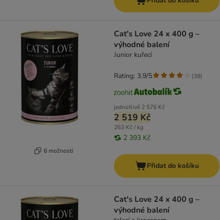
Přidat do košíku
Cat's Love 24 x 400 g –
výhodné balení
Junior kuřecí
Rating: 3.9/5
(
38
)
jednotlivě
2 576 Kč
2 519 Kč
263 Kč / kg
2 393 Kč
6 možností
Přidat do košíku
Cat's Love 24 x 400 g –
výhodné balení