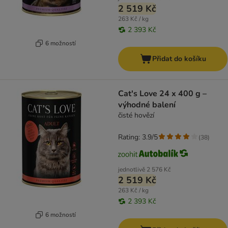
2 519 Kč
263 Kč / kg
2 393 Kč
6 možností
Přidat do košíku
Cat's Love 24 x 400 g –
výhodné balení
čisté hovězí
Rating: 3.9/5
(
38
)
jednotlivě
2 576 Kč
2 519 Kč
263 Kč / kg
2 393 Kč
6 možností