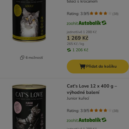
telecí s krocanem
Rating: 3.9/5
(
38
)
jednotlivě
1 288 Kč
1 269 Kč
265 Kč / kg
1 206 Kč
6 možností
Přidat do košíku
Cat's Love 12 x 400 g –
výhodné balení
Junior kuřecí
Rating: 3.9/5
(
38
)