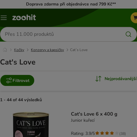
Doprava zdarma při objednávce nad 799 Kč**
Menu
Hledat
produkty
Kočky
Konzervy a kapsičky
Cat´s Love
Cat's Love
Nejprodávanější
Filtrovat
1 - 44 of 44 výsledků
product items have been changed
Cat's Love 6 x 400 g
Junior kuřecí
Rating: 3.9/5
(
38
)