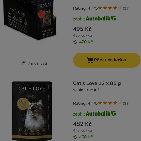
Rating: 4.4/5
(
38
)
495 Kč
485 Kč / kg
470 Kč
Přidat do košíku
7 možností
Cat's Love 12 x 85 g
senior kachní
Rating: 4.4/5
(
38
)
482 Kč
473 Kč / kg
458 Kč