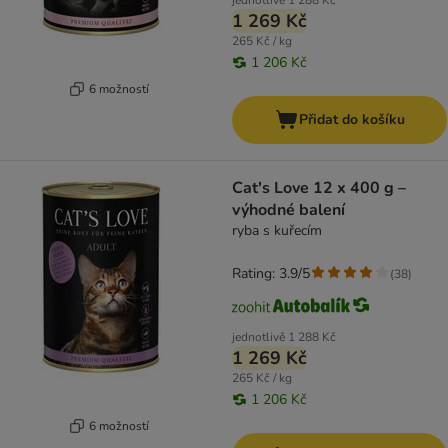
jednotlivě
1 288 Kč
1 269 Kč
265 Kč / kg
1 206 Kč
6 možností
Přidat do košíku
Cat's Love 12 x 400 g –
výhodné balení
ryba s kuřecím
Rating: 3.9/5
(
38
)
jednotlivě
1 288 Kč
1 269 Kč
265 Kč / kg
1 206 Kč
6 možností