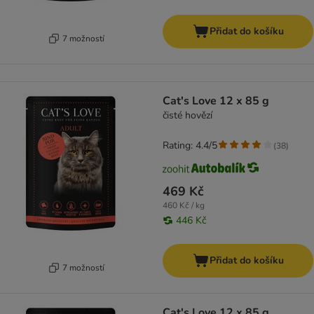
Přidat do košíku
7 možností
Cat's Love 12 x 85 g
čisté hovězí
Rating: 4.4/5
(
38
)
469 Kč
460 Kč / kg
446 Kč
Přidat do košíku
7 možností
Cat's Love 12 x 85 g