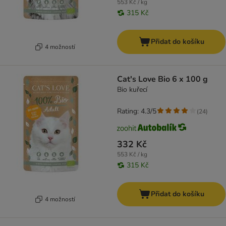
553 Kč / kg
315 Kč
Přidat do košíku
4 možností
Cat's Love Bio 6 x 100 g
Bio kuřecí
Rating: 4.3/5
(
24
)
332 Kč
553 Kč / kg
315 Kč
Přidat do košíku
4 možností