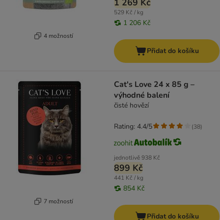
1 269 Kč
529 Kč / kg
1 206 Kč
4 možností
Přidat do košíku
Cat's Love 24 x 85 g –
výhodné balení
čisté hovězí
Rating: 4.4/5
(
38
)
jednotlivě
938 Kč
899 Kč
441 Kč / kg
854 Kč
7 možností
Přidat do košíku