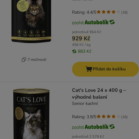
Rating: 4.4/5
(
38
)
jednotlivě
964 Kč
929 Kč
456 Kč / kg
883 Kč
7 možností
Přidat do košíku
Cat's Love 24 x 400 g –
výhodné balení
Senior kachní
Rating: 3.9/5
(
38
)
jednotlivě
2 576 Kč