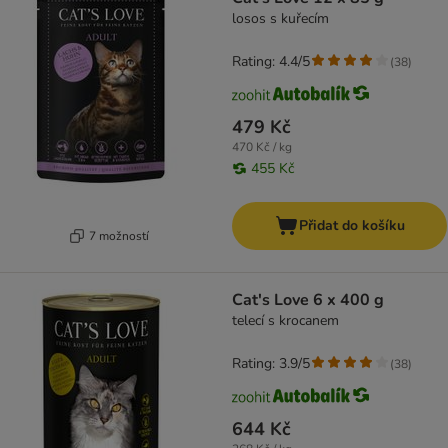
losos s kuřecím
Rating: 4.4/5
(
38
)
479 Kč
470 Kč / kg
455 Kč
Přidat do košíku
7 možností
Cat's Love 6 x 400 g
telecí s krocanem
Rating: 3.9/5
(
38
)
644 Kč