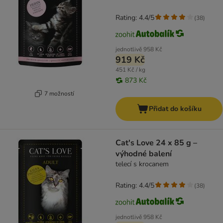
Rating: 4.4/5
(
38
)
jednotlivě
958 Kč
919 Kč
451 Kč / kg
873 Kč
7 možností
Přidat do košíku
Cat's Love 24 x 85 g –
výhodné balení
telecí s krocanem
Rating: 4.4/5
(
38
)
jednotlivě
958 Kč