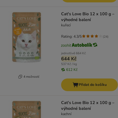
Cat's Love Bio 12 x 100 g –
výhodné balení
kuřecí
Rating: 4.3/5
(
24
)
jednotlivě
664 Kč
644 Kč
537 Kč / kg
612 Kč
4 možností
Přidat do košíku
Cat's Love Bio 12 x 100 g –
výhodné balení
kachní