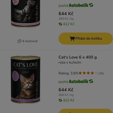
644 Kč
268 Kč / kg
612 Kč
Přidat do košíku
6 možností
Cat's Love 6 x 400 g
ryba s kuřecím
Rating: 3.9/5
(
38
)
644 Kč
268 Kč / kg
612 Kč