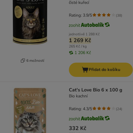
čisté kuřecí
Rating: 3.9/5
(
38
)
jednotlivě
1 288 Kč
1 269 Kč
265 Kč / kg
1 206 Kč
6 možností
Přidat do košíku
Cat's Love Bio 6 x 100 g
Bio kachní
Rating: 4.3/5
(
24
)
332 Kč