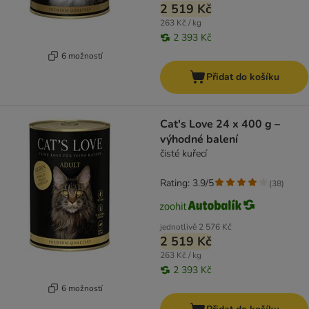
2 519 Kč
263 Kč / kg
2 393 Kč
6 možností
Přidat do košíku
Cat's Love 24 x 400 g –
výhodné balení
čisté kuřecí
Rating: 3.9/5
(
38
)
jednotlivě
2 576 Kč
2 519 Kč
263 Kč / kg
2 393 Kč
6 možností