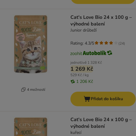
Cat's Love Bio 24 x 100 g –
výhodné balení
Junior drůbeží
Rating: 4.3/5
(
24
)
jednotlivě
1 328 Kč
1 269 Kč
529 Kč / kg
1 206 Kč
4 možností
Přidat do košíku
Cat's Love Bio 24 x 100 g –
výhodné balení
kuřecí