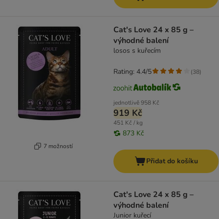
Cat's Love 24 x 85 g –
výhodné balení
losos s kuřecím
Rating: 4.4/5
(
38
)
jednotlivě
958 Kč
919 Kč
451 Kč / kg
873 Kč
7 možností
Přidat do košíku
Cat's Love 24 x 85 g –
výhodné balení
Junior kuřecí