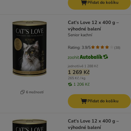
Přidat do košíku
Cat's Love 12 x 400 g –
výhodné balení
Senior kachní
Rating: 3.9/5
(
38
)
jednotlivě
1 288 Kč
1 269 Kč
265 Kč / kg
1 206 Kč
6 možností
Přidat do košíku
Cat's Love 12 x 400 g –
výhodné balení