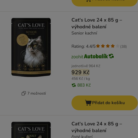
Cat's Love 24 x 85 g –
výhodné balení
Senior kachní
Rating: 4.4/5
(
38
)
jednotlivě
964 Kč
929 Kč
456 Kč / kg
883 Kč
7 možností
Přidat do košíku
Cat's Love 24 x 85 g –
výhodné balení
čisté kuřecí