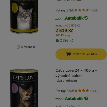
telecí s krocanem
Rating: 3.9/5
(
38
)
jednotlivě
2 576 Kč
2 519 Kč
263 Kč / kg
2 393 Kč
6 možností
Přidat do košíku
Cat's Love 24 x 400 g –
výhodné balení
ryba s kuřecím
Rating: 3.9/5
(
38
)
jednotlivě
2 576 Kč