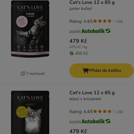
Cat's Love 12 x 85 g
junior kuřecí
Rating: 4.4/5
(
38
)
479 Kč
470 Kč / kg
455 Kč
Přidat do košíku
7 možností
Cat's Love 12 x 85 g
telecí s krocanem
Rating: 4.4/5
(
38
)
479 Kč