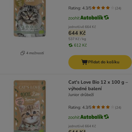
Rating: 4.3/5
(
24
)
jednotlivě
664 Kč
644 Kč
537 Kč / kg
612 Kč
4 možností
Přidat do košíku
Cat's Love Bio 12 x 100 g –
výhodné balení
Junior drůbeží
Rating: 4.3/5
(
24
)
jednotlivě
664 Kč