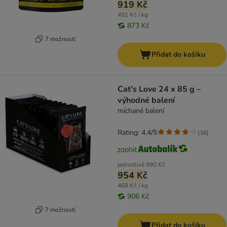
919 Kč
451 Kč / kg
873 Kč
7 možností
Přidat do košíku
Cat's Love 24 x 85 g –
výhodné balení
míchané balení
Rating: 4.4/5
(
38
)
jednotlivě
990 Kč
954 Kč
468 Kč / kg
906 Kč
7 možností
Přidat do košíku