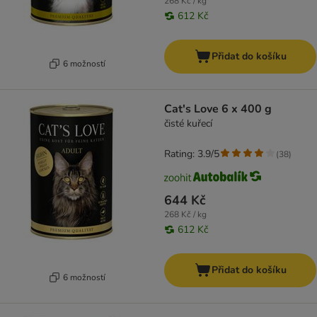
268 Kč / kg
612 Kč
Přidat do košíku
6 možností
Cat's Love 6 x 400 g
čisté kuřecí
Rating: 3.9/5
(
38
)
644 Kč
268 Kč / kg
612 Kč
Přidat do košíku
6 možností