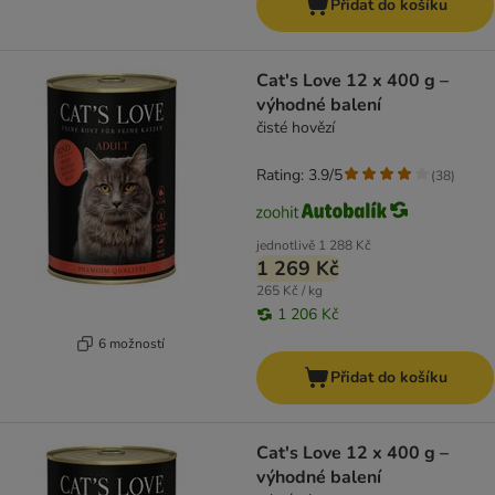
Přidat do košíku
Cat's Love 12 x 400 g –
výhodné balení
čisté hovězí
Rating: 3.9/5
(
38
)
jednotlivě
1 288 Kč
1 269 Kč
265 Kč / kg
1 206 Kč
6 možností
Přidat do košíku
Cat's Love 12 x 400 g –
výhodné balení