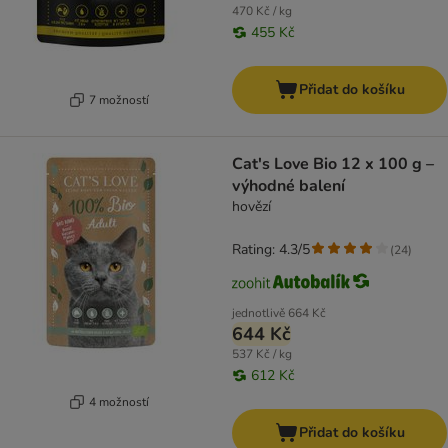
470 Kč / kg
455 Kč
Přidat do košíku
7 možností
Cat's Love Bio 12 x 100 g –
výhodné balení
hovězí
Rating: 4.3/5
(
24
)
jednotlivě
664 Kč
644 Kč
537 Kč / kg
612 Kč
4 možností
Přidat do košíku