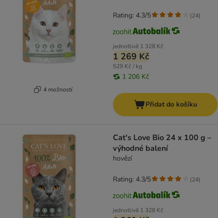
Rating: 4.3/5
(
24
)
jednotlivě
1 328 Kč
1 269 Kč
529 Kč / kg
1 206 Kč
4 možností
Přidat do košíku
Cat's Love Bio 24 x 100 g –
výhodné balení
hovězí
Rating: 4.3/5
(
24
)
jednotlivě
1 328 Kč