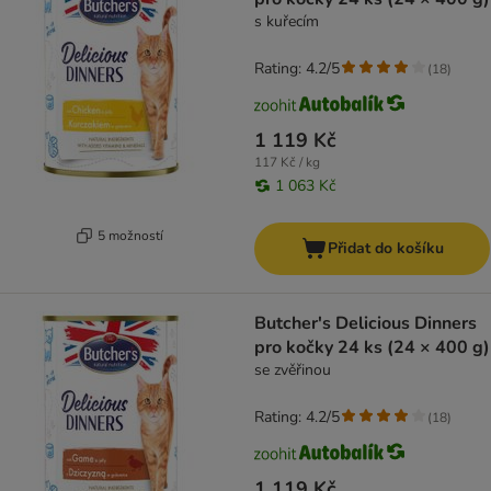
s kuřecím
Rating: 4.2/5
(
18
)
1 119 Kč
117 Kč / kg
1 063 Kč
5 možností
Přidat do košíku
Butcher's Delicious Dinners
pro kočky 24 ks (24 × 400 g)
se zvěřinou
Rating: 4.2/5
(
18
)
1 119 Kč