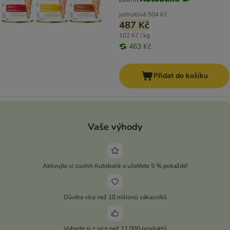
jednotlivě
504 Kč
487 Kč
102 Kč / kg
463 Kč
Přidat do košíku
Vaše výhody
Aktivujte si zoohit Autobalík a ušetřete 5 % pokaždé!
Důvěra více než 10 milionů zákazníků
Vyberte si z více než 11 000 produktů