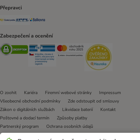
Přepravci
Česká pošta Shipping Method
PPL Shipping Method
Balíkovna Shipping Method
Zabezpečení a ocenění
Security
Security
Security
Security
O zoohit
Kariéra
Firemní webové stránky
Impressum
Všeobecné obchodní podmínky
Zde odstoupit od smlouvy
Zákon o digitálních službách
Likvidace baterií
Kontakt
Poštovné a dodací termín
Způsoby platby
Partnerský program
Ochrana osobních údajů
Ochrana osobních údajů
Prohlášení o přístupnosti