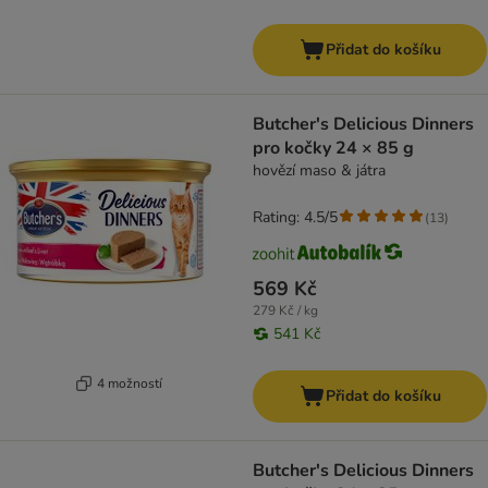
Přidat do košíku
Butcher's Delicious Dinners
pro kočky 24 × 85 g
hovězí maso & játra
Rating: 4.5/5
(
13
)
569 Kč
279 Kč / kg
541 Kč
4 možností
Přidat do košíku
Butcher's Delicious Dinners