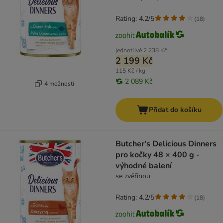
Rating: 4.2/5
(
18
)
jednotlivě
2 238 Kč
2 199 Kč
115 Kč / kg
2 089 Kč
4 možností
Přidat do košíku
Butcher's Delicious Dinners
pro kočky 48 × 400 g -
výhodné balení
se zvěřinou
Rating: 4.2/5
(
18
)