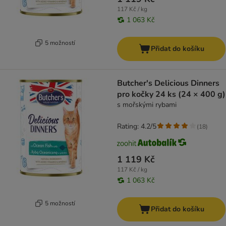
117 Kč / kg
1 063 Kč
5 možností
Přidat do košíku
Butcher's Delicious Dinners
pro kočky 24 ks (24 × 400 g)
s mořskými rybami
Rating: 4.2/5
(
18
)
1 119 Kč
117 Kč / kg
1 063 Kč
5 možností
Přidat do košíku