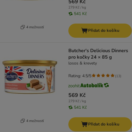
569 Kč
279 Kč / kg
541 Kč
4 možností
Přidat do košíku
Butcher's Delicious Dinners
pro kočky 24 × 85 g
losos & krevety
Rating: 4.5/5
(
13
)
569 Kč
279 Kč / kg
541 Kč
4 možností
Přidat do košíku