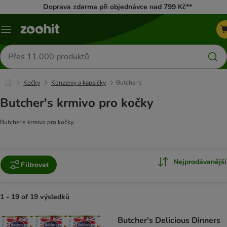
Doprava zdarma při objednávce nad 799 Kč**
Menu
Hledat
produkty
Kočky
Konzervy a kapsičky
Butcher's
Butcher's krmivo pro kočky
Butcher's krmivo pro kočky.
Nejprodávanější
Filtrovat
1 - 19 of 19 výsledků
product items have been changed
Butcher's Delicious Dinners