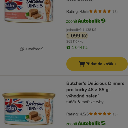
Rating: 4.5/5
(
13
)
jednotlivě
1 138 Kč
1 099 Kč
269 Kč / kg
1 044 Kč
4 možností
Přidat do košíku
Butcher's Delicious Dinners
pro kočky 48 × 85 g -
výhodné balení
tuňák & mořské ryby
Rating: 4.5/5
(
13
)