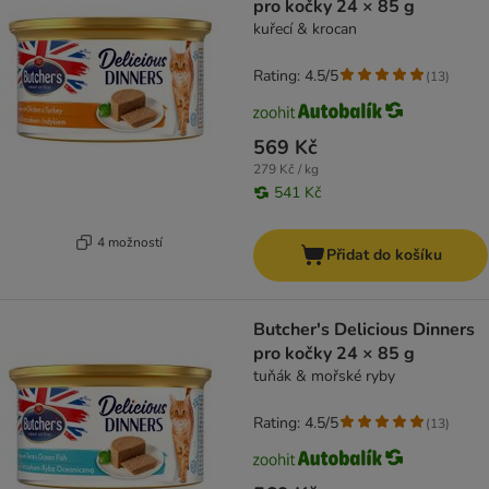
pro kočky 24 × 85 g
kuřecí & krocan
Rating: 4.5/5
(
13
)
569 Kč
279 Kč / kg
541 Kč
4 možností
Přidat do košíku
Butcher's Delicious Dinners
pro kočky 24 × 85 g
tuňák & mořské ryby
Rating: 4.5/5
(
13
)