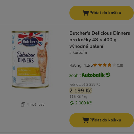
Přidat do košíku
Butcher's Delicious Dinners
pro kočky 48 × 400 g -
výhodné balení
s kuřecím
Rating: 4.2/5
(
18
)
jednotlivě
2 238 Kč
2 199 Kč
115 Kč / kg
2 089 Kč
4 možností
Přidat do košíku