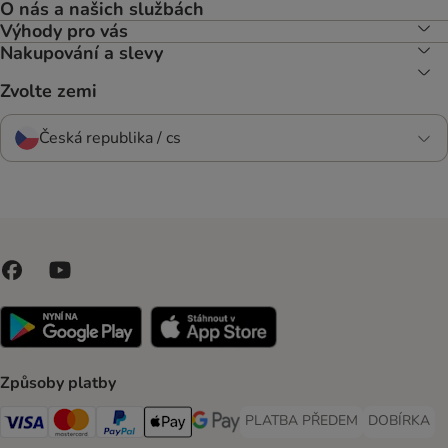
O nás a našich službách
Výhody pro vás
Nakupování a slevy
Zvolte zemi
Česká republika / cs
Způsoby platby
PLATBA PŘEDEM
DOBÍRKA
PLATBA PŘEDEM Payment Met
DOBÍRKA Pa
Visa Payment Method
Mastercard Payment Method
PayPal Payment Method
Apple pay Payment Method
GooglePay Payment Method