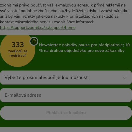
zoohit má právo používat vaši e-mailovou adresu k přímé reklamě na
své vlastní podobné zboží nebo služby. Můžete kdykoli vznést námitku,
aniž by vám vznikly jakékoli náklady kromě základních nákladů za
kontakt zákaznického servisu zoohit. Více informací:
https://support.zoohit.cz/cs/support/home
333
Newsletter: nabídky pouze pro předplatitele; 10
% na druhou objednávku pro nové zákazníky
zooBodů za
registraci!
Vyberte prosím alespoň jednu možnost
Přihlásit se k odběru