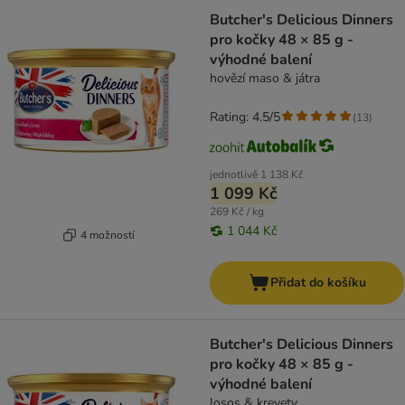
Butcher's Delicious Dinners
pro kočky 48 × 85 g -
výhodné balení
hovězí maso & játra
Rating: 4.5/5
(
13
)
jednotlivě
1 138 Kč
1 099 Kč
269 Kč / kg
1 044 Kč
4 možností
Přidat do košíku
Butcher's Delicious Dinners
pro kočky 48 × 85 g -
výhodné balení
losos & krevety