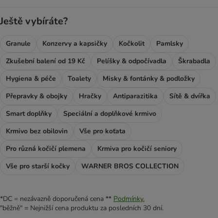
Ještě vybíráte?
Granule
Konzervy a kapsičky
Kočkolit
Pamlsky
Zkušební balení od 19 Kč
Pelíšky & odpočívadla
Škrabadla
Hygiena & péče
Toalety
Misky & fontánky & podložky
Přepravky & obojky
Hračky
Antiparazitika
Sítě & dvířka
Smart doplňky
Speciální a doplňkové krmivo
Krmivo bez obilovin
Vše pro koťata
Pro různá kočičí plemena
Krmiva pro kočičí seniory
Vše pro starší kočky
WARNER BROS COLLECTION
*DC = nezávazně doporučená cena **
Podmínky.
"běžně" = Nejnižší cena produktu za posledních 30 dní.