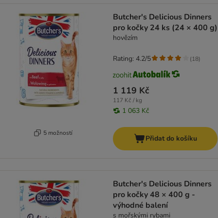
Butcher's Delicious Dinners
pro kočky 24 ks (24 × 400 g)
hovězím
Rating: 4.2/5
(
18
)
1 119 Kč
117 Kč / kg
1 063 Kč
5 možností
Přidat do košíku
Butcher's Delicious Dinners
pro kočky 48 × 400 g -
výhodné balení
s mořskými rybami