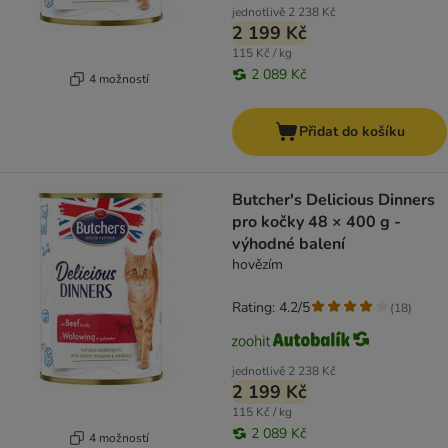
jednotlivě
2 238 Kč
2 199 Kč
115 Kč / kg
2 089 Kč
4 možností
Přidat do košíku
Butcher's Delicious Dinners
pro kočky 48 × 400 g -
výhodné balení
hovězím
Rating: 4.2/5
(
18
)
jednotlivě
2 238 Kč
2 199 Kč
115 Kč / kg
2 089 Kč
4 možností