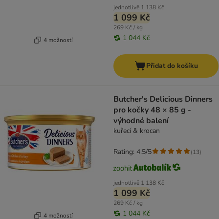
jednotlivě
1 138 Kč
1 099 Kč
269 Kč / kg
1 044 Kč
4 možností
Přidat do košíku
Butcher's Delicious Dinners
pro kočky 48 × 85 g -
výhodné balení
kuřecí & krocan
Rating: 4.5/5
(
13
)
jednotlivě
1 138 Kč
1 099 Kč
269 Kč / kg
1 044 Kč
4 možností