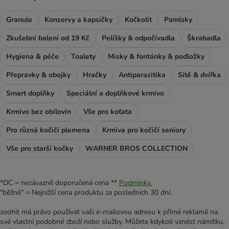
Granule
Konzervy a kapsičky
Kočkolit
Pamlsky
Zkušební balení od 19 Kč
Pelíšky & odpočívadla
Škrabadla
Hygiena & péče
Toalety
Misky & fontánky & podložky
Přepravky & obojky
Hračky
Antiparazitika
Sítě & dvířka
Smart doplňky
Speciální a doplňkové krmivo
Krmivo bez obilovin
Vše pro koťata
Pro různá kočičí plemena
Krmiva pro kočičí seniory
Vše pro starší kočky
WARNER BROS COLLECTION
*DC = nezávazně doporučená cena **
Podmínky.
"běžně" = Nejnižší cena produktu za posledních 30 dní.
zoohit má právo používat vaši e-mailovou adresu k přímé reklamě na
své vlastní podobné zboží nebo služby. Můžete kdykoli vznést námitku,