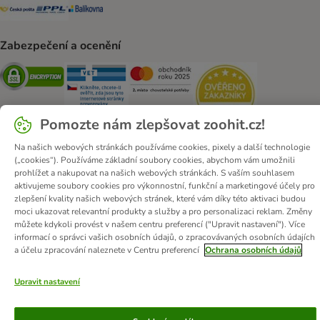
Česká pošta Shipping Method
PPL Shipping Method
Balíkovna Shipping Method
Zabezpečení a ocenění
Security
Security
Security
Security
Pomozte nám zlepšovat zoohit.cz!
Na našich webových stránkách používáme cookies, pixely a další technologie
(„cookies“). Používáme základní soubory cookies, abychom vám umožnili
prohlížet a nakupovat na našich webových stránkách. S vaším souhlasem
O zoohit
Kariéra
Firemní webové stránky
Impressum
aktivujeme soubory cookies pro výkonnostní, funkční a marketingové účely pro
Všeobecné obchodní podmínky
Zde odstoupit od smlouvy
zlepšení kvality našich webových stránek, které vám díky této aktivaci budou
moci ukazovat relevantní produkty a služby a pro personalizaci reklam. Změny
Zákon o digitálních službách
Likvidace baterií
Kontakt
můžete kdykoli provést v našem centru preferencí ("Upravit nastavení"). Více
Poštovné a dodací termín
Způsoby platby
informací o správci vašich osobních údajů, o zpracovávaných osobních údajích
a účelu zpracování naleznete v Centru preferencí
Ochrana osobních údajů
Partnerský program
Ochrana osobních údajů
Ochrana osobních údajů
Prohlášení o přístupnosti
Upravit nastavení
© zooplus SE
2026