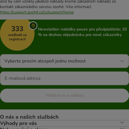
aniž by vám vznikly jakékoli náklady kromě základních nákladů za
kontakt zákaznického servisu zoohit. Více informací:
https://support.zoohit.cz/cs/support/home
333
Newsletter: nabídky pouze pro předplatitele; 10
% na druhou objednávku pro nové zákazníky
zooBodů za
registraci!
Vyberte prosím alespoň jednu možnost
Přihlásit se k odběru
O nás a našich službách
Výhody pro vás