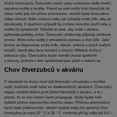
druhů čtverzubců. Čtverzubci svými zuby rozkoušou vedle šneků,
zejména mušle a korýše. Pokud se vám nelíbí brát hlemýždě do
rukou nebo jste tím přímo znechucení, neměli byste čtverzubce
vůbec chovat. Stále rostoucí zuby ryb vyžadují tvrdé jídlo, aby se
obrušovaly. V opačném případě by zvířata nemohla zavřít ústa a
mohla by vyhladovět. Důležité je také, aby voda v akváriu
splňovala potřeby zvířat. Čtverzubci zřídka kdy přijímají vločkové
krmivo. Místo toho raději jí zmraženou potravu a živé jídlo. Jako
krmivo se doporučuje směs krillu, slávek, artemií a jiných malých
korýšů, stejně jako larvy komárů a hmyzu. Některé druhy jí
dokonce ryby. Čtverzubce byste neměli chovat společně
s okouny, protože v této společnosti jsou plaší a nekrmí se.
Chov čtverzubců v akváriu
V závislosti na druhu musí být čtverzubci chováváni v mořské
vodě, brakické vodě nebo ve sladkovodních akváriích. Čtverzubci
nejsou vhodné řešení proti šíření hlemýžďů v akváriu, a to i
přesto, že se toto řešení často propaguje. Spíše byste měli
vyšetřit příčinu intenzivního šnečího útoku. Příčinou přemnožení
bývá často překrmování. Ideální teplota vody pro správný chov
čtverzubce je mezi 22 ° C a 28 ° C. Hodnota pH by měla být 6,0 –