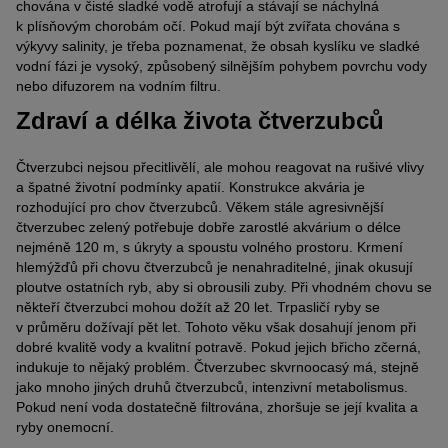
chována v čisté sladké vodě atrofují a stávají se náchylná
k plísňovým chorobám očí. Pokud mají být zvířata chována s
výkyvy salinity, je třeba poznamenat, že obsah kyslíku ve sladké
vodní fázi je vysoký, způsobený silnějším pohybem povrchu vody
nebo difuzorem na vodním filtru.
Zdraví a délka života čtverzubců
Čtverzubci nejsou přecitlivělí, ale mohou reagovat na rušivé vlivy
a špatné životní podmínky apatií. Konstrukce akvária je
rozhodující pro chov čtverzubců. Věkem stále agresivnější
čtverzubec zelený potřebuje dobře zarostlé akvárium o délce
nejméně 120 m, s úkryty a spoustu volného prostoru. Krmení
hlemýžďů při chovu čtverzubců je nenahraditelné, jinak okusují
ploutve ostatních ryb, aby si obrousili zuby. Při vhodném chovu se
někteří čtverzubci mohou dožít až 20 let. Trpasličí ryby se
v průměru dožívají pět let. Tohoto věku však dosahují jenom při
dobré kvalitě vody a kvalitní potravě. Pokud jejich břicho zčerná,
indukuje to nějaký problém. Čtverzubec skvrnoocasý má, stejně
jako mnoho jiných druhů čtverzubců, intenzivní metabolismus.
Pokud není voda dostatečně filtrována, zhoršuje se její kvalita a
ryby onemocní.