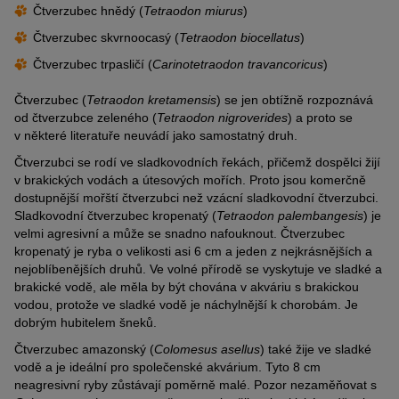
Čtverzubec hnědý (
Tetraodon miurus
)
Čtverzubec skvrnoocasý (
Tetraodon biocellatus
)
Čtverzubec trpasličí (
Carinotetraodon travancoricus
)
Čtverzubec (
Tetraodon kretamensis
) se jen obtížně rozpoznává
od čtverzubce zeleného (
Tetraodon nigroverides
) a proto se
v některé literatuře neuvádí jako samostatný druh.
Čtverzubci se rodí ve sladkovodních řekách, přičemž dospělci žijí
v brakických vodách a útesových mořích. Proto jsou komerčně
dostupnější mořští čtverzubci než vzácní sladkovodní čtverzubci.
Sladkovodní čtverzubec kropenatý (
Tetraodon palembangesis
) je
velmi agresivní a může se snadno nafouknout. Čtverzubec
kropenatý je ryba o velikosti asi 6 cm a jeden z nejkrásnějších a
nejoblíbenějších druhů. Ve volné přírodě se vyskytuje ve sladké a
brakické vodě, ale měla by být chována v akváriu s brakickou
vodou, protože ve sladké vodě je náchylnější k chorobám. Je
dobrým hubitelem šneků.
Čtverzubec amazonský (
Colomesus asellus
) také žije ve sladké
vodě a je ideální pro společenské akvárium. Tyto 8 cm
neagresivní ryby zůstávají poměrně malé. Pozor nezaměňovat s