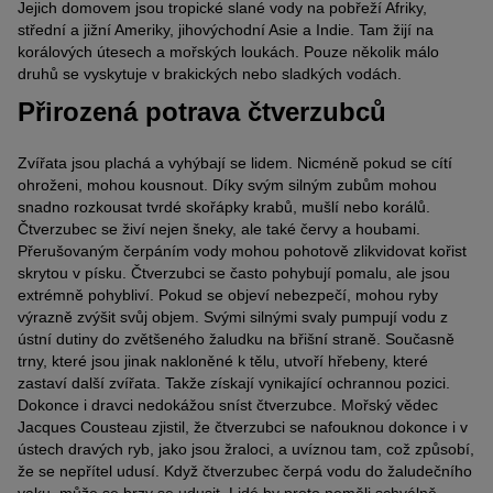
Jejich domovem jsou tropické slané vody na pobřeží Afriky,
střední a jižní Ameriky, jihovýchodní Asie a Indie. Tam žijí na
korálových útesech a mořských loukách. Pouze několik málo
druhů se vyskytuje v brakických nebo sladkých vodách.
Přirozená potrava čtverzubců
Zvířata jsou plachá a vyhýbají se lidem. Nicméně pokud se cítí
ohroženi, mohou kousnout. Díky svým silným zubům mohou
snadno rozkousat tvrdé skořápky krabů, mušlí nebo korálů.
Čtverzubec se živí nejen šneky, ale také červy a houbami.
Přerušovaným čerpáním vody mohou pohotově zlikvidovat kořist
skrytou v písku. Čtverzubci se často pohybují pomalu, ale jsou
extrémně pohybliví. Pokud se objeví nebezpečí, mohou ryby
výrazně zvýšit svůj objem. Svými silnými svaly pumpují vodu z
ústní dutiny do zvětšeného žaludku na břišní straně. Současně
trny, které jsou jinak nakloněné k tělu, utvoří hřebeny, které
zastaví další zvířata. Takže získají vynikající ochrannou pozici.
Dokonce i dravci nedokážou sníst čtverzubce. Mořský vědec
Jacques Cousteau zjistil, že čtverzubci se nafouknou dokonce i v
ústech dravých ryb, jako jsou žraloci, a uvíznou tam, což způsobí,
že se nepřítel udusí. Když čtverzubec čerpá vodu do žaludečního
vaku, může se brzy se udusit. Lidé by proto neměli schválně