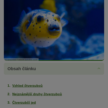
© timonko / stock.adobe.com
Obsah článku
Vzhled čtverzubců
Nejznámější druhy čtverzubců
Čtverzubčí jed