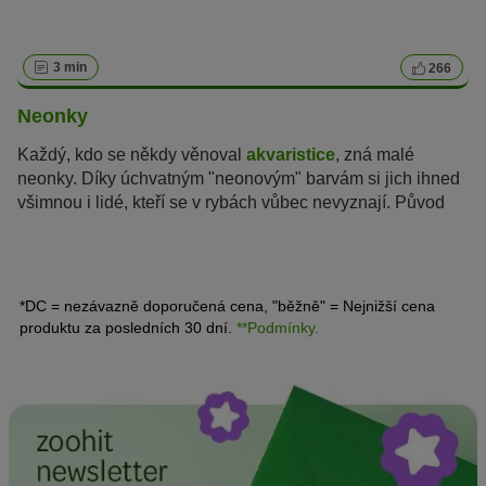
3 min
266
Neonky
Každý, kdo se někdy věnoval
akvaristice
, zná malé
neonky. Díky úchvatným "neonovým" barvám si jich ihned
všimnou i lidé, kteří se v rybách vůbec nevyznají. Původ
této barevnosti není zcela znám, ale pro neonky jsou tyto
zářivé barvy životně důležité.
*DC = nezávazně doporučená cena, "běžně" = Nejnižší cena
produktu za posledních 30 dní.
**Podmínky.