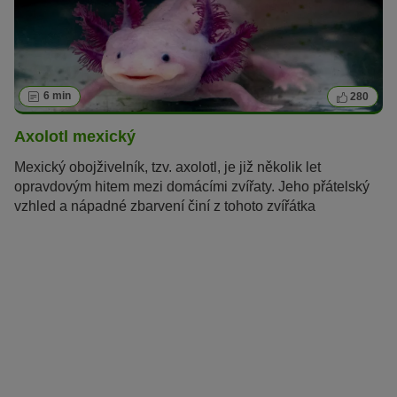
6 min
280
Axolotl mexický
Mexický obojživelník, tzv. axolotl, je již několik let
opravdovým hitem mezi domácími zvířaty. Jeho přátelský
vzhled a nápadné zbarvení činí z tohoto zvířátka
atraktivního mazlíčka. Navzdory exotickému původu je
chov axolotla poměrně snadný – zde se dozvíte vše o
tomto pozoruhodném tvoru.