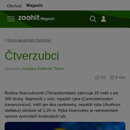
Magazín
Obchod
Do
obchod
Druhy akvarijních živočichů
Čtverzubci
Napsal/a
zooplus Editorial Team
22
9 min
Rodina čtverzubcovití (
Tetraodontidae
) zahrnuje 25 rodů s asi
200 druhy. Nejmenší z nich, trpasličí ryba (
Carinotetraodon
travancoricus
), měří jen dva centimetry, největší ryba (
Arothron
stellatus
) dorůstá až 1,20 m. Ryba čtverzubec je reprezentant
vysoce vyvinutých kostnatých ryb.