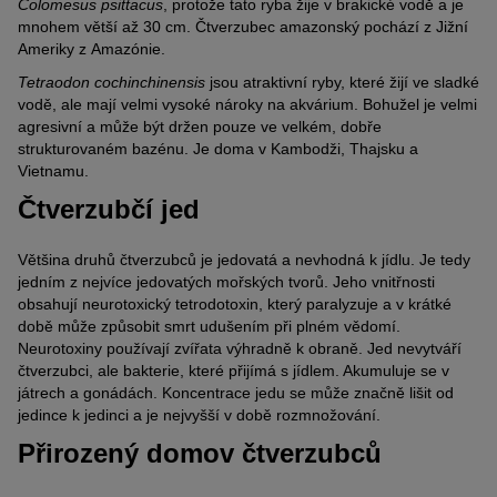
Colomesus psittacus
, protože tato ryba žije v brakické vodě a je
mnohem větší až 30 cm. Čtverzubec amazonský pochází z Jižní
Ameriky z Amazónie.
Tetraodon cochinchinensis
jsou atraktivní ryby, které žijí ve sladké
vodě, ale mají velmi vysoké nároky na akvárium. Bohužel je velmi
agresivní a může být držen pouze ve velkém, dobře
strukturovaném bazénu. Je doma v Kambodži, Thajsku a
Vietnamu.
Čtverzubčí jed
Většina druhů čtverzubců je jedovatá a nevhodná k jídlu. Je tedy
jedním z nejvíce jedovatých mořských tvorů. Jeho vnitřnosti
obsahují neurotoxický tetrodotoxin, který paralyzuje a v krátké
době může způsobit smrt udušením při plném vědomí.
Neurotoxiny používají zvířata výhradně k obraně. Jed nevytváří
čtverzubci, ale bakterie, které přijímá s jídlem. Akumuluje se v
játrech a gonádách. Koncentrace jedu se může značně lišit od
jedince k jedinci a je nejvyšší v době rozmnožování.
Přirozený domov čtverzubců