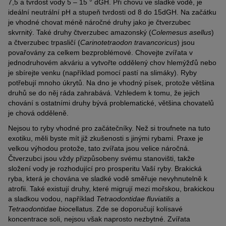
7,5 a tvrdost vody 5 – 15 ° dGH. Při chovu ve sladké vodě, je
ideální neutrální pH a stupeň tvrdosti od 8 do 15dGH. Na začátku
je vhodné chovat méně náročné druhy jako je čtverzubec
skvrnitý. Také druhy čtverzubec amazonský (
Colemesus asellus
)
a čtverzubec trpasličí (
Carinotetraodon travancoricus
) jsou
povařovány za celkem bezproblémové. Chovejte zvířata v
jednodruhovém akváriu a vytvořte oddělený chov hlemýžďů nebo
je sbírejte venku (například pomocí pastí na slimáky). Ryby
potřebují mnoho úkrytů. Na dno je vhodný písek, protože většina
druhů se do něj ráda zahrabává. Vzhledem k tomu, že jejich
chování s ostatními druhy bývá problematické, většina chovatelů
je chová odděleně.
Nejsou to ryby vhodné pro začátečníky. Než si troufnete na tuto
exotiku, měli byste mít již zkušenosti s jinými rybami. Praxe je
velkou výhodou protože, tato zvířata jsou velice náročná.
Čtverzubci jsou vždy přizpůsobeny svému stanovišti, takže
složení vody je rozhodující pro prosperitu Vaší ryby. Brakická
ryba, která je chována ve sladké vodě směřuje nevyhnutelně k
atrofii. Také existují druhy, které migrují mezi mořskou, brakickou
a sladkou vodou, například
Tetraodontidae fluviatilis
a
Tetraodontidae bioc
ellatus. Zde se doporučují kolísavé
koncentrace soli, nejsou však naprosto nezbytné. Zvířata