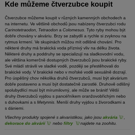
Kde můžeme čtverzubce koupit
Čtverzubce můžeme koupit v různých kamenných obchodech a
na internetu. Ve většině obchodů jsou nabízeny čtverzubci rodu
Carinotetraodon, Tetraodon
a
Colomesus
. Tyto ryby mohou být
dobře chovány v akváriu. Brzy se zabydlí a rychle si zvyknou na
rytmus krmení. Ve skupinách můžou mít odlišné chování. Pro
některé druhy má brakická voda příznivý vliv na délku života.
Některé druhy a poddruhy se specializují na sladkovodní vodu,
ale většina komerčně dostupných čtverzubců jsou brakické ryby.
Své mládí strávili ve sladké vodě, později se přestěhovali do
brakické vody. V brakické nebo v mořské vodě sexuálně dozrají.
Pro úspěšný chov několika druhů čtverzubců, musí být akvárium
dobře postaveno a musí být dostatečně zarostlé. Druhově odlišný
spolubydlící musí být mírumilovný, ale může se bránit! Větší
druhy čtverzubců vyjdou s pancéřníkem oranžovobřichým nebo
s duhovkami a s
Metynnis
. Menší druhy vyjdou s živorodkami a
s dániemi.
Všechny produkty spojené s akvaristikou, jako jsou
akvária
,
dekorace do akvárií
nebo
filtry
najdete na zoohitu.