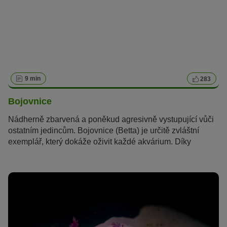
9 min
283
Bojovnice
Nádherně zbarvená a poněkud agresivně vystupující vůči
ostatním jedincům. Bojovnice (Betta) je určitě zvláštní
exemplář, který dokáže oživit každé akvárium. Díky
minimálním nárokům, které rybka má, je péče o ni velmi
snadná, a proto je vhodná i pro nováčky v oblasti
akvaristiky.