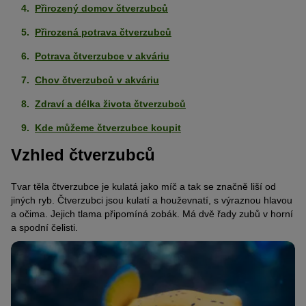
Přirozený domov čtverzubců
Přirozená potrava čtverzubců
Potrava čtverzubce v akváriu
Chov čtverzubců v akváriu
Zdraví a délka života čtverzubců
Kde můžeme čtverzubce koupit
Vzhled čtverzubců
Tvar těla čtverzubce je kulatá jako míč a tak se značně liší od
jiných ryb. Čtverzubci jsou kulatí a houževnatí, s výraznou hlavou
a očima. Jejich tlama připomíná zobák. Má dvě řady zubů v horní
a spodní čelisti.