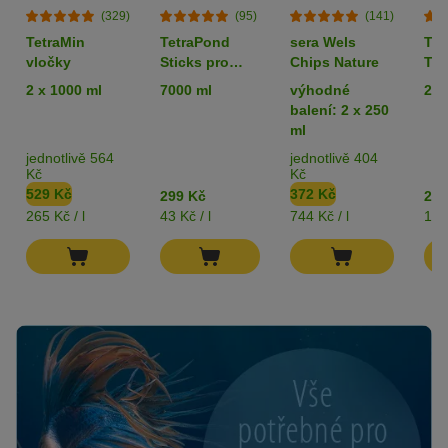
(329)
(95)
(141)
TetraMin
TetraPond
sera Wels
Tet
vločky
Sticks pro
Chips Nature
Tab
jezírkové ryby
2 x 1000 ml
7000 ml
výhodné
275
balení: 2 x 250
ml
jednotlivě 564
jednotlivě 404
Kč
Kč
529 Kč
372 Kč
299 Kč
255
265 Kč / l
43 Kč / l
744 Kč / l
1 K