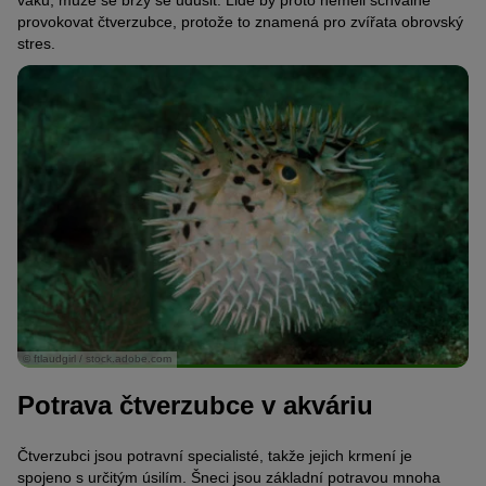
provokovat čtverzubce, protože to znamená pro zvířata obrovský
stres.
© ftlaudgirl / stock.adobe.com
Potrava čtverzubce v akváriu
Čtverzubci jsou potravní specialisté, takže jejich krmení je
spojeno s určitým úsilím. Šneci jsou základní potravou mnoha