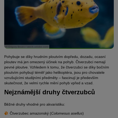
© Grigory Bruev / stock.adobe.com
Pohybuje se díky hrudním ploutvím dopředu, dozadu, ocasní
ploutev má jen omezený účinek na pohyb. Čtverzubci nemají
pevné ploutve. Vzhledem k tomu, že čtverzubci se díky bočním
ploutvím pohybují téměř jako helikoptéra, jsou pro chovatele
vzrušujícími studijními předměty – fascinují je především
skutečnost, že velmi rychle mění pohyb vpřed a vzad.
Nejznámější druhy čtverzubců
Běžné druhy vhodné pro akvaristiku:
Čtverzubec amazonský (
Colomesus asellus
)