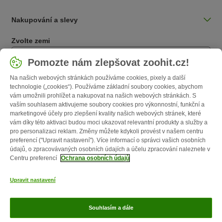
Nakupování a slevy
Zvolte zemi
Česká / CZ
Pomozte nám zlepšovat zoohit.cz!
Na našich webových stránkách používáme cookies, pixely a další
Follow zooplus
technologie („cookies“). Používáme základní soubory cookies, abychom
vám umožnili prohlížet a nakupovat na našich webových stránkách. S
vaším souhlasem aktivujeme soubory cookies pro výkonnostní, funkční a
marketingové účely pro zlepšení kvality našich webových stránek, které
vám díky této aktivaci budou moci ukazovat relevantní produkty a služby a
pro personalizaci reklam. Změny můžete kdykoli provést v našem centru
preferencí ("Upravit nastavení"). Více informací o správci vašich osobních
údajů, o zpracovávaných osobních údajích a účelu zpracování naleznete v
Centru preferencí
Ochrana osobních údajů
O nás
Kariéra
Firemní webové stránky
Impressum
VOP
Upravit nastavení
Formulář na odstoupení od smlouvy
Likvidace baterií
Kontakt
Poštovné a dodací termín
Způsoby platby
Affiliate program
Ochrana
Souhlasím a dále
osobních údajů
Opt-out