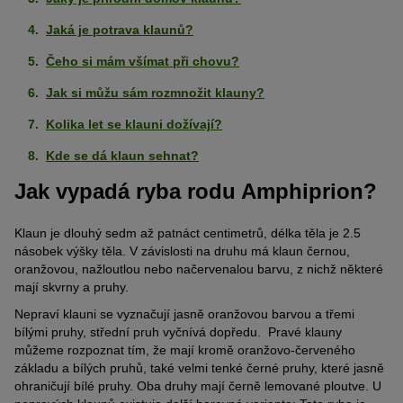
Jaká je potrava klaunů?
Čeho si mám všímat při chovu?
Jak si můžu sám rozmnožit klauny?
Kolika let se klauni dožívají?
Kde se dá klaun sehnat?
Jak vypadá ryba rodu Amphiprion?
Klaun je dlouhý sedm až patnáct centimetrů, délka těla je 2.5
násobek výšky těla. V závislosti na druhu má klaun černou,
oranžovou, nažloutlou nebo načervenalou barvu, z nichž některé
mají skvrny a pruhy.
Nepraví klauni se vyznačují jasně oranžovou barvou a třemi
bílými pruhy, střední pruh vyčnívá dopředu. Pravé klauny
můžeme rozpoznat tím, že mají kromě oranžovo-červeného
základu a bílých pruhů, také velmi tenké černé pruhy, které jasně
ohraničují bílé pruhy. Oba druhy mají černě lemované ploutve. U