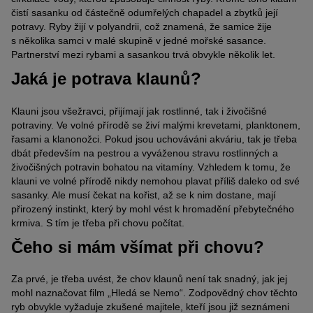
čistí sasanku od částečně odumřelých chapadel a zbytků její
potravy. Ryby žijí v polyandrii, což znamená, že samice žije
s několika samci v malé skupině v jedné mořské sasance.
Partnerství mezi rybami a sasankou trvá obvykle několik let.
Jaká je potrava klaunů?
Klauni jsou všežravci, přijímají jak rostlinné, tak i živočišné
potraviny. Ve volné přírodě se živí malými krevetami, planktonem,
řasami a klanonožci. Pokud jsou uchováváni akváriu, tak je třeba
dbát především na pestrou a vyváženou stravu rostlinných a
živočišných potravin bohatou na vitamíny. Vzhledem k tomu, že
klauni ve volné přírodě nikdy nemohou plavat příliš daleko od své
sasanky. Ale musí čekat na kořist, až se k nim dostane, mají
přirozený instinkt, který by mohl vést k hromadění přebytečného
krmiva. S tím je třeba při chovu počítat.
Čeho si mám všímat při chovu?
Za prvé, je třeba uvést, že chov klaunů není tak snadný, jak jej
mohl naznačovat film „Hledá se Nemo“. Zodpovědný chov těchto
ryb obvykle vyžaduje zkušené majitele, kteří jsou již seznámeni