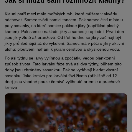
Jak si můžu sám rozmnožit klauny?
Klauni patří mezi málo mořských ryb, které můžete v akváriu
odchovat. Samec svádí samici tancem. Pak samec čistí místo u
paty sasanky, na které samice poklade jikry (například plochý
kámen). Pak samice naklade jikry a samec je oplodní. První den
jsou jikry žluté až oranžové. Od třetího dne se jikry začínají být
jikry průhlednější až do vykulení. Samec má v péči o jikry aktivní
úlohu: ploutvemi nahání k jikrám čerstvou a okysličenou vodu.
Po asi týdnu se larvy vylíhnou a zpočátku vedou planktonní
způsob života. Tato larvální fáze trvá asi dva týdny, během této
doby jsou chráněny sasankou. Pak se vydávají hledat vlastní
sasanku. Jako krmivo pro larvální fázi života (přibližně od 12.
dne) jsou vhodné pouze čerstvě vylíhnuté artemie a prachové
krmivo.