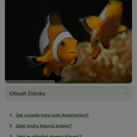
© bulentevren / stock.adobe.com
Obsah článku
Jak vypadá ryba rodu Amphiprion?
Jaké druhy klaunů známe?
Jaký je přírodní domov klaunů?