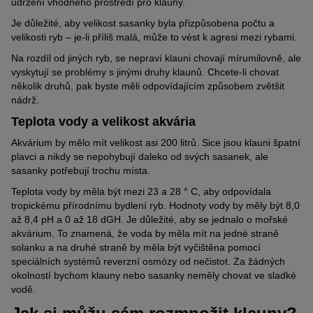
udržení vhodného prostředí pro klauny.
Je důležité, aby velikost sasanky byla přizpůsobena počtu a
velikosti ryb – je-li příliš malá, může to vést k agresi mezi rybami.
Na rozdíl od jiných ryb, se nepraví klauni chovají mírumilovně, ale
vyskytují se problémy s jinými druhy klaunů. Chcete-li chovat
několik druhů, pak byste měli odpovídajícím způsobem zvětšit
nádrž.
Teplota vody a velikost akvária
Akvárium by mělo mít velikost asi 200 litrů. Sice jsou klauni špatní
plavci a nikdy se nepohybují daleko od svých sasanek, ale
sasanky potřebují trochu místa.
Teplota vody by měla být mezi 23 a 28 ° C, aby odpovídala
tropickému přírodnímu bydlení ryb. Hodnoty vody by měly být 8,0
až 8,4 pH a 0 až 18 dGH. Je důležité, aby se jednalo o mořské
akvárium. To znamená, že voda by měla mít na jedné straně
solanku a na druhé straně by měla být vyčištěna pomocí
speciálních systémů reverzní osmózy od nečistot. Za žádných
okolností bychom klauny nebo sasanky neměly chovat ve sladké
vodě.