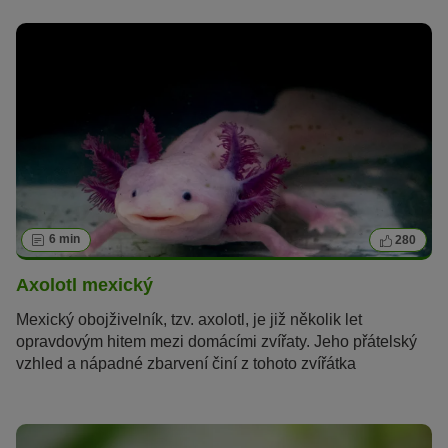
snadná, a proto je vhodná i pro nováčky v oblasti
akvaristiky.
6 min
280
Axolotl mexický
Mexický obojživelník, tzv. axolotl, je již několik let
opravdovým hitem mezi domácími zvířaty. Jeho přátelský
vzhled a nápadné zbarvení činí z tohoto zvířátka
atraktivního mazlíčka. Navzdory exotickému původu je
chov axolotla poměrně snadný – zde se dozvíte vše o
tomto pozoruhodném tvoru.