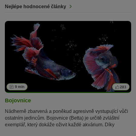
Nejlépe hodnocené články
9 min
283
Bojovnice
Nádherně zbarvená a poněkud agresivně vystupující vůči
ostatním jedincům. Bojovnice (Betta) je určitě zvláštní
exemplář, který dokáže oživit každé akvárium. Díky
minimálním nárokům, které rybka má, je péče o ni velmi