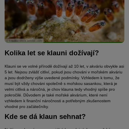
© Brook / stock.adobe.com
Kolika let se klauni dožívají?
Klauni se ve volné přírodě dožívají až 10 let, v akváriu obvykle asi
5 let. Nejsou zvlášť citliví, pokud jsou chováni v mořském akváriu
a jsou dodrženy výše uvedené podmínky. Vzhledem k tomu, že
musí být vždy chováni společně s mořskou sasankou, která je
velmi citlivá a náročná, je chov klauna tedy vhodný spíše pro
pokročilé. Důvodem je také mořské akvárium, které není
vzhledem k finanční náročnosti a potřebným zkušenostem
vhodné pro začátečníky.
Kde se dá klaun sehnat?