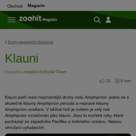
Magazín
Obchod
Do
obchod
Druhy akvarijních živočichů
Klauni
Napsal/a
zooplus Editorial Team
24
8 min
Klauni patří mezi nejznámější druhy rodu
Amphiprion:
jedná se o
skutečné klauny
Amphiprion percula
a nepravé klauny
Amphiprion ocellaris.
V běžné řeči je ovšem je celý rod
Amphiprion
označován jako klauni. Jsou to mořské ryby, které
pocházejí ze západního Pacifiku a Indického oceánu. Nejsou
ohroženi vyhubením.