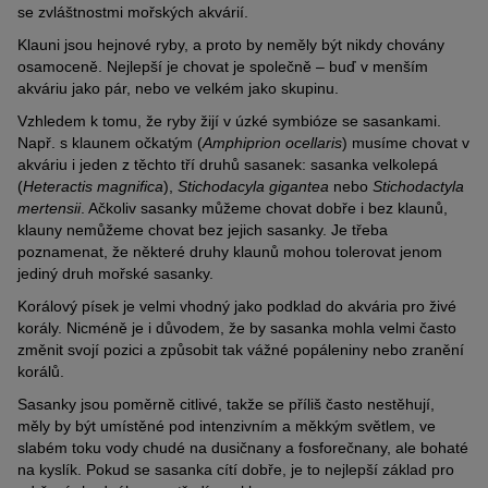
se zvláštnostmi mořských akvárií.
Klauni jsou hejnové ryby, a proto by neměly být nikdy chovány
osamoceně. Nejlepší je chovat je společně – buď v menším
akváriu jako pár, nebo ve velkém jako skupinu.
Vzhledem k tomu, že ryby žijí v úzké symbióze se sasankami.
Např. s klaunem očkatým (
Amphiprion ocellaris
) musíme chovat v
akváriu i jeden z těchto tří druhů sasanek: sasanka velkolepá
(
Heteractis magnifica
),
Stichodacyla gigantea
nebo
Stichodactyla
mertensii
. Ačkoliv sasanky můžeme chovat dobře i bez klaunů,
klauny nemůžeme chovat bez jejich sasanky. Je třeba
poznamenat, že některé druhy klaunů mohou tolerovat jenom
jediný druh mořské sasanky.
Korálový písek je velmi vhodný jako podklad do akvária pro živé
korály. Nicméně je i důvodem, že by sasanka mohla velmi často
změnit svojí pozici a způsobit tak vážné popáleniny nebo zranění
korálů.
Sasanky jsou poměrně citlivé, takže se příliš často nestěhují,
měly by být umístěné pod intenzivním a měkkým světlem, ve
slabém toku vody chudé na dusičnany a fosforečnany, ale bohaté
na kyslík. Pokud se sasanka cítí dobře, je to nejlepší základ pro