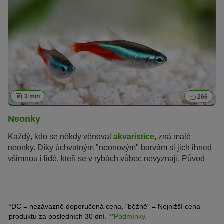
3 min
266
Neonky
Každý, kdo se někdy věnoval
akvaristice
, zná malé
neonky. Díky úchvatným "neonovým" barvám si jich ihned
všimnou i lidé, kteří se v rybách vůbec nevyznají. Původ
této barevnosti není zcela znám, ale pro neonky jsou tyto
zářivé barvy životně důležité.
*DC = nezávazně doporučená cena, "běžně" = Nejnižší cena
produktu za posledních 30 dní.
**Podmínky.