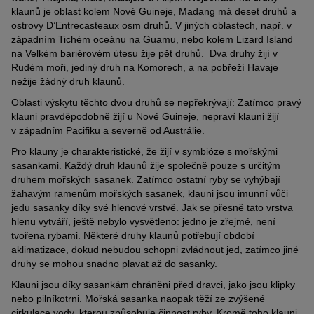
klaunů je oblast kolem Nové Guineje, Madang má deset druhů a
ostrovy D’Entrecasteaux osm druhů. V jiných oblastech, např. v
západním Tichém oceánu na Guamu, nebo kolem Lizard Island
na Velkém bariérovém útesu žije pět druhů. Dva druhy žijí v
Rudém moři, jediný druh na Komorech, a na pobřeží Havaje
nežije žádný druh klaunů.
Oblasti výskytu těchto dvou druhů se nepřekrývají: Zatímco pravý
klauni pravděpodobně žijí u Nové Guineje, nepraví klauni žijí
v západním Pacifiku a severně od Austrálie.
Pro klauny je charakteristické, že žijí v symbióze s mořskými
sasankami. Každý druh klaunů žije společně pouze s určitým
druhem mořských sasanek. Zatímco ostatní ryby se vyhýbají
žahavým ramenům mořských sasanek, klauni jsou imunní vůči
jedu sasanky díky své hlenové vrstvě. Jak se přesně tato vrstva
hlenu vytváří, ještě nebylo vysvětleno: jedno je zřejmé, není
tvořena rybami. Některé druhy klaunů potřebují období
aklimatizace, dokud nebudou schopni zvládnout jed, zatímco jiné
druhy se mohou snadno plavat až do sasanky.
Klauni jsou díky sasankám chráněni před dravci, jako jsou klipky
nebo pilníkotrni. Mořská sasanka naopak těží ze zvýšené
cirkulace vody, kterou způsobuje činnost ryby. Kromě toho klauni