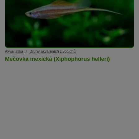
Akvaristika
Druhy akvarijních živočichů
Mečovka mexická (Xiphophorus helleri)