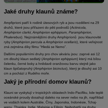
© szmuli / stock.adobe.com
Jaké druhy klaunů známe?
Ampfiprioni patří k rodině útesových ryb a jsou rozděleni na 29
druhů, které jsou přiřazeni do pěti podrodů (
Actinicola,
Amphiprion clarkii, Amphiprion ephippium, Paramphiprion,
Phalerebus
). Nejznámějšími druhy Amphiprionů jsou klaunovité
ryby (
Amphiprion percula a Amphiprion ocellaris
), které veřejnost
zná zejména díky filmu “Hledá se Nemo”.
Dalšími populárními druhy pro chov akváriu jsou: zaprvé asi 12
cm dlouhý klaun sedlatý (
Amphiprion ephippium
) který má bílou
čelenku, černé boky a hnědavě oranžovou barvu stejně jako
klaun špičatopruhý (
Amphiprion bicinctus
), který je dlouhý asi 10
cm a pochází z Rudého moře.
Jaký je přírodní domov klaunů?
Klauni se vyskytují v tropických oblastech Indo-Pacifiku, kde teplé
oceánské proudy dosahují daleko na sever nebo na jih, například
ve vodách kolem Austrálie, Číny, Japonska, Indonésie, Tchaj-
wanu, Thajska, Indie, Malajsie a Filipín. Nejbohatší na druhy