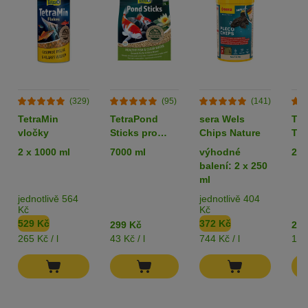
(329)
(95)
(141)
TetraMin
TetraPond
sera Wels
Tet
vločky
Sticks pro
Chips Nature
Tab
jezírkové ryby
2 x 1000 ml
7000 ml
výhodné
275
balení: 2 x 250
ml
jednotlivě 564
jednotlivě 404
Kč
Kč
529 Kč
372 Kč
299 Kč
255
265 Kč / l
43 Kč / l
744 Kč / l
1 K