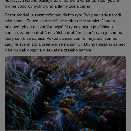
nepravých klaunů existuje další barevná varianta: Tato ryba je
kromě vodorovných pruhů a tlamy zcela černá.
Pozoruhodné je rozmnožování těchto ryb: Ryby se vždy narodí
jako samci. Pouze jako starší se mohou stát samicí. Jsou to
hejnové ryby a nejstarší a největší ryba v hejnu je většinou
samice, zatímco druhá největší a druhá nejstarší ryba je samec,
který se tře se samicí. Pokud samice zemře, nejstarší samec
zaujme své místo a přemění se na samici. Druhý nejstarší samec
v hejnu pak dospívá v sexuálně zralého samce.