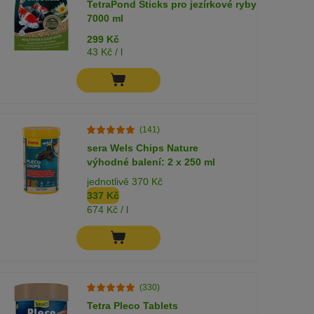
TetraPond Sticks pro jezírkové ryby
7000 ml
299 Kč
43 Kč / l
(141)
sera Wels Chips Nature
výhodné balení: 2 x 250 ml
jednotlivě 370 Kč
337 Kč
674 Kč / l
(330)
Tetra Pleco Tablets