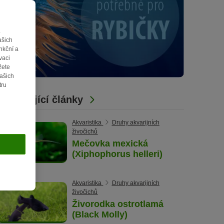
.
ašich
nkční a
vaci
žete
vašich
tru
Související články
Akvaristika
Druhy akvarijních
živočichů
Mečovka mexická
(Xiphophorus helleri)
Akvaristika
Druhy akvarijních
živočichů
Živorodka ostrotlamá
(Black Molly)