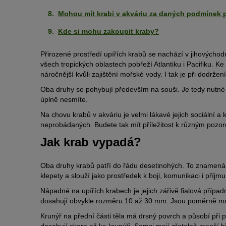
Mohou mít krabi v akváriu za daných podmínek
Kde si mohu zakoupit kraby?
Přirozené prostředí upířích krabů se nachází v jihovýchodní
všech tropických oblastech pobřeží Atlantiku i Pacifiku. K
náročnější kvůli zajištění mořské vody. I tak je při dodrž
Oba druhy se pohybují především na souši. Je tedy nutné p
úplně nesmíte.
Na chovu krabů v akváriu je velmi lákavé jejich sociální 
neprobádaných. Budete tak mít příležitost k různým pozo
Jak krab vypadá?
Oba druhy krabů patří do řádu desetinohých. To znamená,
klepety a slouží jako prostředek k boji, komunikaci i příj
Nápadné na upířích krabech je jejich zářivě fialová případ
dosahují obvykle rozměru 10 až 30 mm. Jsou poměrně mal
Krunýř na přední části těla má drsný povrch a působí při p
dosahují skoro až ke krunýři. Samci mají zřetelně menší bř