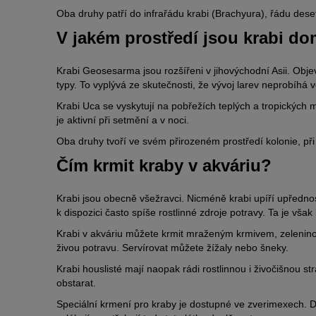
Oba druhy patří do infrařádu krabi (Brachyura), řádu dese
V jakém prostředí jsou krabi d
Krabi Geosesarma jsou rozšířeni v jihovýchodní Asii. Ob
typy. To vyplývá ze skutečnosti, že vývoj larev neprobíhá
Krabi Uca se vyskytují na pobřežích teplých a tropických m
je aktivní při setmění a v noci.
Oba druhy tvoří ve svém přirozeném prostředí kolonie, při 
Čím krmit kraby v akváriu?
Krabi jsou obecně všežravci. Nicméně krabi upíří upřednos
k dispozici často spíše rostlinné zdroje potravy. Ta je vša
Krabi v akváriu můžete krmit mraženým krmivem, zelenino
živou potravu. Servírovat můžete žížaly nebo šneky.
Krabi houslisté mají naopak rádi rostlinnou i živočišnou stra
obstarat.
Speciální krmení pro kraby je dostupné ve zverimexech. Dů