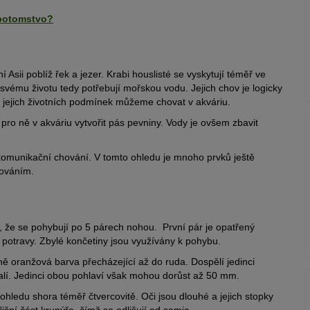
 potomstvo?
 Asii poblíž řek a jezer. Krabi houslisté se vyskytují téměř ve
e svému životu tedy potřebují mořskou vodu. Jejich chov je logicky
ení jejich životních podmínek můžeme chovat v akváriu.
ro ně v akváriu vytvořit pás pevniny. Vody je ovšem zbavit
a komunikační chování. V tomto ohledu je mnoho prvků ještě
rováním.
 že se pohybují po 5 párech nohou. První pár je opatřený
mu potravy. Zbylé končetiny jsou využívány k pohybu.
ně oranžová barva přecházející až do ruda. Dospělí jedinci
í. Jedinci obou pohlaví však mohou dorůst až 50 mm.
ohledu shora téměř čtvercovitě. Oči jsou dlouhé a jejich stopky
išní část krunýře, čímž se odlišují od samic.