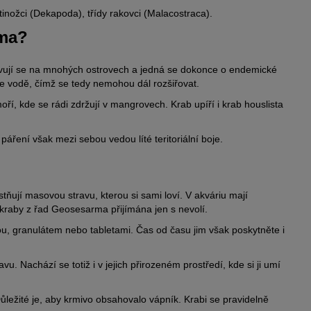
tinožci (Dekapoda), třídy rakovci (Malacostraca).
oma?
jevují se na mnohých ostrovech a jedná se dokonce o endemické
 ve vodě, čímž se tedy nemohou dál rozšiřovat.
oří, kde se rádi zdržují v mangrovech. Krab upíří i krab houslista
páření však mezi sebou vedou líté teritoriální boje.
tňují masovou stravu, kterou si sami loví. V akváriu mají
k kraby z řad Geosesarma přijímána jen s nevolí.
u, granulátem nebo tabletami. Čas od času jim však poskytněte i
vu. Nachází se totiž i v jejich přirozeném prostředí, kde si ji umí
ležité je, aby krmivo obsahovalo vápník. Krabi se pravidelně