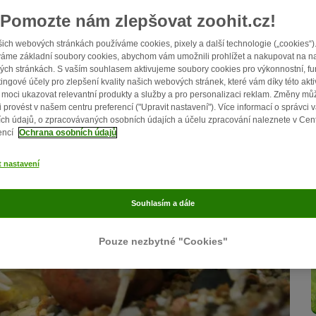
Pomozte nám zlepšovat zoohit.cz!
ich webových stránkách používáme cookies, pixely a další technologie („cookies“)
áme základní soubory cookies, abychom vám umožnili prohlížet a nakupovat na n
ch stránkách. S vaším souhlasem aktivujeme soubory cookies pro výkonnostní, fu
ingové účely pro zlepšení kvality našich webových stránek, které vám díky této akti
moci ukazovat relevantní produkty a služby a pro personalizaci reklam. Změny mů
i provést v našem centru preferencí ("Upravit nastavení"). Více informací o správci 
ch údajů, o zpracovávaných osobních údajích a účelu zpracování naleznete v Cen
encí
Ochrana osobních údajů
t nastavení
Souhlasím a dále
Pouze nezbytné "Cookies"