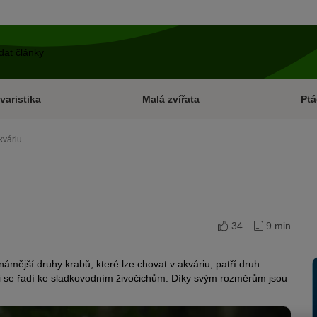
varistika
Malá zvířata
Ptá
kváriu
34
9 min
námější druhy krabů, které lze chovat v akváriu, patří druh
bi se řadí ke sladkovodním živočichům. Díky svým rozměrům jsou