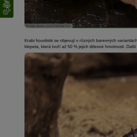
© mgkuijpers / stock.adobe.com
Krabi houslisté se objevují v různých barevných variantá
klepeta, která tvoří až 50 % jejich tělesné hmotnosti. Dal