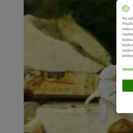
Na naš
Použív
webový
market
budou 
kdykol
osobní
prefer
Upravi