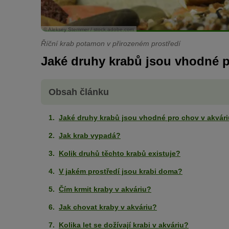
© Aleksey Stemmer / stock.adobe.com
Říční krab potamon v přirozeném prostředí
Jaké druhy krabů jsou vhodné p
Obsah článku
Jaké druhy krabů jsou vhodné pro chov v akvár
Jak krab vypadá?
Kolik druhů těchto krabů existuje?
V jakém prostředí jsou krabi doma?
Čím krmit kraby v akváriu?
Jak chovat kraby v akváriu?
Kolika let se dožívají krabi v akváriu?