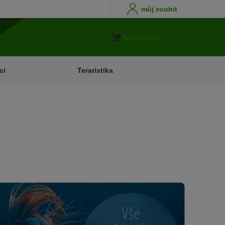
můj zoohit
Do obchodu
ci
Teraristika