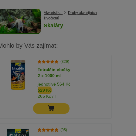
Akvaristika
Druhy akvarijních
živočichů
Skaláry
Mohlo by Vás zajímat:
(329)
TetraMin vločky
2 x 1000 ml
jednotlivě 564 Kč
529 Kč
265 Kč / l
(95)