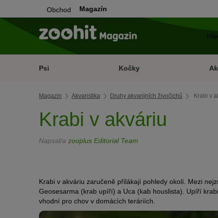
Magazín
Obchod
Psi
Kočky
Ak
Magazin
Akvaristika
Druhy akvarijních živočichů
Krabi v a
Krabi v akváriu
Napsal/a
zooplus Editorial Team
Krabi v akváriu zaručeně přilákají pohledy okolí. Mezi nejz
Geosesarma (krab upíří) a Uca (kab houslista). Upíří kra
vhodní pro chov v domácích teráriích.