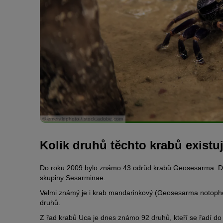
© emeraldphoto / stock.adobe.com
Kolik druhů těchto krabů existu
Do roku 2009 bylo známo 43 odrůd krabů Geosesarma. Dříve
skupiny Sesarminae.
Velmi známý je i krab mandarinkový (Geosesarma notopho
druhů.
Z řad krabů Uca je dnes známo 92 druhů, kteří se řadí do