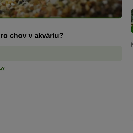
ro chov v akváriu?
iu?