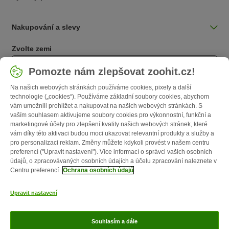
Nakupování a slevy
Zvolte zemi
Česká / CZ
Pomozte nám zlepšovat zoohit.cz!
Na našich webových stránkách používáme cookies, pixely a další
Follow zooplus
technologie („cookies“). Používáme základní soubory cookies, abychom
vám umožnili prohlížet a nakupovat na našich webových stránkách. S
vaším souhlasem aktivujeme soubory cookies pro výkonnostní, funkční a
marketingové účely pro zlepšení kvality našich webových stránek, které
vám díky této aktivaci budou moci ukazovat relevantní produkty a služby a
pro personalizaci reklam. Změny můžete kdykoli provést v našem centru
preferencí ("Upravit nastavení"). Více informací o správci vašich osobních
údajů, o zpracovávaných osobních údajích a účelu zpracování naleznete v
Centru preferencí
Ochrana osobních údajů
O nás
Kariéra
Firemní webové stránky
Impressum
VOP
Upravit nastavení
Formulář na odstoupení od smlouvy
Likvidace baterií
Kontakt
Poštovné a dodací termín
Způsoby platby
Affiliate program
Ochrana
Souhlasím a dále
osobních údajů
Opt-out