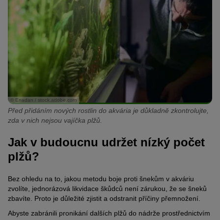
chemické látky. Můžete tak nalákat šneky do nádoby a snadno je
odstranit.
Mimochodem, nasbíraní plži by se neměli vypouštět do volné
přírody – šnečí pohroma hrozí nejen v akváriu, ale i v přírodních
vodách. Šneci, kteří vám spadli do pasti, jsou však výbornou
potravou pro želvy nebo čtverzubcovité ryby.
© Enadan / stock.adobe.com
Před přidáním nových rostlin do akvária je důkladně zkontrolujte,
zda v nich nejsou vajíčka plžů.
Jak v budoucnu udržet nízký počet
plžů?
Bez ohledu na to, jakou metodu boje proti šnekům v akváriu
zvolíte, jednorázová likvidace škůdců není zárukou, že se šneků
zbavíte. Proto je důležité zjistit a odstranit příčiny přemnožení.
Abyste zabránili pronikání dalších plžů do nádrže prostřednictvím