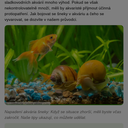
sladkovodních akvárií mnoho výhod. Pokud se však
nekontrolovatelně množí, měli by akvaristé přijmout účinná
protiopatření. Jak bojovat se šneky v akváriu a čeho se
vyvarovat, se dozvíte v našem průvodci.
© madhourse / stock.adobe.com
Napadení akvária šneky: Když se situace zhorší, měli byste včas
zakročit. Naše tipy ukazují, co můžete udělat.