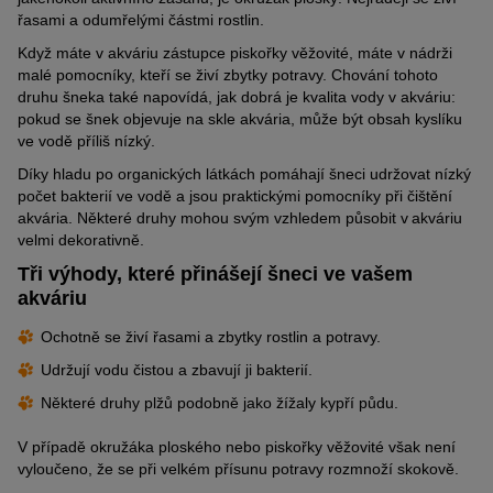
řasami a odumřelými částmi rostlin.
Když máte v akváriu zástupce piskořky věžovit
é
, máte v nádrži
malé pomocníky, kteří se živí zbytky potravy. Chování tohoto
druhu šneka také napovídá, jak dobrá je kvalita vody v akváriu:
pokud se šnek objevuje na skle akvária, může být obsah kyslíku
ve vodě příliš nízký.
Díky hladu po organických látkách pomáhají šneci udržovat nízký
počet bakterií ve vodě a jsou praktickými pomocníky při čištění
akvária. Některé druhy mohou svým vzhledem působit v akváriu
velmi dekorativně.
Tři výhody, které přinášejí šneci ve vašem
akváriu
Ochotně se živí řasami a zbytky rostlin a potravy.
Udržují vodu čistou a zbavují ji bakterií.
Některé druhy plžů podobně jako žížaly kypří půdu.
V případě okružáka ploského nebo piskořky věžovité však není
vyloučeno, že se při velkém přísunu potravy rozmnoží skokově.