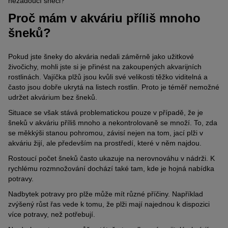
nežádoucí šneci?
Proč mám v akváriu příliš mnoho
šneků?
Pokud jste šneky do akvária nedali záměrně jako užitkov
é
živočichy
, mohli jste si je přinést na zakoupených akvarijních
rostlin
ách
. Vajíčka plžů jsou kvůli své velikosti těžko viditelná a
často jsou dobře ukrytá na listech rostlin. Proto je téměř nemožné
udržet akvárium bez šneků.
Situace se však stává problematickou pouze v případě, že je
šneků v akváriu příliš mnoho a nekontrolovaně se množí. To, zda
se měkkýši stanou pohromou, závisí nejen na tom, jací plži v
akváriu žijí, ale především na prostředí, které v něm najdou.
Rostoucí počet šneků často ukazuje na nerovnováhu v nádrži. K
rychlému rozmnožování dochází také tam, kde je hojná nabídka
potravy.
Nadbytek potravy pro plže může mít různé příčiny. Například
zvýšený růst řas vede k tomu
, že plži mají najednou k dispozici
více potravy, než potřebují.