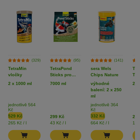
(329)
(95)
(141)
TetraMin
TetraPond
sera Wels
Tet
vločky
Sticks pro
Chips Nature
Tab
jezírkové ryby
2 x 1000 ml
7000 ml
výhodné
275
balení: 2 x 250
ml
jednotlivě 564
jednotlivě 364
Kč
Kč
529 Kč
332 Kč
299 Kč
255
265 Kč / l
43 Kč / l
664 Kč / l
1 K