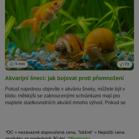
5 min
73
Akvarijní šneci: jak bojovat proti přemnožení
Pokud najednou objevíte v akváriu šneky, můžete být v
klidu: m
ěkkýši se z
akroucenými schránkami mají pro
majitele sladkovodních akvárií mnoho výhod. Pokud se
však nekontrolovatelně množí, měli by akvaristé přijmout
účinná protiopatření. Jak bojovat se šneky v akváriu a
čeho se vyvarovat, se dozvíte v našem průvodci.
*DC = nezávazně doporučená cena, "běžně" = Nejnižší cena
produktu za posledních 30 dní.
**Podmínky.