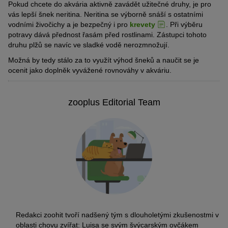
Pokud chcete do akvária aktivně zavádět užitečné druhy, je pro
v
ás lepší šnek
neritina. Neritina se výborně snáší s ostatními
vodními živočichy a je bezpečn
ý
i pro
krevety
. Při výběru
potravy dáv
á
přednost řasám před rostlinami. Zástupci tohoto
druhu plžů se navíc ve sladké vodě nerozmnožují.
Možná by tedy stálo za to využít výhod šneků a naučit se je
ocenit jako doplněk vyvážené rovnováhy v akváriu.
zooplus Editorial Team
Redakci zoohit tvoří nadšený tým s dlouholetými zkušenostmi v
oblasti chovu zvířat: Luisa se svým švýcarským ovčákem