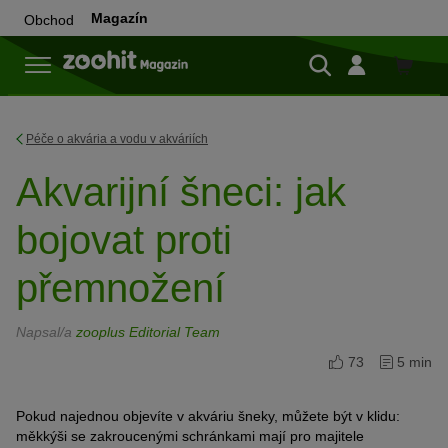
Magazín
Obchod
Do
obchod
Péče o akvária a vodu v akváriích
Akvarijní šneci: jak
bojovat proti
přemnožení
Napsal/a
zooplus Editorial Team
73
5 min
Pokud najednou objevíte v akváriu šneky, můžete být v klidu:
m
ěkkýši se z
akroucenými schránkami mají pro majitele