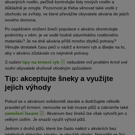
akvarijních rostlin, pečlivě kontrolujte listy nových rostlin a
důkladně je omyjte. Pozornost je třeba věnovat také vodě z
obchodu se zvířaty, ve které převážíte obyvatele akvária do jejich
nového domova.
Po
úspěšném snížení šnečí populace v akváriu
zkontrolujte
podmínky v něm: je ve vodě hodně odumřelého rostlinného
materiálu? Je na dně akvária příliš mnoho zbytků potravy?
Věnujte dostatek času péči o nádrž a krmení ryb a dbejte na to,
aby v akváriu zůstávalo co nejméně potravy.
S našimi
tipy na krmení ryb
nebudete mít problém krmit své
vodní obyvatele druhově vhodným způsobem.
Tip: akceptujte šneky a využijte
jejich výhody
Pokud se o akvárium svědomitě staráte a dodržujete několik
pravidel při krmení, nemusíte se bát invaze plžů a zabráníte také
zamoření řasami
. Akvárium bez
šneků
lze však vytvořit jen s
velkým úsilím. Je snazší využít výhod plžů.
Jedním z druhů plžů, které lze často nalézt v akváriích bez
jakéhokoli aktivního zásahu, je
okružák ploský
. Nejraději se živí