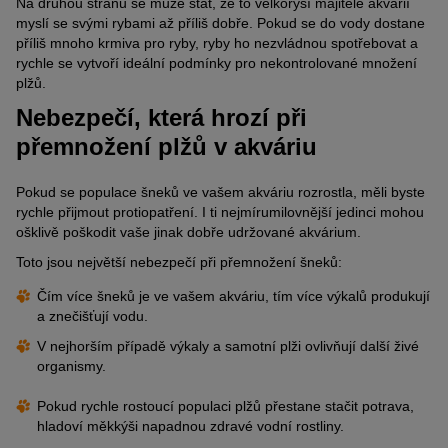
Na druhou stranu se může stát, že to velkorysí majitelé akvárií
myslí se svými rybami až příliš dobře. Pokud se do vody dostane
příliš mnoho krmiva pro ryby, ryby ho nezvládnou spotřebovat a
rychle se vytvoří ideální podmínky pro nekontrolované množení
plžů.
Nebezpečí, která hrozí při
přemnožení plžů v akváriu
Pokud se populace šneků ve vašem akváriu rozrostla, měli byste
rychle přijmout protiopatření. I ti nejmírumilovnější jedinci mohou
ošklivě poškodit vaše jinak dobře udržované akvárium.
Toto jsou největší nebezpečí při přemnožení šneků:
Čím více šneků
je ve vašem akváriu, tím více výkalů produkují
a znečišťuj
í
vodu.
V nejhorším případě výkaly a samotní plži ovlivňují další živé
organismy.
Pokud rychle rostoucí populaci plžů přestane stačit potrava,
hladoví měkkýši napadnou zdravé vodní rostliny.