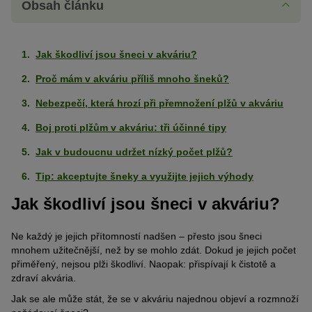
Obsah článku
Jak škodliví jsou šneci v akváriu?
Proč mám v akváriu příliš mnoho šneků?
Nebezpečí, která hrozí při přemnožení plžů v akváriu
Boj proti plžům v akváriu: tři účinné tipy
Jak v budoucnu udržet nízký počet plžů?
Tip: akceptujte šneky a využijte jejich výhody
Jak škodliví jsou šneci v akváriu?
Ne každý je jejich přítomností nadšen – přesto jsou šneci
mnohem užitečnější, než by se mohlo zdát. Dokud je jejich počet
přiměřený, nejsou plži škodliví. Naopak: přispívají k čistotě a
zdraví akvária.
Jak se ale může stát, že se v akváriu najednou objeví a rozmnoží