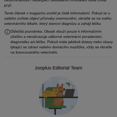
nevyrovnanosti i nebezpečí neustálého mrouskání bude zcela
pryč.
Tento článek v magazínu zoohit je čistě informativní. Pokud se u
vašeho zvířete objeví příznaky onemocnění, obraťte se na svého
veterinárního lékaře, který stanoví diagnózu a zahájí léčbu.
Důležitá poznámka: Obsah slouží pouze k informačním
účelům a nenahrazuje odborné veterinární poradenství,
diagnostiku ani léčbu. Pokud máte jakékoli dotazy nebo obavy
týkající se zdraví vašeho domácího mazlíčka, vždy se obraťte
na licencovaného veterináře.
zooplus Editorial Team