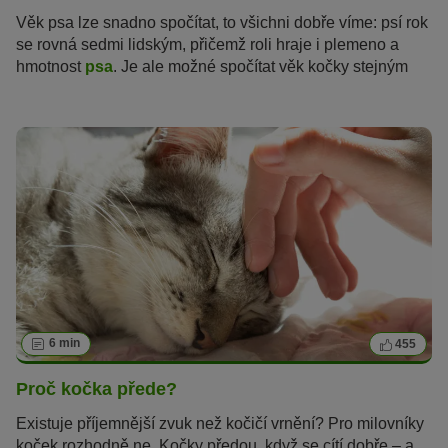
Věk psa lze snadno spočítat, to všichni dobře víme: psí rok
se rovná sedmi lidským, přičemž roli hraje i plemeno a
hmotnost
psa
. Je ale možné spočítat věk kočky stejným
způsobem? Jak staré vlastně
kočky
jsou a v jakém věku
jsou kočky považovány za seniory?
6 min
455
Proč kočka přede?
Existuje příjemnější zvuk než kočičí vrnění? Pro milovníky
koček rozhodně ne. Kočky předou, když se cítí dobře – a