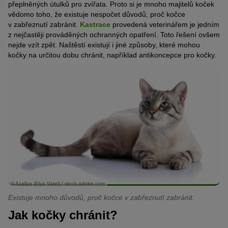
přeplněných útulků pro zvířata. Proto si je mnoho majitelů koček
vědomo toho, že existuje nespočet důvodů, proč kočce
v zabřeznutí zabránit.
Kastrace
provedená veterinářem je jedním
z nejčastěji prováděných ochranných opatření. Toto řešení ovšem
nejde vzít zpět. Naštěstí existují i jiné způsoby, které mohou
kočky na určitou dobu chránit, například antikoncepce pro kočky.
© Azaliya (Elya Vatel) / stock.adobe.com
Existuje mnoho důvodů, proč kočce v zabřeznutí zabránit.
Jak kočky chránit?