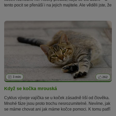
tento pocit se přenáší i na jejich majitele. Ale věděli jste, že
kočky vrní i pokud se zraní nebo jsou ve stresu? Proč to
kočky dělají a jak vydávají tyto zvuky, se dočtete v tomto
článku.
3 min
262
Když se kočka mrouská
Cyklus vývoje vajíčka se u koček zásadně liší od člověka.
Mnohé fáze jsou proto trochu nesrozumitelné. Nevíme, jak
se máme chovat ani jak máme kočce pomoci. K tomu patří
i doba připravenosti na oplodnění, tedy mrouskání. Když