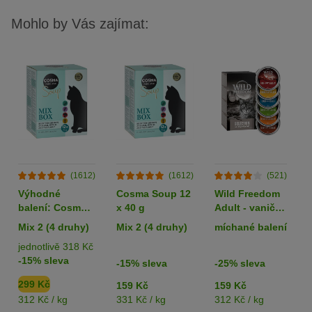
Mohlo by Vás zajímat:
(1612)
(1612)
(521)
Výhodné
Cosma Soup 12
Wild Freedom
balení: Cosma
x 40 g
Adult - vaničky
Soup 24 x 40 g
6 x 85 g
Mix 2 (4 druhy)
Mix 2 (4 druhy)
míchané balení
jednotlivě 318 Kč
-15% sleva
-15% sleva
-25% sleva
299 Kč
159 Kč
159 Kč
312 Kč / kg
331 Kč / kg
312 Kč / kg