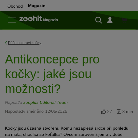
Magazín
Obchod
Do
obchod
Péče o zdraví kočky
Antikoncepce pro
kočky: jaké jsou
možnosti?
Napsal/a
zooplus Editorial Team
Naposledy změněno 12/05/2025
27
3 min
Kočky jsou úžasná stvoření. Komu nezaplesá srdce při pohledu
na malá, choulící se koťátka? Ovšem zároveň žijeme v době