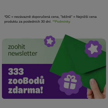
se kočka mrouská, můžete si všimnout různých typických
rysů v jejím chování.
*DC = nezávazně doporučená cena, "běžně" = Nejnižší cena
produktu za posledních 30 dní.
**Podmínky.