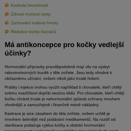
Kontrola hmontnosti
Zdravé močové cesty
Zachování svalové hmoty
Redukce tvorby bezoárů
Má antikoncepce pro kočky vedlejší
účinky?
Hormonální přípravky pravděpodobně mají vliv na výskyt
rakovinotvorných buněk v těle zvířete. Jsou tedy vhodné k
občasnému užívání, ovšem nikoli jako trvalé řešení.
Prášky i injekce mohou využít například ti chovatelé, kteří chtějí
svému mazlíčkovi dopřát sezónu klidu. Pro chovatele, kteří chtějí
kočku chránit trvale je nehormonální způsob ochrany mnohem
vhodnější a samozřejmě i finančně méně nákladný.
Kastrace je sice zásahem do těla zvířete, ovšem určitě je
mnohem šetrnější než podávání medikamentů. Na rozdíl od
sterilizace potlačuje cyklus kočky a období hormonální