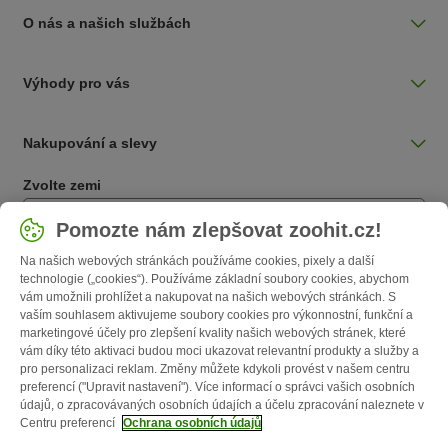
O nás a našich službách
Výhody pro vás
Nakupování a slevy
Zvolte zemi
Česká / CZ
Pomozte nám zlepšovat zoohit.cz!
Na našich webových stránkách používáme cookies, pixely a další
Follow zooplus
technologie („cookies“). Používáme základní soubory cookies, abychom
vám umožnili prohlížet a nakupovat na našich webových stránkách. S
vaším souhlasem aktivujeme soubory cookies pro výkonnostní, funkční a
marketingové účely pro zlepšení kvality našich webových stránek, které
vám díky této aktivaci budou moci ukazovat relevantní produkty a služby a
pro personalizaci reklam. Změny můžete kdykoli provést v našem centru
preferencí ("Upravit nastavení"). Více informací o správci vašich osobních
údajů, o zpracovávaných osobních údajích a účelu zpracování naleznete v
Centru preferencí
Ochrana osobních údajů