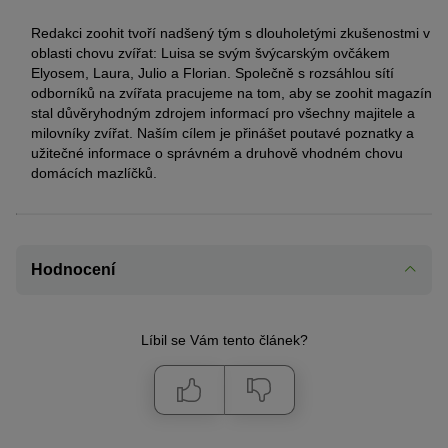
Redakci zoohit tvoří nadšený tým s dlouholetými zkušenostmi v
oblasti chovu zvířat: Luisa se svým švýcarským ovčákem
Elyosem, Laura, Julio a Florian. Společně s rozsáhlou sítí
odborníků na zvířata pracujeme na tom, aby se zoohit magazín
stal důvěryhodným zdrojem informací pro všechny majitele a
milovníky zvířat. Naším cílem je přinášet poutavé poznatky a
užitečné informace o správném a druhově vhodném chovu
domácích mazlíčků.
Hodnocení
Líbil se Vám tento článek?