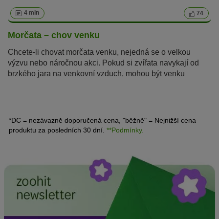
4 min
74
Morčata – chov venku
Chcete-li chovat morčata venku, nejedná se o velkou
výzvu nebo náročnou akci. Pokud si zvířata navykají od
brzkého jara na venkovní vzduch, mohou být venku
chována dokonce i přes zimu. Předpokladem pro takový
chov je samozřejmě vhodný domeček, ve kterém by se
mohlo morčátko ukrýt.
*DC = nezávazně doporučená cena, "běžně" = Nejnižší cena
produktu za posledních 30 dní.
**Podmínky.