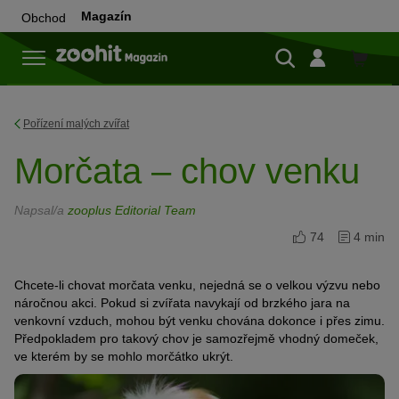
Magazín
Obchod
Do
obchod
Pořízení malých zvířat
Morčata – chov venku
Napsal/a
zooplus Editorial Team
74
4 min
Chcete-li chovat morčata venku, nejedná se o velkou výzvu nebo
náročnou akci. Pokud si zvířata navykají od brzkého jara na
venkovní vzduch, mohou být venku chována dokonce i přes zimu.
Předpokladem pro takový chov je samozřejmě vhodný domeček,
ve kterém by se mohlo morčátko ukrýt.