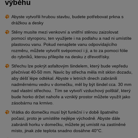
výběhu
Abyste vytvořili hrubou stavbu, budete potřebovat prkna s
drážkou a desky
Stěny musíte mezi venkovní a vnitřní stěnou zaizolovat
pomocí styroporu, ten využijete i na podlahu a nad ni umístíte
plastovou vanu. Pokud nenajdete vanu odpovídajícího
rozměru, můžete vytvořit svépomocí i ji, a to za pomoci fólie
do rybníků, kterou přilepíte na desku z dřevotřísky.
Střechu lze pokrýt asfaltovým šindelem, který bude vepředu
přečnívat 40-50 mm. Navíc by střecha měla mít sklon dozadu,
aby déšť lépe odtékal. Abyste v letních dnech zabránili
nadměrnému vedru v domečku, měl by být šindel cca. 30 mm
nad vlastní střechou. Tím se vytvoří vzduchový polštář, který
bude horko držet nahoře a vzniklý prostor můžete využít jako
zásobárnu na krmivo.
Vrátka do domečku musí být funkční i v době špatného
počasí, proto je umístěte nejlépe východně. Abyste dále
zabránili horku v domečku, můžete jej umístit na zastíněné
místo, jinak zde teplota snadno dosáhne 40°C.