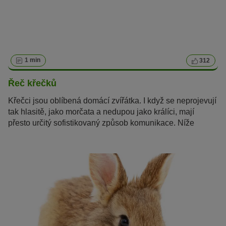
1 min
312
Řeč křečků
Křečci jsou oblíbená domácí zvířátka. I když se neprojevují
tak hlasitě, jako morčata a nedupou jako králíci, mají
přesto určitý sofistikovaný způsob komunikace. Níže
naleznete několik pomůcek, jak řeči křečků porozumět.