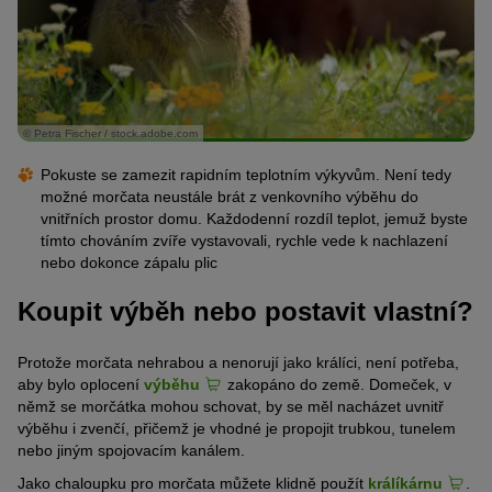
© Petra Fischer / stock.adobe.com
Pokuste se zamezit rapidním teplotním výkyvům. Není tedy
možné morčata neustále brát z venkovního výběhu do
vnitřních prostor domu. Každodenní rozdíl teplot, jemuž byste
tímto chováním zvíře vystavovali, rychle vede k nachlazení
nebo dokonce zápalu plic
Koupit výběh nebo postavit vlastní?
Protože morčata nehrabou a nenorují jako králíci, není potřeba,
aby bylo oplocení
výběhu
zakopáno do země. Domeček, v
němž se morčátka mohou schovat, by se měl nacházet uvnitř
výběhu i zvenčí, přičemž je vhodné je propojit trubkou, tunelem
nebo jiným spojovacím kanálem.
Jako chaloupku pro morčata můžete klidně použít
králíkárnu
.