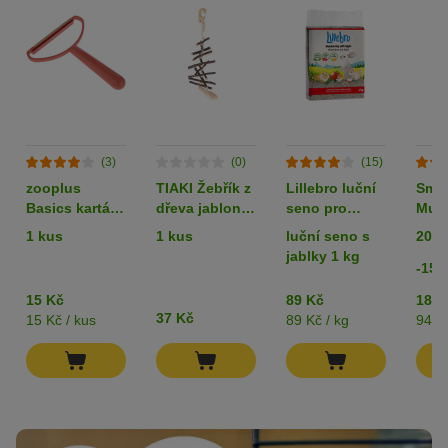
(3)
(0)
(15)
zooplus
TIAKI Žebřík z
Lillebro luční
Smil
Basics kartáč
dřeva jabloně
seno pro
Mult
na
na okusování
hlodavce a
past
1 kus
1 kus
luční seno s
200 
odstraňování
králíky
jablky 1 kg
chlupů pro
-15%
domácí
15 Kč
89 Kč
189 
mazlíčky
37 Kč
15 Kč / kus
89 Kč / kg
945 