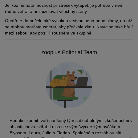
Jelikož nemáte možnost přístřešek vytápět, je potřeba v něm
řádně větrat a nezaizolovat všechny stěny.
Opatřete domeček také vysokou vrstvou sena nebo slámy, do níž
se mohou morčata zavrtat, aby přečkala zimu. Navíc se také hřejí
mezi sebou, aby posílili souznění ve skupině.
zooplus Editorial Team
Redakci zoohit tvoří nadšený tým s dlouholetými zkušenostmi v
oblasti chovu zvířat: Luisa se svým švýcarským ovčákem
Elyosem, Laura, Julio a Florian. Společně s rozsáhlou sítí