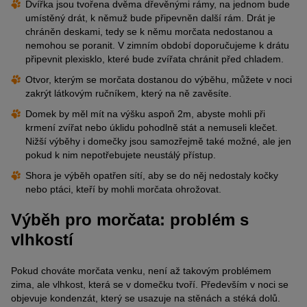
Dvířka jsou tvořena dvěma dřevěnými rámy, na jednom bude
umístěný drát, k němuž bude připevněn další rám. Drát je
chráněn deskami, tedy se k němu morčata nedostanou a
nemohou se poranit. V zimním období doporučujeme k drátu
připevnit plexisklo, které bude zvířata chránit před chladem.
Otvor, kterým se morčata dostanou do výběhu, můžete v noci
zakrýt látkovým ručníkem, který na ně zavěsíte.
Domek by měl mít na výšku aspoň 2m, abyste mohli při
krmení zvířat nebo úklidu pohodlně stát a nemuseli klečet.
Nižší výběhy i domečky jsou samozřejmě také možné, ale jen
pokud k nim nepotřebujete neustálý přístup.
Shora je výběh opatřen sítí, aby se do něj nedostaly kočky
nebo ptáci, kteří by mohli morčata ohrožovat.
Výběh pro morčata: problém s
vlhkostí
Pokud chováte morčata venku, není až takovým problémem
zima, ale vlhkost, která se v domečku tvoří. Především v noci se
objevuje kondenzát, který se usazuje na stěnách a stéká dolů.