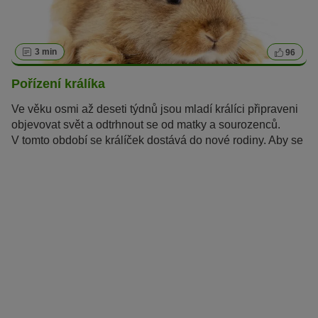
3 min
96
Pořízení králíka
Ve věku osmi až deseti týdnů jsou mladí králíci připraveni
objevovat svět a odtrhnout se od matky a sourozenců.
V tomto období se králíček dostává do nové rodiny. Aby se
do nové rodiny začlenil bez problémů, je třeba dbát na
několik věcí!