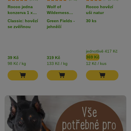
Rocco jedna
Wolf of
Rocco hovězí
L
konzerva 1 x
Wilderness
uši natur
k
400 g
Adult 6 x 400 g
80
Classic: hovězí
Green Fields -
30 ks
k
- single protein
z
se zvěřinou
jehněčí
jednotlivě 417 Kč
b
369 Kč
3
39 Kč
319 Kč
98 Kč / kg
133 Kč / kg
12 Kč / kus
82