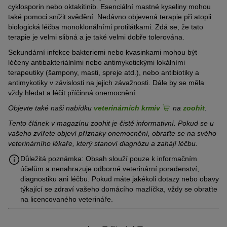
cyklosporin nebo oktakitinib. Esenciální mastné kyseliny mohou
také pomoci snížit svědění. Nedávno objevená terapie při atopii:
biologická léčba monoklonálními protilátkami. Zdá se, že tato
terapie je velmi slibná a je také velmi dobře tolerována.
Sekundární infekce bakteriemi nebo kvasinkami mohou být
léčeny antibakteriálními nebo antimykotickými lokálními
terapeutiky (šampony, masti, spreje atd.), nebo antibiotiky a
antimykotiky v závislosti na jejich závažnosti. Dále by se měla
vždy hledat a léčit příčinná onemocnění.
Objevte také naši nabídku
veterinárních krmiv
na
zoohit
.
Tento článek v magazínu zoohit je čistě informativní. Pokud se u
vašeho zvířete objeví příznaky onemocnění, obraťte se na svého
veterinárního lékaře, který stanoví diagnózu a zahájí léčbu.
Důležitá poznámka: Obsah slouží pouze k informačním
účelům a nenahrazuje odborné veterinární poradenství,
diagnostiku ani léčbu. Pokud máte jakékoli dotazy nebo obavy
týkající se zdraví vašeho domácího mazlíčka, vždy se obraťte
na licencovaného veterináře.