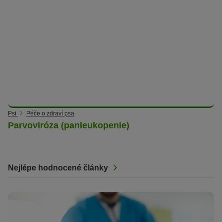
Psi
Péče o zdraví psa
Parvoviróza (panleukopenie)
Nejlépe hodnocené články