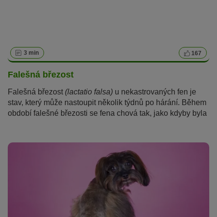
3 min
167
Falešná březost
Falešná březost
(lactatio falsa)
u nekastrovaných fen je
stav, který může nastoupit několik týdnů po hárání. Během
období falešné březosti se fena chová tak, jako kdyby byla
březí nebo měla štěňata, ačkoliv nakrytá nebyla.