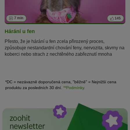
7 min
145
Hárání u fen
Přesto, že je hárání u fen zcela přirozený proces,
způsobuje nestandardní chování feny, nervozita, skvrny na
koberci nebo strach z nechtěného zabřeznutí mnoha
chovatelům starosti. Co byste měli vědět o „hárání“ a jak
toto období překonat bez stresu, se dozvíte na
následujících řádcích.
*DC = nezávazně doporučená cena, "běžně" = Nejnižší cena
produktu za posledních 30 dní.
**Podmínky.