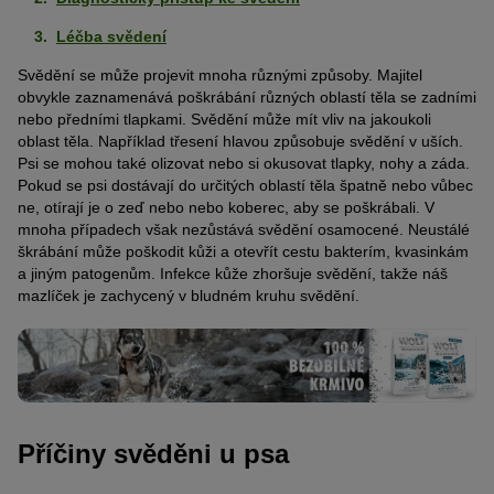
Léčba svědení
Svědění se může projevit mnoha různými způsoby. Majitel
obvykle zaznamenává poškrábání různých oblastí těla se zadními
nebo předními tlapkami. Svědění může mít vliv na jakoukoli
oblast těla. Například třesení hlavou způsobuje svědění v uších.
Psi se mohou také olizovat nebo si okusovat tlapky, nohy a záda.
Pokud se psi dostávají do určitých oblastí těla špatně nebo vůbec
ne, otírají je o zeď nebo nebo koberec, aby se poškrábali. V
mnoha případech však nezůstává svědění osamocené. Neustálé
škrábání může poškodit kůži a otevřít cestu bakterím, kvasinkám
a jiným patogenům. Infekce kůže zhoršuje svědění, takže náš
mazlíček je zachycený v bludném kruhu svědění.
Příčiny svěděni u psa