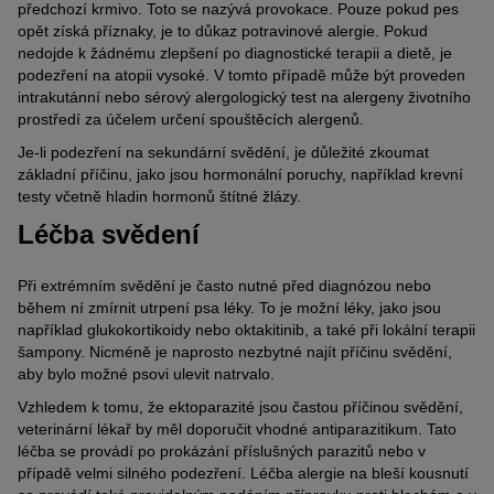
předchozí krmivo. Toto se nazývá provokace. Pouze pokud pes
opět získá příznaky, je to důkaz potravinové alergie. Pokud
nedojde k žádnému zlepšení po diagnostické terapii a dietě, je
podezření na atopii vysoké. V tomto případě může být proveden
intrakutánní nebo sérový alergologický test na alergeny životního
prostředí za účelem určení spouštěcích alergenů.
Je-li podezření na sekundární svědění, je důležité zkoumat
základní příčinu, jako jsou hormonální poruchy, například krevní
testy včetně hladin hormonů štítné žlázy.
Léčba svědení
Při extrémním svědění je často nutné před diagnózou nebo
během ní zmírnit utrpení psa léky. To je možní léky, jako jsou
například glukokortikoidy nebo oktakitinib, a také při lokální terapii
šampony. Nicméně je naprosto nezbytné najít příčinu svědění,
aby bylo možné psovi ulevit natrvalo.
Vzhledem k tomu, že ektoparazité jsou častou příčinou svědění,
veterinární lékař by měl doporučit vhodné antiparazitikum. Tato
léčba se provádí po prokázání příslušných parazitů nebo v
případě velmi silného podezření. Léčba alergie na bleší kousnutí