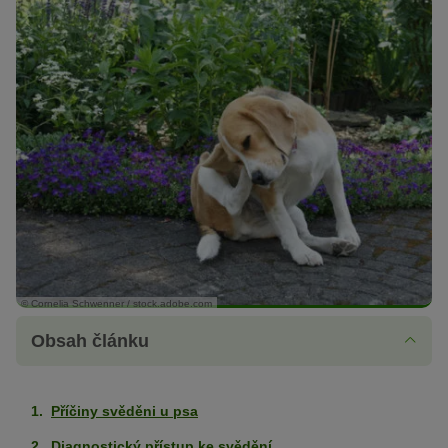
© Cornelia Schwenner / stock.adobe.com
Obsah článku
Příčiny svěděni u psa
Diagnostický přístup ke svědění