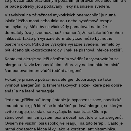
se provádí také pravidelným podáním přípravku proti blechám a v
případě potřeby jsou podávány i léky na snížení svědění.
V závislosti na závažnosti mykotických onemocnění je nutná
lokální léčba mastí nebo tinkturou nebo systémová terapie
antimykotiky. Mělo by se však vždy pamatovat na to, že
dermatofytóza je zoonóza, což znamená, že se také lidé mohou
infikovat. Takže při výrazné dermatofytóze může být nutné i
ošetření okolí. Pokud se vyskytne výrazné svědění, nemělo by
být léčeno glukokortikosteroidy, jinak se plísňová infekce rozšíří.
Kontaktní alergie se léčí ošetřením svědění a vyvarováním se
alergenu. Navíc lze speciálními přípravky na kontaktním místě
šamponováním provádět ředění alergenů.
Pokud je příčinou potravinová alergie, doporučuje se také
vyhnout alergenům, tj. krmení takových složek, které pes dobře
snáší a na které nereaguje.
Jedinou „příčinnou” terapií atopie je hyposenzitizace, specifická
imunoterapie, při které se konkrétně podává alergen, se kterým
zvíře reaguje, se stále se zvyšujíc koncentrací. Cílem je
stimulovat imunitní systém psa a dosáhnout tolerance alergenů.
Ovšem ne všichni psi uspokojivě reagují na tuto terapii. Často je
nutná dodatečná léčba léky, jako je kortizon, antihistaminika,