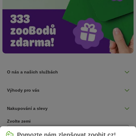
O nás a našich službách
Výhody pro vás
Nakupování a slevy
Zvolte zemi
Česká / CZ
Pomozte nám zlepšovat zoohit.cz!