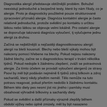
Diagnostika alergií představuje obtížnější problém. Bohužel
neexistují jednoduché a bezpečné testy, které by nám říkaly, co je
alergie. Proto je diagnosticky použitelné pouze strukturované
zpracování příznaků alergie. Diagnóza kontaktní alergie je často
relativně jednoduchá, protože svědění po kontaktu s určitou
látkou nebo látkou se objevuje velmi lokálně. Pro ostatní alergie
se doporučuje takzvaná diagnóza vyloučení, tj vylučujeme jednu
alergii za druhou.
Začíná se nejběžnější a nejčastěji diagnostikovanou alergií:
alergií na bleší kousnutí. Blechy nebo bleší výkaly mohou být
nalezeny pomocí hřebene na blechy. Pokud nejsou nalezeny
žádné blechy, začne se s diagnostickou terapií v trvání několika
týdnů. Pokud nedojde k žádnému zlepšení, zváží se potravinová
alergie. Za tímto účelem se provádí vyloučení alergenů ze stravy.
Psovi by měl být podáván nejméně 6 týdnů zdroj bílkovin a zdroj
sacharidů, který nikdy předtím neměl. Tělo nemůže na tuto
potravu reagovat, pokud přertím nedošlo k žádnému kontaktu.
Během této diety pes nesmí jíst nic jiného i pamlsky musí
obsahovat výhradně bílkoviny a sacharidy diety.
Pokud se svědění a další příznaky výrazně zlepšily během
období výživy nebo úplně zmizely, měl by být nasazeno