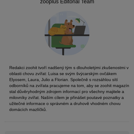
zooplus Editorial Team
Redakci zoohit tvoří nadšený tým s dlouholetými zkušenostmi v
oblasti chovu zvířat: Luisa se svým švýcarským ovčákem
Elyosem, Laura, Julio a Florian. Společně s rozsáhlou sítí
odborníků na zvířata pracujeme na tom, aby se zoohit magazín
stal důvěryhodným zdrojem informací pro všechny majitele a
milovníky zvířat. Naším cílem je přinášet poutavé poznatky a
užitečné informace o správném a druhově vhodném chovu
domácích mazlíčků.