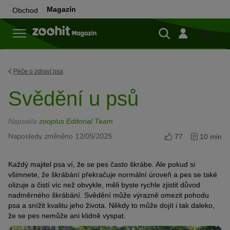
Magazín
Obchod
Do
obchod
Péče o zdraví psa
Svědění u psů
Napsal/a
zooplus Editorial Team
Naposledy změněno 12/05/2025
77
10 min
Každý majitel psa ví, že se pes často škrábe. Ale pokud si
všimnete, že škrábání překračuje normální úroveň a pes se také
olizuje a čistí víc než obvykle, měli byste rychle zjistit důvod
nadměrného škrábání. Svědění může výrazně omezit pohodu
psa a snížit kvalitu jeho života. Někdy to může dojít i tak daleko,
že se pes nemůže ani klidně vyspat.