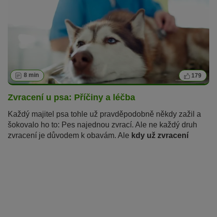
8 min
179
Zvracení u psa: Příčiny a léčba
Každý majitel psa tohle už pravděpodobně někdy zažil a
šokovalo ho to: Pes najednou zvrací. Ale ne každý druh
zvracení je důvodem k obavám. Ale
kdy už zvracení
u psů
není neškodné
? Co to znamená, když můj pes
zvrací
žluté, krvavé, hlenové nebo pěnivé
zvratky?
A jak mohu svému čtyřnohému příteli pomoci?
Přečtěte si vše, co potřebujete vědět o příčinách,
léčbě,
první pomoci a domácích lécích,
v následujícím
článku.