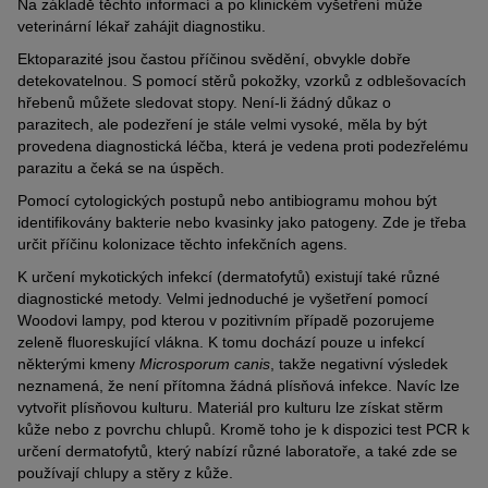
Na základě těchto informací a po klinickém vyšetření může
veterinární lékař zahájit diagnostiku.
Ektoparazité jsou častou příčinou svědění, obvykle dobře
detekovatelnou. S pomocí stěrů pokožky, vzorků z odblešovacích
hřebenů můžete sledovat stopy. Není-li žádný důkaz o
parazitech, ale podezření je stále velmi vysoké, měla by být
provedena diagnostická léčba, která je vedena proti podezřelému
parazitu a čeká se na úspěch.
Pomocí cytologických postupů nebo antibiogramu mohou být
identifikovány bakterie nebo kvasinky jako patogeny. Zde je třeba
určit příčinu kolonizace těchto infekčních agens.
K určení mykotických infekcí (dermatofytů) existují také různé
diagnostické metody. Velmi jednoduché je vyšetření pomocí
Woodovi lampy, pod kterou v pozitivním případě pozorujeme
zeleně fluoreskující vlákna. K tomu dochází pouze u infekcí
některými kmeny
Microsporum canis
, takže negativní výsledek
neznamená, že není přítomna žádná plísňová infekce. Navíc lze
vytvořit plísňovou kulturu. Materiál pro kulturu lze získat stěrm
kůže nebo z povrchu chlupů. Kromě toho je k dispozici test PCR k
určení dermatofytů, který nabízí různé laboratoře, a také zde se
používají chlupy a stěry z kůže.