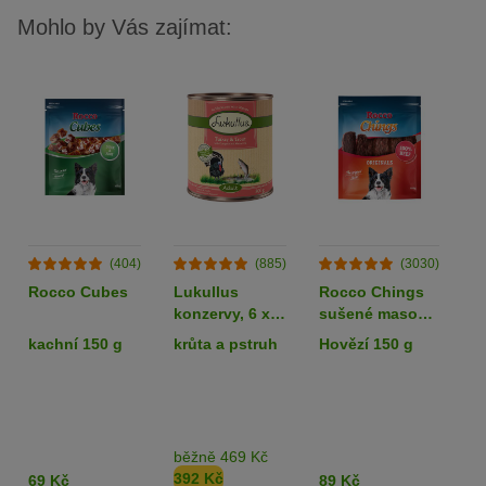
Mohlo by Vás zajímat:
(404)
(885)
(3030)
Rocco Cubes
Lukullus
Rocco Chings
B
konzervy, 6 x
sušené maso
v
800 g - 5 + 1
pro psy
R
kachní 150 g
krůta a pstruh
Hovězí 150 g
k
zdarma!
k
g
je
běžně 469 Kč
K
392 Kč
1
69 Kč
89 Kč