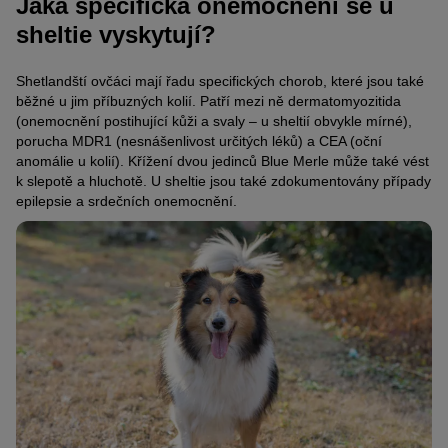
Jaká specifická onemocnění se u
sheltie vyskytují?
Shetlandští ovčáci mají řadu specifických chorob, které jsou také
běžné u jim příbuzných kolií. Patří mezi ně dermatomyozitida
(onemocnění postihující kůži a svaly – u sheltií obvykle mírné),
porucha MDR1 (nesnášenlivost určitých léků) a CEA (oční
anomálie u kolií). Křížení dvou jedinců Blue Merle může také vést
k slepotě a hluchotě. U sheltie jsou také zdokumentovány případy
epilepsie a srdečních onemocnění.