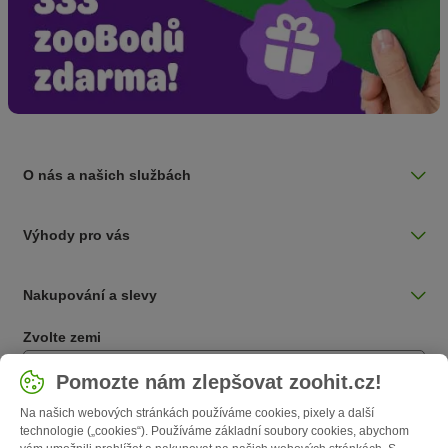
O nás a našich službách
Výhody pro vás
Nakupování a slevy
Zvolte zemi
Česká / CZ
Pomozte nám zlepšovat zoohit.cz!
Na našich webových stránkách používáme cookies, pixely a další
Follow zooplus
technologie („cookies“). Používáme základní soubory cookies, abychom