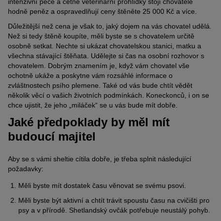
intenzivní péče a četné veterinární prohlídky stojí chovatele
hodně peněz a ospravedlňují ceny štěněte 25 000 Kč a více.
Důležitější než cena je však to, jaký dojem na vás chovatel udělá.
Než si tedy štěně koupíte, měli byste se s chovatelem určitě
osobně setkat. Nechte si ukázat chovatelskou stanici, matku a
všechna stávající štěňata. Udělejte si čas na osobní rozhovor s
chovatelem. Dobrým znamením je, když vám chovatel vše
ochotně ukáže a poskytne vám rozsáhlé informace o
zvláštnostech psího plemene. Také od vás bude chtít vědět
několik věcí o vašich životních podmínkách. Koneckonců, i on se
chce ujistit, že jeho „miláček“ se u vás bude mít dobře.
Jaké předpoklady by měl mít
budoucí majitel
Aby se s vámi sheltie cítila dobře, je třeba splnit následující
požadavky:
Měli byste mít dostatek času věnovat se svému psovi.
Měli byste být aktivní a chtít trávit spoustu času na cvičišti pro
psy a v přírodě. Shetlandský ovčák potřebuje neustálý pohyb.