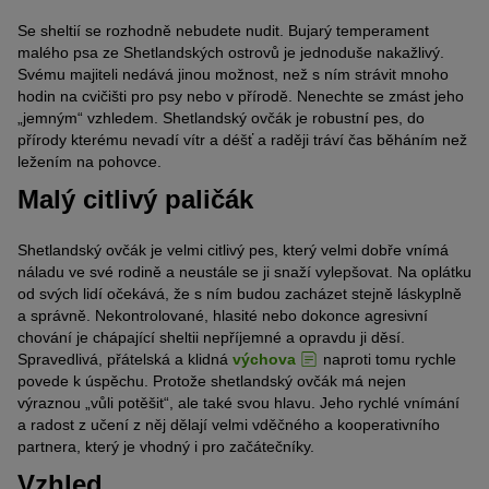
Se sheltií se rozhodně nebudete nudit. Bujarý temperament
malého psa ze Shetlandských ostrovů je jednoduše nakažlivý.
Svému majiteli nedává jinou možnost, než s ním strávit mnoho
hodin na cvičišti pro psy nebo v přírodě. Nenechte se zmást jeho
„jemným“ vzhledem. Shetlandský ovčák je robustní pes, do
přírody kterému nevadí vítr a déšť a raději tráví čas běháním než
ležením na pohovce.
Malý citlivý paličák
Shetlandský ovčák je velmi citlivý pes, který velmi dobře vnímá
náladu ve své rodině a neustále se ji snaží vylepšovat. Na oplátku
od svých lidí očekává, že s ním budou zacházet stejně láskyplně
a správně. Nekontrolované, hlasité nebo dokonce agresivní
chování je chápající sheltii nepříjemné a opravdu ji děsí.
Spravedlivá, přátelská a klidná
výchova
naproti tomu rychle
povede k úspěchu. Protože shetlandský ovčák má nejen
výraznou „vůli potěšit“, ale také svou hlavu. Jeho rychlé vnímání
a radost z učení z něj dělají velmi vděčného a kooperativního
partnera, který je vhodný i pro začátečníky.
Vzhled