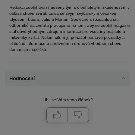
Redakci zoohit tvoří nadšený tým s dlouholetými zkušenostmi v
oblasti chovu zvířat: Luisa se svým švýcarským ovčákem
Elyosem, Laura, Julio a Florian. Společně s rozsáhlou sítí
odborníků na zvířata pracujeme na tom, aby se zoohit magazín
stal důvěryhodným zdrojem informací pro všechny majitele a
milovníky zvířat. Naším cílem je přinášet poutavé poznatky a
užitečné informace o správném a druhově vhodném chovu
domácích mazlíčků.
Hodnocení
Líbil se Vám tento článek?