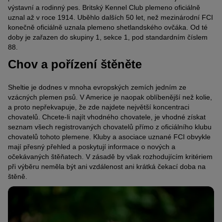
výstavní a rodinný pes. Britský Kennel Club plemeno oficiálně
uznal až v roce 1914. Uběhlo dalších 50 let, než mezinárodní FCI
konečně oficiálně uznala plemeno shetlandského ovčáka. Od té
doby je zařazen do skupiny 1, sekce 1, pod standardním číslem
88.
Chov a pořízení štěněte
Sheltie je dodnes v mnoha evropských zemích jedním ze
vzácných plemen psů. V Americe je naopak oblíbenější než kolie,
a proto nepřekvapuje, že zde najdete největší koncentraci
chovatelů. Chcete-li najít vhodného chovatele, je vhodné získat
seznam všech registrovaných chovatelů přímo z oficiálního klubu
chovatelů tohoto plemene. Kluby a asociace uznané FCI obvykle
mají přesný přehled a poskytují informace o nových a
očekávaných štěňatech. V zásadě by však rozhodujícím kritériem
při výběru neměla být ani vzdálenost ani krátká čekací doba na
štěně.