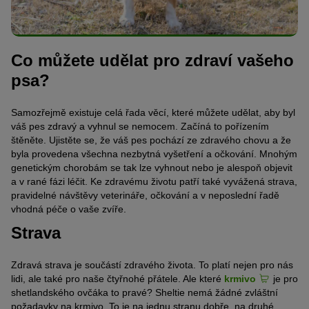
Co můžete udělat pro zdraví vašeho
psa?
Samozřejmě existuje celá řada věcí, které můžete udělat, aby byl
váš pes zdravý a vyhnul se nemocem. Začíná to pořízením
štěněte. Ujistěte se, že váš pes pochází ze zdravého chovu a že
byla provedena všechna nezbytná vyšetření a očkování. Mnohým
genetickým chorobám se tak lze vyhnout nebo je alespoň objevit
a v rané fázi léčit. Ke zdravému životu patří také vyvážená strava,
pravidelné návštěvy veterináře, očkování a v neposlední řadě
vhodná péče o vaše zvíře.
Strava
Zdravá strava je součástí zdravého života. To platí nejen pro nás
lidi, ale také pro naše čtyřnohé přátele. Ale které
krmivo
je pro
shetlandského ovčáka to pravé? Sheltie nemá žádné zvláštní
požadavky na krmivo. To je na jednu stranu dobře, na druhé