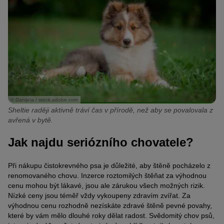
© Danijela / stock.adobe.com
Sheltie raději aktivně tráví čas v přírodě, než aby se povalovala z
avřená v bytě.
Jak najdu seriózního chovatele?
Při nákupu čistokrevného psa je důležité, aby štěně pocházelo z
renomovaného chovu. Inzerce roztomilých štěňat za výhodnou
cenu mohou být lákavé, jsou ale zárukou všech možných rizik.
Nízké ceny jsou téměř vždy vykoupeny zdravím zvířat. Za
výhodnou cenu rozhodně nezískáte zdravé štěně pevné povahy,
které by vám mělo dlouhé roky dělat radost. Svědomitý chov psů,