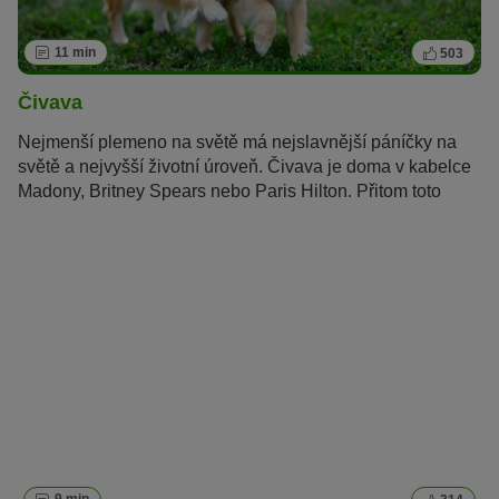
11 min
503
Čivava
Nejmenší plemeno na světě má nejslavnější páníčky na
světě a nejvyšší životní úroveň. Čivava je doma v kabelce
Madony, Britney Spears nebo Paris Hilton. Přitom toto
mexické plemeno je víc než jen luxusní psí společník.