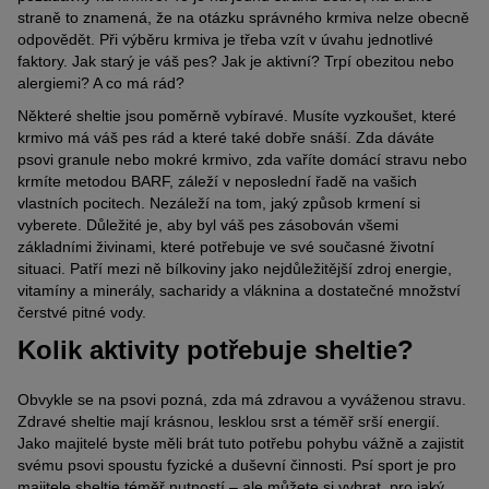
straně to znamená, že na otázku správného krmiva nelze obecně
odpovědět. Při výběru krmiva je třeba vzít v úvahu jednotlivé
faktory. Jak starý je váš pes? Jak je aktivní? Trpí obezitou nebo
alergiemi? A co má rád?
Některé sheltie jsou poměrně vybíravé. Musíte vyzkoušet, které
krmivo má váš pes rád a které také dobře snáší. Zda dáváte
psovi granule nebo mokré krmivo, zda vaříte domácí stravu nebo
krmíte metodou BARF, záleží v neposlední řadě na vašich
vlastních pocitech. Nezáleží na tom, jaký způsob krmení si
vyberete. Důležité je, aby byl váš pes zásobován všemi
základními živinami, které potřebuje ve své současné životní
situaci. Patří mezi ně bílkoviny jako nejdůležitější zdroj energie,
vitamíny a minerály, sacharidy a vláknina a dostatečné množství
čerstvé pitné vody.
Kolik aktivity potřebuje sheltie?
Obvykle se na psovi pozná, zda má zdravou a vyváženou stravu.
Zdravé sheltie mají krásnou, lesklou srst a téměř srší energií.
Jako majitelé byste měli brát tuto potřebu pohybu vážně a zajistit
svému psovi spoustu fyzické a duševní činnosti. Psí sport je pro
majitele sheltie téměř nutností – ale můžete si vybrat, pro jaký