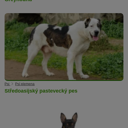
Psi
Psí plemena
Středoasijský pastevecký pes