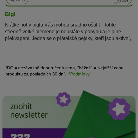
9 min
314
Bígl
Krátké nohy bígla Vás mohou snadno ošálit – tohle
středně velké plemeno je neustále v pohybu a je plné
překvapení! Jedná se o přátelské pejsky, kteří jsou aktivní,
velmi chytří a jen tak je něco nevyděsí.
*DC = nezávazně doporučená cena, "běžně" = Nejnižší cena
produktu za posledních 30 dní.
**Podmínky.