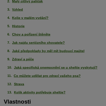
Malý citlivý paličák
Vzhled
Kolie v malém vydání?
Historie
Chov a pořízení štěněte
Jak najdu seriózního chovatele?
Jaké předpoklady by měl mít budoucí majitel
Zdraví a péče
Jaká specifická onemocnění se u sheltie vyskytují?
Co můžete udělat pro zdraví vašeho psa?
Strava
Kolik aktivity potřebuje sheltie?
Vlastnosti