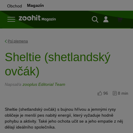
Magazín
Obchod
Do
obchod
Psí plemena
Sheltie (shetlandský
ovčák)
Napsal/a
zooplus Editorial Team
96
8 min
Sheltie (shetlandský ovčák) s bujnou hřívou a jemnými rysy
obličeje je menší pes nabitý energií, který vyžaduje hodně
pohybu a aktivity. Také jeho ochota učit se a jeho empatie z něj
dělají ideálního společníka.