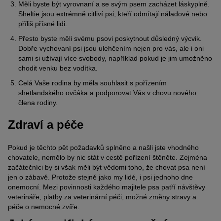
Měli byste být vyrovnaní a se svým psem zacházet láskyplně.
Sheltie jsou extrémně citliví psi, kteří odmítají náladové nebo
příliš přísné lidi.
Přesto byste měli svému psovi poskytnout důsledný výcvik.
Dobře vychovaní psi jsou ulehčením nejen pro vás, ale i oni
sami si užívají více svobody, například pokud je jim umožněno
chodit venku bez vodítka.
Celá Vaše rodina by měla souhlasit s pořízením
shetlandského ovčáka a podporovat Vás v chovu nového
člena rodiny.
Zdraví a péče
Pokud je těchto pět požadavků splněno a našli jste vhodného
chovatele, nemělo by nic stát v cestě pořízení štěněte. Zejména
začátečníci by si však měli být vědomi toho, že chovat psa není
jen o zábavě. Protože stejně jako my lidé, i psi jednoho dne
onemocní. Mezi povinnosti každého majitele psa patří návštěvy
veterináře, platby za veterinární péči, možné změny stravy a
péče o nemocné zvíře.