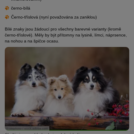
černo-bílá
Černo-tříslová (nyní považována za zaniklou)
Bílé znaky jsou žádoucí pro všechny barevné varianty (kromě
černo-tříslové). Měly by být přítomny na lysině, límci, náprsence,
na nohou a na špičce ocasu.
© otsphoto / stock.adobe.com