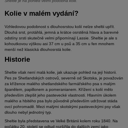
Sheltie je na pohled velmi podobná kolii.
Kolie v malém vydání?
Vzhledovou podobnost s dlouhosrstou kolií nelze sheltii upřít.
Dlouhá srst, protáhlá, jemná a krátce osrstěná hlava a barevné
odstíny srsti skutečně velmi připomínají Lassie. Sheltie je ale s
kohoutkovou výškou asi 37 cm u psů a 35 cm u fen mnohem
menší než klasická dlouhosrstá kolie.
Historie
Sheltie však není malá kolie, jak ukazuje pohled na její historii.
Pes ze Shetlandských ostrovů, severně od Skotska, je považován
za křížence malého shetlandského farmářského psa s malým
španělem, papillonem a pomeranianem. Křížení s kolií mělo
především zlepšit jeho pastevecké vlastnosti. Hlavním úkolem
malého a hbitého psa bylo původně především udržovat stáda
ovcí pohromadě. Mezi malými skotskými pasteveckými psy však
dlouho nebyl jednotný typ.
Sheltie byla představena ve Velké Británii kolem roku 1840. Na
počátku 20. století se odtud rozšířila do dalších zemí jako