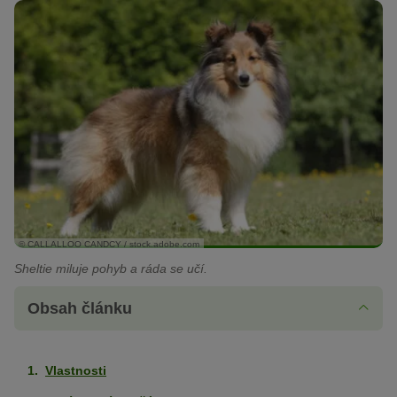
© CALLALLOO CANDCY / stock.adobe.com
Sheltie miluje pohyb a ráda se učí.
Obsah článku
Vlastnosti