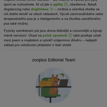
sport se rozhodnete. Ať už jde o
agility
, obedience, flyball,
dogdancing nebo
dogfrisbee
– mrštná a učenlivá sheltie se
cítí dobře téměř ve všech oblastech. Výcvik záchranářského nebo
terapeutického psa je u inteligentního a na člověka zaměřeného
psa také možný.
Fyzicky zaměstnaní psi jsou doma klidnější a rozumnější a bývají
méně nervózní. Účast na
psích sportech
také posiluje vztah
mezi psem a majitelem a vytváří vzájemnou důvěru – nejlepší
základ pro celoživotní přátelství s Vaší sheltií.
zooplus Editorial Team