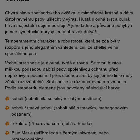
Chytrá hlava shetlandského ovčáka je mimořádně krásná a dává
čistokrevnému psovi ušlechtilý výraz. Hustá dlouhá srst a bujná
hříva majestátní dojem posilují. A jeho ladné a půvabné pohyby i
jemné symetrické obrysy tento obrázek dotváří.
Temperamentní charakter a robustnost, která se zdá být v
rozporu s jeho elegantním vzhledem, činí ze sheltie velmi
speciálního psa.
Vrchní srst sheltie je dlouhá, tvrdá a rovná. Se svou hustou,
měkkou podsadou nabízí psovi spolehlivou ochranu před
nepříznivým počasím. I přes dlouhou srst by její jemné linie měly
zůstat rozeznatelné. Srst sheltie je různobarevná a rozmanitá.
Podle standardu plemene jsou povoleny následující barvy:
sobolí (sobolí bílá se silným zlatým odstínem)
sobolí / tmavá sobolí (sobolí bílá s tmavým, mahagonovým
odstínem)
trikolóra (tříbarevná černá, bílá a hnědá)
Blue Merle (stříbrošedá s černými skvrnami nebo
mramorováním)