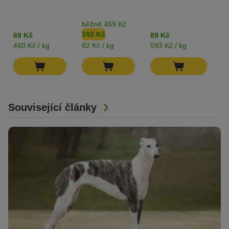
je
běžně 469 Kč
K
392 Kč
1
69 Kč
89 Kč
460 Kč / kg
82 Kč / kg
593 Kč / kg
39
Související články