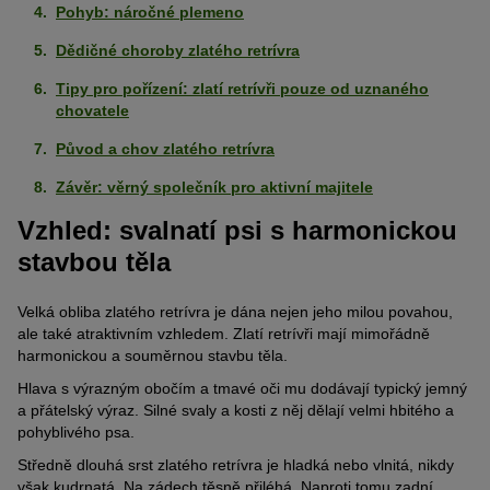
Pohyb: náročné plemeno
Dědičné choroby zlatého retrívra
Tipy pro pořízení: zlatí retrívři pouze od uznaného
chovatele
Původ a chov zlatého retrívra
Závěr: věrný společník pro aktivní majitele
Vzhled: svalnatí psi s harmonickou
stavbou těla
Velká obliba zlatého retrívra je dána nejen jeho milou povahou,
ale také atraktivním vzhledem. Zlatí retrívři mají mimořádně
harmonickou a souměrnou stavbu těla.
Hlava s výrazným obočím a tmavé oči mu dodávají typický jemný
a přátelský výraz. Silné svaly a kosti z něj dělají velmi hbitého a
pohyblivého psa.
Středně dlouhá srst zlatého retrívra je hladká nebo vlnitá, nikdy
však kudrnatá. Na zádech těsně přiléhá. Naproti tomu zadní