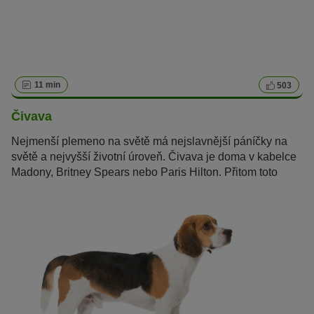
11 min
503
Čivava
Nejmenší plemeno na světě má nejslavnější páníčky na
světě a nejvyšší životní úroveň. Čivava je doma v kabelce
Madony, Britney Spears nebo Paris Hilton. Přitom toto
mexické plemeno je víc než jen luxusní psí společník.