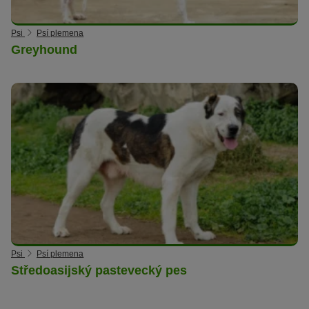
Psi
Psí plemena
Greyhound
Psi
Psí plemena
Středoasijský pastevecký pes