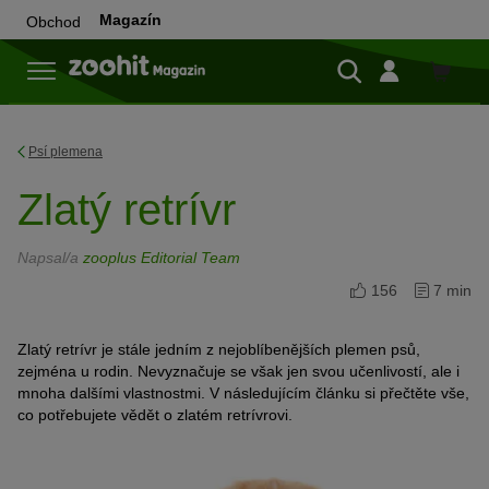
Magazín
Obchod
Do
obchod
Psí plemena
Zlatý retrívr
Napsal/a
zooplus Editorial Team
156
7 min
Zlatý retrívr je stále jedním z nejoblíbenějších plemen psů,
zejména u rodin. Nevyznačuje se však jen svou učenlivostí, ale i
mnoha dalšími vlastnostmi. V následujícím článku si přečtěte vše,
co potřebujete vědět o zlatém retrívrovi.