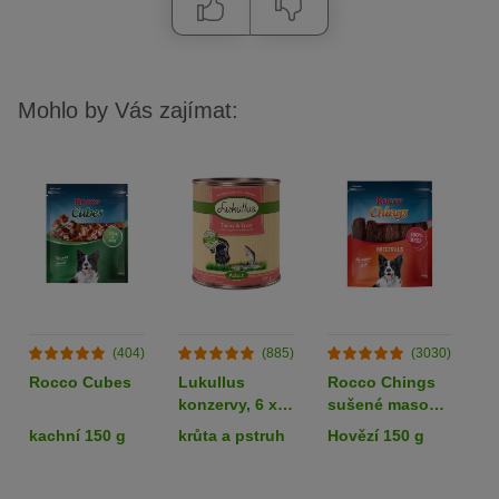
Mohlo by Vás zajímat:
(404)
(885)
(3030)
Rocco Cubes
Lukullus
Rocco Chings
B
konzervy, 6 x
sušené maso
v
800 g - 5 + 1
pro psy
R
kachní 150 g
krůta a pstruh
Hovězí 150 g
k
zdarma!
k
g