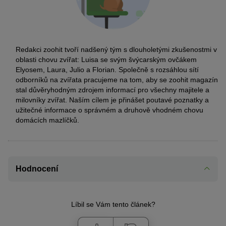
červení irští setři. V jedné linii dokonce došlo ke křížení s pískově
délku života, a to dvanáct až šestnáct let. Pokud jste si vybrali
© everydoghasastory / stock.adobe.com
zbarveným ohařem. Z těchto kříženců se nakonec vyvinul zlatý
zlatého retrívra z dobrého chovu, můžete se těšit na mnoho let
Zlatý retrívr stojí ve vodě
retrívr, jak ho známe dnes. V roce 1913 bylo plemeno oficiálně
radosti se svým miláčkem.
uznáno Britským kynologickým klubem.
Redakci zoohit tvoří nadšený tým s dlouholetými zkušenostmi v
V souladu s původním cílem chovu byl zlatý retrívr původně
oblasti chovu zvířat: Luisa se svým švýcarským ovčákem
používán k „práci po výstřelu“. Jeho hlavním úkolem bylo přinést
Elyosem, Laura, Julio a Florian. Společně s rozsáhlou sítí
ulovenou zvěř k lovci, což mu umožňoval měkký stisk čelisti.
odborníků na zvířata pracujeme na tom, aby se zoohit magazín
stal důvěryhodným zdrojem informací pro všechny majitele a
© Mikkel Bigandt / stock.adobe.com
milovníky zvířat. Naším cílem je přinášet poutavé poznatky a
Zdravé štěně přináší spoustu radosti.
užitečné informace o správném a druhově vhodném chovu
domácích mazlíčků.
© zuzule / stock.adobe.com
Pčed nákupem štěňete se ujastněte, že oba rodiče jsou zdraví.
Hodnocení
Líbil se Vám tento článek?