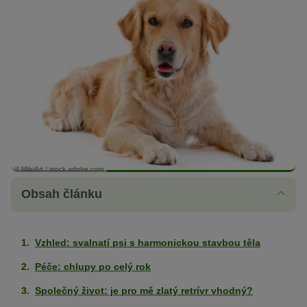
© MilsiArt / stock.adobe.com
Obsah článku
Vzhled: svalnatí psi s harmonickou stavbou těla
Péče: chlupy po celý rok
Společný život: je pro mě zlatý retrívr vhodný?