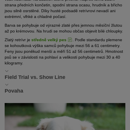
strana předních končetin, spodní strana ocasu, hrudník a břicho
jsou silně osrstěné. Díky husté podsadě retrívrovi nevadí ani
extrémní, vlhké a chladné počasí.
Barva se pohybuje od výrazné zlaté přes jemnou měsíční žlutou
až po krémovou. Na hrudi se mohou občas objevit bílé chloupky.
Zlatý retrívr je
středně velký pes
. Podle standardu plemene
se kohoutková výška samců pohybuje mezi 56 a 61 centimetry.
Feny jsou poněkud menší a měří 51 až 56 centimetrů. Hmotnost
psů se v závislosti na pohlaví a velikosti pohybuje mezi 30 a 40
kilogramy.
Field Trial vs. Show Line
Rozdíly mezi pracovní a výstavní linií
Povaha
Stejně jako u jiných plemen existují i u zlatého retrívra dvě odlišné
Zlatý retrívr je věrný, učenlivý, energický
chovné linie s vlastními cíli. Týka se to jak vzhledu, tak i povahy.
Zlatý retrívr je jako málokteré jiné plemeno psa proslulý svou „vůlí
Pracovní linie (neboli field trial) se vyznačuje atletickou a štíhlou
potěšit“. Chce se svému člověku zavděčit a vyznačuje se
postavou. Zástupci této linie jsou obzvláště temperamentní a mají
výraznou dychtivostí po učení. S velkým klidem se přizpůsobuje
výrazný lovecký instinkt. Obzvláště vysoká je také ochota učit se.
každodenním situacím a rád se účastní všech aktivit svého
Tato linie se tak nejvíce blíží původnímu chovnému cíli zlatého