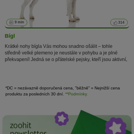
9 min
314
Bígl
Krátké nohy bígla Vás mohou snadno ošálit – tohle
středně velké plemeno je neustále v pohybu a je plné
překvapení! Jedná se o přátelské pejsky, kteří jsou aktivní,
velmi chytří a jen tak je něco nevyděsí.
*DC = nezávazně doporučená cena, "běžně" = Nejnižší cena
produktu za posledních 30 dní.
**Podmínky.