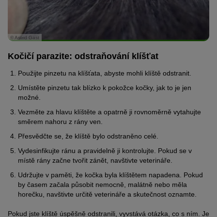
© Astrid Gast
Kočičí parazite: odstraňování klíšťat
Použijte pinzetu na klíšťata, abyste mohli klíště odstranit.
Umístěte pinzetu tak blízko k pokožce kočky, jak to je jen
možné.
Vezměte za hlavu klíštěte a opatrně ji rovnoměrně vytahujte
směrem nahoru z rány ven.
Přesvědčte se, že klíště bylo odstraněno celé.
Vydesinfikujte ránu a pravidelně ji kontrolujte. Pokud se v
místě rány začne tvořit zánět, navštivte veterináře.
Udržujte v paměti, že kočka byla klíštětem napadena. Pokud
by časem začala působit nemocně, malátně nebo měla
horečku, navštivte určitě veterináře a skutečnost oznamte.
Pokud jste klíště úspěšně odstranili, vyvstává otázka, co s ním. Je