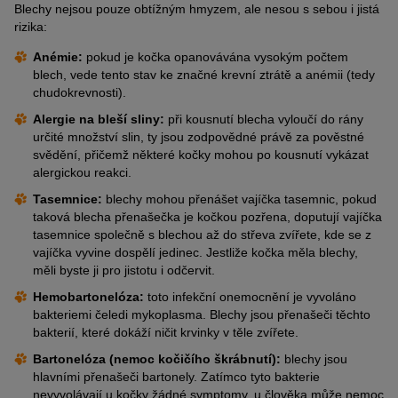
Blechy nejsou pouze obtížným hmyzem, ale nesou s sebou i jistá
rizika:
Anémie:
pokud je kočka opanovávána vysokým počtem
blech, vede tento stav ke značné krevní ztrátě a anémii (tedy
chudokrevnosti).
Alergie na bleší sliny:
při kousnutí blecha vyloučí do rány
určité množství slin, ty jsou zodpovědné právě za pověstné
svědění, přičemž některé kočky mohou po kousnutí vykázat
alergickou reakci.
Tasemnice:
blechy mohou přenášet vajíčka tasemnic, pokud
taková blecha přenašečka je kočkou pozřena, doputují vajíčka
tasemnice společně s blechou až do střeva zvířete, kde se z
vajíčka vyvine dospělí jedinec. Jestliže kočka měla blechy,
měli byste ji pro jistotu i odčervit.
Hemobartonelóza:
toto infekční onemocnění je vyvoláno
bakteriemi čeledi mykoplasma. Blechy jsou přenašeči těchto
bakterií, které dokáží ničit krvinky v těle zvířete.
Bartonelóza (nemoc kočičího škrábnutí):
blechy jsou
hlavními přenašeči bartonely. Zatímco tyto bakterie
nevyvolávají u kočky žádné symptomy, u člověka může nemoc