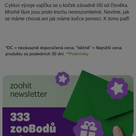
Cyklus vývoje vajíčka se u koček zásadně liší od člověka.
Mnohé fáze jsou proto trochu nesrozumitelné. Nevíme, jak
se máme chovat ani jak máme kočce pomoci. K tomu patří
i doba připravenosti na oplodnění, tedy mrouskání. Když
se kočka mrouská, můžete si všimnout různých typických
rysů v jejím chování.
*DC = nezávazně doporučená cena, "běžně" = Nejnižší cena
produktu za posledních 30 dní.
**Podmínky.