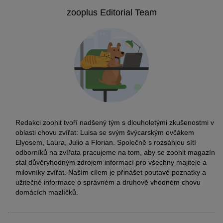
zooplus Editorial Team
Redakci zoohit tvoří nadšený tým s dlouholetými zkušenostmi v
oblasti chovu zvířat: Luisa se svým švýcarským ovčákem
Elyosem, Laura, Julio a Florian. Společně s rozsáhlou sítí
odborníků na zvířata pracujeme na tom, aby se zoohit magazín
stal důvěryhodným zdrojem informací pro všechny majitele a
milovníky zvířat. Naším cílem je přinášet poutavé poznatky a
užitečné informace o správném a druhově vhodném chovu
domácích mazlíčků.