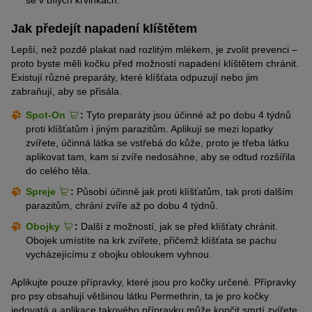
se v bílých krvinkách.
Jak předejít napadení klíštětem
Lepší, než pozdě plakat nad rozlitým mlékem, je zvolit prevenci –
proto byste měli kočku před možností napadení klíštětem chránit.
Existují různé preparáty, které klíšťata odpuzují nebo jim
zabraňují, aby se přisála.
Spot-On
:
Tyto preparáty jsou účinné až po dobu 4 týdnů
proti klíšťatům i jiným parazitům. Aplikují se mezi lopatky
zvířete, účinná látka se vstřebá do kůže, proto je třeba látku
aplikovat tam, kam si zvíře nedosáhne, aby se odtud rozšířila
do celého těla.
Spreje
:
Působí účinně jak proti klíšťatům, tak proti dalším
parazitům, chrání zvíře až po dobu 4 týdnů.
Obojky
:
Další z možností, jak se před klíšťaty chránit.
Obojek umístíte na krk zvířete, přičemž klíšťata se pachu
vycházejícímu z obojku obloukem vyhnou.
Aplikujte pouze přípravky, které jsou pro kočky určené. Přípravky
pro psy obsahují většinou látku Permethrin, ta je pro kočky
jedovatá a aplikace takového přípravku může končit smrtí zvířete.