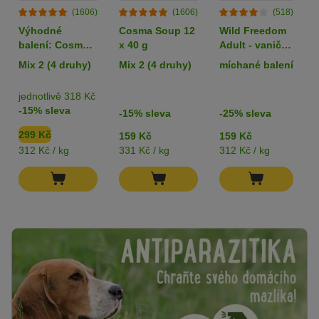
(1606)
(1606)
(518)
Výhodné
Cosma Soup 12
Wild Freedom
balení: Cosma
x 40 g
Adult - vaničky
Soup 24 x 40 g
6 x 85 g
Mix 2 (4 druhy)
Mix 2 (4 druhy)
míchané balení
jednotlivě 318 Kč
-15% sleva
-15% sleva
-25% sleva
299 Kč
159 Kč
159 Kč
312 Kč / kg
331 Kč / kg
312 Kč / kg