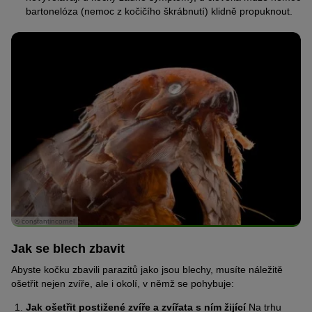
bartonelóza (nemoc z kočičího škrábnutí) klidně propuknout.
© constantincornel
Jak se blech zbavit
Abyste kočku zbavili parazitů jako jsou blechy, musíte náležitě
ošetřit nejen zvíře, ale i okolí, v němž se pohybuje:
Jak ošetřit postižené zvíře a zvířata s ním žijící
Na trhu