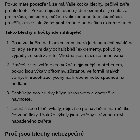
Pokud máte podezření, že má Vaše kočka blechy, pečlivě zvíře
prohlédněte. Pokud objevíte aspoň jeden exemplář, je nákaza
prokázána, pokud ne, můžete velmi snadno tuto skutečnost
prověřit, a sice tak, že se poohlédnete po bleších exkrementech.
Takto blechy u kočky identifikujete:
Postavte kočku na hladkou zem, která je dostatečně světlá na
to, aby se na ní daly odhalit bleší exkrementy, pokud by
vypadly ze srsti zvířete. Vhodné jsou dlaždice nebo vana.
Pročešte srst zvířete co možná nejjemnějším hřebenem,
pokud jsou výkaly přítomny, zůstanou ve formě malých
černých hrudek zachyceny na hřebenu nebo spadnou na
podlahu.
Sesbírejte tyto hrudky bílým ubrouskem a opatrně je
navlhčete.
Jedná-li se o bleší výkaly, objeví se po navlhčení na ručníku
červené fleky. Protože výkaly jsou tvořeny strávenou krví
napadeného zvířete.
Proč jsou blechy nebezpečné