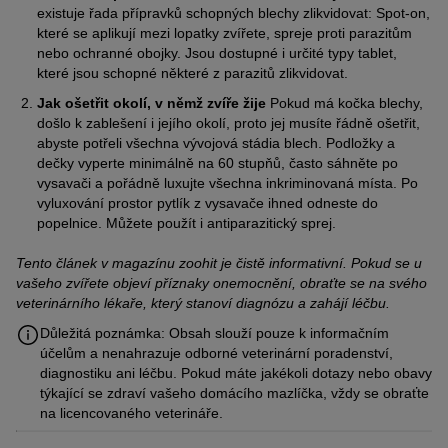
existuje řada přípravků schopných blechy zlikvidovat: Spot-on,
které se aplikují mezi lopatky zvířete, spreje proti parazitům
nebo ochranné obojky. Jsou dostupné i určité typy tablet,
které jsou schopné některé z parazitů zlikvidovat.
Jak ošetřit okolí, v němž zvíře žije
Pokud má kočka blechy,
došlo k zablešení i jejího okolí, proto jej musíte řádně ošetřit,
abyste potřeli všechna vývojová stádia blech. Podložky a
dečky vyperte minimálně na 60 stupňů, často sáhněte po
vysavači a pořádně luxujte všechna inkriminovaná místa. Po
vyluxování prostor pytlík z vysavače ihned odneste do
popelnice. Můžete použít i antiparazitický sprej.
Tento článek v magazínu zoohit je čistě informativní. Pokud se u
vašeho zvířete objeví příznaky onemocnění, obraťte se na svého
veterinárního lékaře, který stanoví diagnózu a zahájí léčbu.
Důležitá poznámka: Obsah slouží pouze k informačním
účelům a nenahrazuje odborné veterinární poradenství,
diagnostiku ani léčbu. Pokud máte jakékoli dotazy nebo obavy
týkající se zdraví vašeho domácího mazlíčka, vždy se obraťte
na licencovaného veterináře.