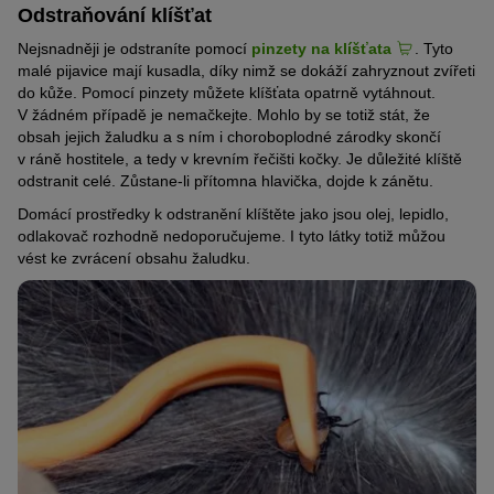
Odstraňování klíšťat
Nejsnadněji je odstraníte pomocí
pinzety na klíšťata
. Tyto
malé pijavice mají kusadla, díky nimž se dokáží zahryznout zvířeti
do kůže. Pomocí pinzety můžete klíšťata opatrně vytáhnout.
V žádném případě je nemačkejte. Mohlo by se totiž stát, že
obsah jejich žaludku a s ním i choroboplodné zárodky skončí
v ráně hostitele, a tedy v krevním řečišti kočky. Je důležité klíště
odstranit celé. Zůstane-li přítomna hlavička, dojde k zánětu.
Domácí prostředky k odstranění klíštěte jako jsou olej, lepidlo,
odlakovač rozhodně nedoporučujeme. I tyto látky totiž můžou
vést ke zvrácení obsahu žaludku.