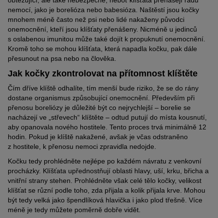
nemocí, jako je borelióza nebo babesióza. Naštěstí jsou kočky
mnohem méně často než psi nebo lidé nakaženy původci
onemocnění, kteří jsou klíšťaty přenášeny. Nicméně u jedinců
s oslabenou imunitou může také dojít k propuknutí onemocnění.
Kromě toho se mohou klíšťata, která napadla kočku, pak dále
přesunout na psa nebo na člověka.
Jak kočky zkontrolovat na přítomnost klíštěte
Čím dříve klíště odhalíte, tím menší bude riziko, že se do rány
dostane organismus způsobující onemocnění. Především při
přenosu boreliózy je důležité být co nejrychlejší – borelie se
nacházejí ve „střevech“ klíštěte – odtud putují do místa kousnutí,
aby opanovala nového hostitele. Tento proces trvá minimálně 12
hodin. Pokud je klíště nakažené, avšak je včas odstraněno
z hostitele, k přenosu nemoci zpravidla nedojde.
Kočku tedy prohlédněte nejlépe po každém návratu z venkovní
procházky. Klíšťata upřednostňují oblasti hlavy, uší, krku, břicha a
vnitřní strany stehen. Prohlédněte však celé tělo kočky, velikost
klíšťat se různí podle toho, zda přijala a kolik přijala krve. Mohou
být tedy velká jako špendlíková hlavička i jako plod třešně. Více
méně je tedy můžete poměrně dobře vidět.