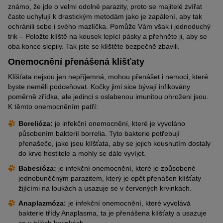
známo, že jde o velmi odolné parazity, proto se majitelé zvířat
často uchylují k drastickým metodám jako je zapálení, aby tak
ochránili sebe i svého mazlíčka. Pomůže Vám však i jednoduchý
trik – Položte klíště na kousek lepící pásky a přehněte ji, aby se
oba konce slepily. Tak jste se klíštěte bezpečně zbavili.
Onemocnění přenášená klíšťaty
Klíšťata nejsou jen nepříjemná, mohou přenášet i nemoci, které
byste neměli podceňovat. Kočky jimi sice bývají infikovány
poměrně zřídka, ale jedinci s oslabenou imunitou ohroženi jsou.
K těmto onemocněním patří:
Borelióza:
je infekční onemocnění, které je vyvoláno
působením bakterií borrelia. Tyto bakterie potřebují
přenašeče, jako jsou klíšťata, aby se jejich kousnutím dostaly
do krve hostitele a mohly se dále vyvíjet.
Babesióza:
je infekční onemocnění, které je způsobené
jednobuněčným parazitem, který je opět přenášen klíšťaty
žijícími na loukách a usazuje se v červených krvinkách.
Anaplazmóza:
je infekční onemocnění, které vyvolává
bakterie třídy Anaplasma, ta je přenášena klíšťaty a usazuje