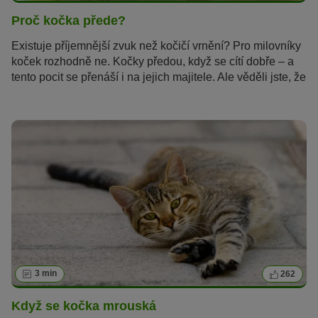
Proč kočka přede?
Existuje příjemnější zvuk než kočičí vrnění? Pro milovníky
koček rozhodně ne. Kočky předou, když se cítí dobře – a
tento pocit se přenáší i na jejich majitele. Ale věděli jste, že
kočky vrní i pokud se zraní nebo jsou ve stresu? Proč to
kočky dělají a jak vydávají tyto zvuky, se dočtete v tomto
článku.
3 min
262
Když se kočka mrouská