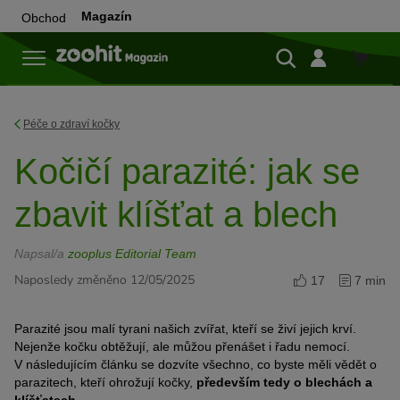
Magazín
Obchod
Do
obchod
Péče o zdraví kočky
Kočičí parazité: jak se
zbavit klíšťat a blech
Napsal/a
zooplus Editorial Team
Naposledy změněno 12/05/2025
17
7 min
Parazité jsou malí tyrani našich zvířat, kteří se živí jejich krví.
Nejenže kočku obtěžují, ale můžou přenášet i řadu nemocí.
V následujícím článku se dozvíte všechno, co byste měli vědět o
parazitech, kteří ohrožují kočky,
především tedy o blechách a