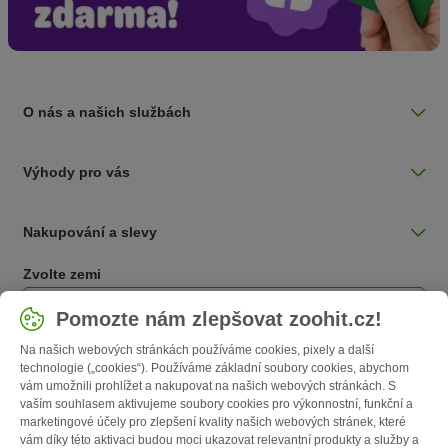
O nás a našich službách
Výhody pro vás
Nakupování a slevy
Zvolte zemi
Česká / CZ
Pomozte nám zlepšovat zoohit.cz!
Na našich webových stránkách používáme cookies, pixely a další
Follow zooplus
technologie („cookies“). Používáme základní soubory cookies, abychom
vám umožnili prohlížet a nakupovat na našich webových stránkách. S
vaším souhlasem aktivujeme soubory cookies pro výkonnostní, funkční a
marketingové účely pro zlepšení kvality našich webových stránek, které
vám díky této aktivaci budou moci ukazovat relevantní produkty a služby a