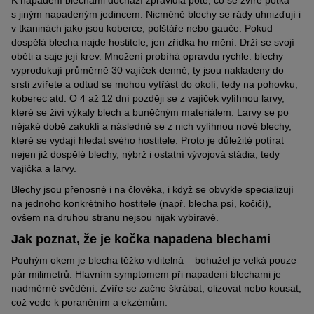
K napadení blechami dochází zpravidla poté, co se zvíře potká
s jiným napadeným jedincem. Nicméně blechy se rády uhnizďují i
v tkaninách jako jsou koberce, polštáře nebo gauče. Pokud
dospělá blecha najde hostitele, jen zřídka ho mění. Drží se svojí
oběti a saje její krev. Množení probíhá opravdu rychle: blechy
vyprodukují průměrně 30 vajíček denně, ty jsou nakladeny do
srsti zvířete a odtud se mohou vytřást do okolí, tedy na pohovku,
koberec atd. O 4 až 12 dní později se z vajíček vylíhnou larvy,
které se živí výkaly blech a buněčným materiálem. Larvy se po
nějaké době zakuklí a následně se z nich vylíhnou nové blechy,
které se vydají hledat svého hostitele. Proto je důležité potírat
nejen již dospělé blechy, nýbrž i ostatní vývojová stádia, tedy
vajíčka a larvy.
Blechy jsou přenosné i na člověka, i když se obvykle specializují
na jednoho konkrétního hostitele (např. blecha psí, kočičí),
ovšem na druhou stranu nejsou nijak vybíravé.
Jak poznat, že je kočka napadena blechami
Pouhým okem je blecha těžko viditelná – bohužel je velká pouze
pár milimetrů. Hlavním symptomem při napadení blechami je
nadměrné svědění. Zvíře se začne škrábat, olizovat nebo kousat,
což vede k poraněním a ekzémům.