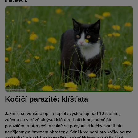
klíšťatech.
© sylvibechle
Kočičí parazité: klíšťata
Jakmile se venku oteplí a teploty vystoupají nad 10 stupňů,
začnou se v trávě ukrývat klíšťata. Patří k nejznámějším
parazitům, a především volně se pohybující kočky jsou tímto
nepříjemným hmyzem ohroženy. Sání krve není pro kočky pouze
obtěžující, ale také nebezpečné, neboť klíšťata přenášejí řadu