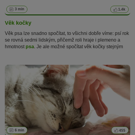
3 min
1.4k
Věk kočky
Věk psa lze snadno spočítat, to všichni dobře víme: psí rok
se rovná sedmi lidským, přičemž roli hraje i plemeno a
hmotnost
psa
. Je ale možné spočítat věk kočky stejným
způsobem? Jak staré vlastně
kočky
jsou a v jakém věku
jsou kočky považovány za seniory?
6 min
455