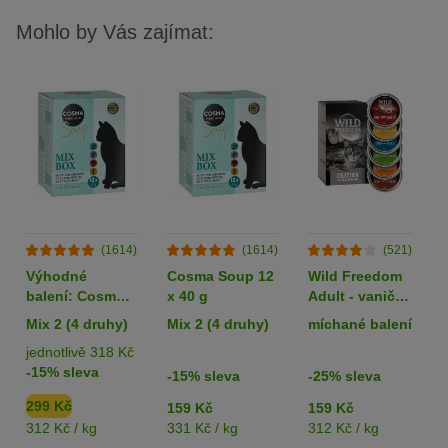
Mohlo by Vás zajímat:
(1614)
(1614)
(521)
Výhodné
Cosma Soup 12
Wild Freedom
balení: Cosma
x 40 g
Adult - vaničky
Soup 24 x 40 g
6 x 85 g
Mix 2 (4 druhy)
Mix 2 (4 druhy)
míchané balení
jednotlivě 318 Kč
-15% sleva
-15% sleva
-25% sleva
299 Kč
159 Kč
159 Kč
312 Kč / kg
331 Kč / kg
312 Kč / kg