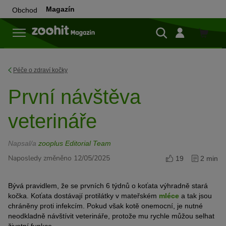
Magazín
Obchod
Do
obchod
Péče o zdraví kočky
První návštěva
veterináře
Napsal/a
zooplus Editorial Team
Naposledy změněno 12/05/2025
19
2 min
Bývá pravidlem, že se prvních 6 týdnů o koťata výhradně stará
kočka. Koťata dostávají protilátky v mateřském
mléce
a tak jsou
chráněny proti infekcím. Pokud však kotě onemocní, je nutné
neodkladně návštívit veterináře, protože mu rychle můžou selhat