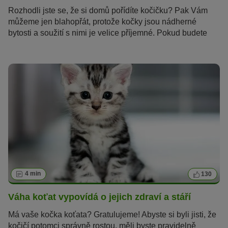
Rozhodli jste se, že si domů pořídíte kočičku? Pak Vám
můžeme jen blahopřát, protože kočky jsou nádherné
bytosti a soužití s nimi je velice příjemné. Pokud budete
potřebovat inspiraci při hledání jména pro Vaši kočku, zde
je několik nápadů a tipů.
4 min
130
Váha koťat vypovídá o jejich zdraví a stáří
Má vaše kočka koťata? Gratulujeme! Abyste si byli jisti, že
kočičí potomci správně rostou, měli byste pravidelně