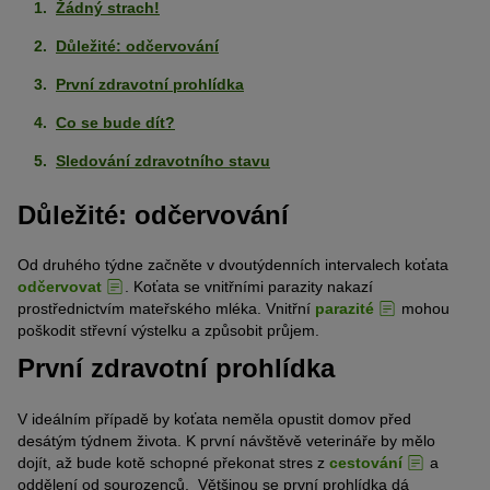
Žádný strach!
Důležité: odčervování
První zdravotní prohlídka
Co se bude dít?
Sledování zdravotního stavu
Důležité: odčervování
Od druhého týdne začněte v dvoutýdenních intervalech koťata
odčervovat
. Koťata se vnitřními parazity nakazí
prostřednictvím mateřského mléka. Vnitřní
parazité
mohou
poškodit střevní výstelku a způsobit průjem.
První zdravotní prohlídka
V ideálním případě by koťata neměla opustit domov před
desátým týdnem života. K první návštěvě veterináře by mělo
dojít, až bude kotě schopné překonat stres z
cestování
a
oddělení od sourozenců. Většinou se první prohlídka dá