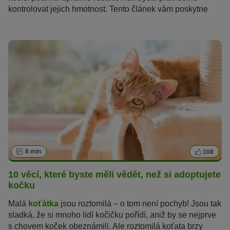
kontrolovat jejich hmotnost. Tento článek vám poskytne
informace o tom, jaká má být správná váha koťat s
ohledem na jejich věk. Dozvíte se také na co je třeba dávat
pozor při vážení vašeho malého tygříka.
8 min
108
10 věcí, které byste měli vědět, než si adoptujete
kočku
Malá
koťátka
jsou roztomilá – o tom není pochyb! Jsou tak
sladká, že si mnoho lidí kočičku pořídí, aniž by se nejprve
s chovem koček obeznámili. Ale roztomilá koťata brzy