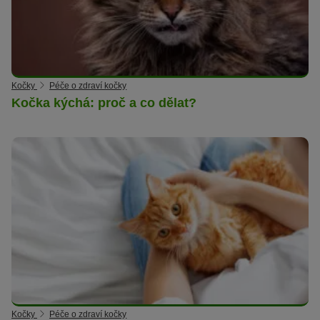
Kočky
Péče o zdraví kočky
Kočka kýchá: proč a co dělat?
Kočky
Péče o zdraví kočky