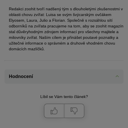
Redakci zoohit tvoří nadšený tým s dlouholetými zkušenostmi v
oblasti chovu zvířat: Luisa se svým švýcarským ovčákem
Elyosem, Laura, Julio a Florian. Společně s rozsáhlou sítí
odborníků na zvířata pracujeme na tom, aby se zoohit magazín
stal důvěryhodným zdrojem informací pro všechny majitele a
milovníky zvířat. Naším cílem je přinášet poutavé poznatky a
užitečné informace o správném a druhově vhodném chovu
domácích mazlíčků.
Hodnocení
Líbil se Vám tento článek?