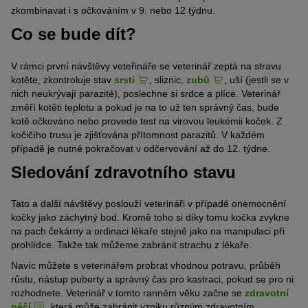
zkombinavat i s očkováním v 9. nebo 12 týdnu.
Co se bude dít?
V rámci první návštěvy veteřináře se veterinář zeptá na stravu
kotěte, zkontroluje stav
srsti
, sliznic,
zubů
, uší (jestli se v
nich neukrývají parazité), poslechne si srdce a plíce. Veterinář
změří kotěti teplotu a pokud je na to už ten správný čas, bude
kotě očkováno nebo provede test na virovou leukémii koček. Z
kočičího trusu je zjišťována přítomnost parazitů. V každém
případě je nutné pokračovat v odčervování až do 12. týdne.
Sledování zdravotního stavu
Tato a další návštěvy poslouží veterináři v případě onemocnění
kočky jako záchytný bod. Kromě toho si díky tomu kočka zvykne
na pach čekárny a ordinaci lékaře stejně jako na manipulaci při
prohlídce. Takže tak můžeme zabránit strachu z lékaře.
Navíc můžete s veterinářem probrat vhodnou potravu, průběh
růstu, nástup puberty a správný čas pro kastraci, pokud se pro ni
rozhodnete. Veterinář v tomto ranném věku začne se
zdravotní
péčí
, která může zabránit vzniku různým zdravotním