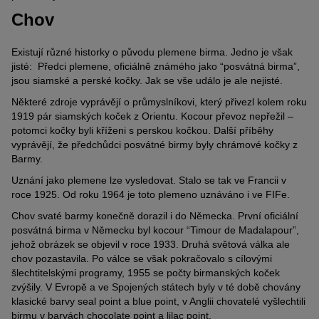
Chov
Existují různé historky o původu plemene birma. Jedno je však
jisté: Předci plemene, oficiálně známého jako “posvátná birma”,
jsou siamské a perské kočky. Jak se vše událo je ale nejisté.
Některé zdroje vyprávějí o průmyslníkovi, který přivezl kolem roku
1919 pár siamských koček z Orientu. Kocour převoz nepřežil –
potomci kočky byli kříženi s perskou kočkou. Další příběhy
vyprávějí, že předchůdci posvátné birmy byly chrámové kočky z
Barmy.
Uznání jako plemene lze vysledovat. Stalo se tak ve Francii v
roce 1925. Od roku 1964 je toto plemeno uznáváno i ve FIFe.
Chov svaté barmy konečně dorazil i do Německa. První oficiální
posvátná birma v Německu byl kocour “Timour de Madalapour”,
jehož obrázek se objevil v roce 1933. Druhá světová válka ale
chov pozastavila. Po válce se však pokračovalo s cílovými
šlechtitelskými programy, 1955 se počty birmanských koček
zvýšily. V Evropě a ve Spojených státech byly v té době chovány
klasické barvy seal point a blue point, v Anglii chovatelé vyšlechtili
birmu v barvách chocolate point a lilac point.