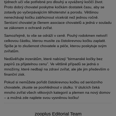
týdnech učí vše potřebné pro dlouhý a vyvážený kočičí život.
Proto dobrý chovatel poskytne kočkám dostatek času, aby se
zotavily po vyčerpávajícím těhotenství a porodu. Většinou
nenechávají kočku zabřeznout vícekrát než jednou ročně.
Seriózní chovatel je členem asociace chovatelů a jedná v souladu
se zákonem o ochraně zvířat.
Samozřejmě, to vše se odráží v ceně. Pouhý rodokmen netvoří
celkovou částku, kterou musíte za čistokrevnou kočku zaplatit.
Spíše je to zkušenost chovatele a péče, kterou poskytuje svým
zvířatům.
Nedůvěřujte inzerátům, které nabízejí “birmanské kočky bez
papírů za přijatelnou cenu”. Ve většině případů se jedná o
množírny, které nedbají na zdraví zvířat, ale jde jim především o
finanční zisk.
Pokud si nemůžete pořídit čistokrevnou kočku od seriózního
chovatele, zkuste se poohlédnout v útulku. V útulcích čeká
mnoho zvířat všech věkových kategorií a plemen na nový domov
– a možná zde najdete svou vysněnou kočku!
zooplus Editorial Team