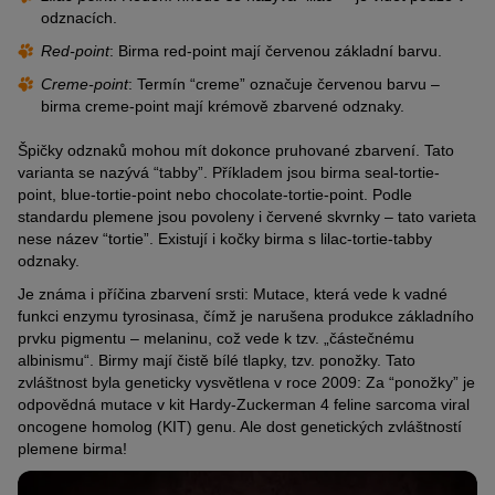
odznacích.
Red-point
: Birma red-point mají červenou základní barvu.
Creme-point
: Termín “creme” označuje červenou barvu –
birma creme-point mají krémově zbarvené odznaky.
Špičky odznaků mohou mít dokonce pruhované zbarvení. Tato
varianta se nazývá “tabby”. Příkladem jsou birma seal-tortie-
point, blue-tortie-point nebo chocolate-tortie-point. Podle
standardu plemene jsou povoleny i červené skvrnky – tato varieta
nese název “tortie”. Existují i kočky birma s lilac-tortie-tabby
odznaky.
Je známa i příčina zbarvení srsti: Mutace, která vede k vadné
funkci enzymu tyrosinasa, čímž je narušena produkce základního
prvku pigmentu – melaninu, což vede k tzv. „částečnému
albinismu“. Birmy mají čistě bílé tlapky, tzv. ponožky. Tato
zvláštnost byla geneticky vysvětlena v roce 2009: Za “ponožky” je
odpovědná mutace v kit Hardy-Zuckerman 4 feline sarcoma viral
oncogene homolog (KIT) genu. Ale dost genetických zvláštností
plemene birma!