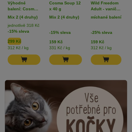
Výhodné
Cosma Soup 12
Wild Freedom
balení: Cosma
x 40 g
Adult - vaničky
Soup 24 x 40 g
6 x 85 g
Mix 2 (4 druhy)
Mix 2 (4 druhy)
míchané balení
jednotlivě 318 Kč
-15% sleva
-15% sleva
-25% sleva
299 Kč
159 Kč
159 Kč
312 Kč / kg
331 Kč / kg
312 Kč / kg