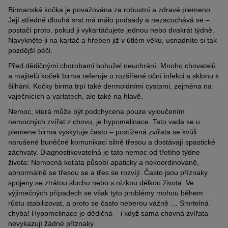
Birmanská kočka je považována za robustní a zdravé plemeno.
Její středně dlouhá srst má málo podsady a nezacuchává se –
postačí proto, pokud ji vykartáčujete jednou nebo dvakrát týdně.
Navykněte ji na kartáč a hřeben již v útlém věku, usnadníte si tak
pozdější péči.
Před dědičnými chorobami bohužel neuchrání. Mnoho chovatelů
a majitelů koček birma referuje o rozšířené oční infekci a sklonu k
šilhání. Kočky birma trpí také dermoidními cystami, zejména na
vaječnících a varlatech, ale také na hlavě.
Nemoc, která může být podchycena pouze vyloučením
nemocných zvířat z chovu, je hypomelinace. Tato vada se u
plemene birma vyskytuje často – postižená zvířata se kvůli
narušené buněčné komunikaci silně třesou a dostávají spastické
záchvaty. Diagnostikovatelná je tato nemoc od třetího týdne
života: Nemocná koťata působí apaticky a nekoordinovaně,
abnormálně se třesou se a třes se rozvíjí. Často jsou příznaky
spojeny se ztrátou sluchu nebo s nízkou délkou života. Ve
výjimečných případech se však tyto problémy mohou během
růstu stabilizovat, a proto se často neberou vážně … Smrtelná
chyba! Hypomelinace je dědičná – i když sama chovná zvířata
nevykazují žádné příznaky.