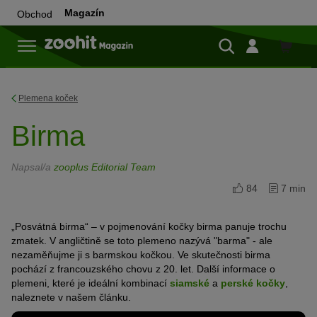
Magazín
Obchod
Do
obchod
Plemena koček
Birma
Napsal/a
zooplus Editorial Team
84
7 min
„Posvátná birma“ – v pojmenování kočky birma panuje trochu
zmatek. V angličtině se toto plemeno nazývá "barma" - ale
nezaměňujme ji s barmskou kočkou. Ve skutečnosti birma
pochází z francouzského chovu z 20. let. Další informace o
plemeni, které je ideální kombinací
siamské
a
perské kočky
,
naleznete v našem článku.