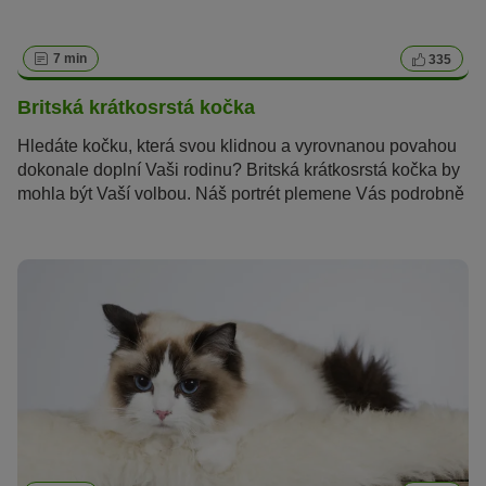
7 min
335
Britská krátkosrstá kočka
Hledáte kočku, která svou klidnou a vyrovnanou povahou
dokonale doplní Vaši rodinu? Britská krátkosrstá kočka by
mohla být Vaší volbou. Náš portrét plemene Vás podrobně
seznámí s krátkosrstými kočkami z Velké Británie.