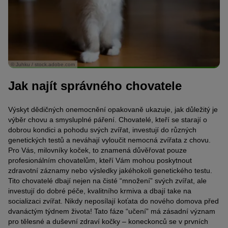
© Juhku / stock.adobe.com
Jak najít správného chovatele
Výskyt dědičných onemocnění opakovaně ukazuje, jak důležitý je
výběr chovu a smysluplné páření. Chovatelé, kteří se starají o
dobrou kondici a pohodu svých zvířat, investují do různých
genetických testů a neváhají vyloučit nemocná zvířata z chovu.
Pro Vás, milovníky koček, to znamená důvěřovat pouze
profesionálním chovatelům, kteří Vám mohou poskytnout
zdravotní záznamy nebo výsledky jakéhokoli genetického testu.
Tito chovatelé dbají nejen na čisté “množení” svých zvířat, ale
investují do dobré péče, kvalitního krmiva a dbají take na
socializaci zvířat. Nikdy neposílají koťata do nového domova před
dvanáctým týdnem života! Tato fáze “učení” má zásadní význam
pro tělesné a duševní zdraví kočky – koneckonců se v prvních