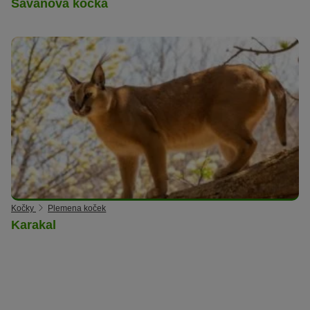
Savanová kočka
Kočky
Plemena koček
Karakal