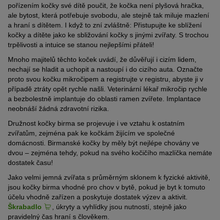
pořízením kočky své dítě poučit, že kočka není plyšová hračka,
ale bytost, která potřebuje svobodu, ale stejně tak miluje mazlení
a hraní s dítětem. I když to zní zvláštně: Přistupujte ke sblížení
kočky a dítěte jako ke sbližování kočky s jinými zvířaty. S trochou
trpělivosti a intuice se stanou nejlepšími přáteli!
Mnoho majitelů těchto koček uvádí, že důvěřují i cizím lidem,
nechají se hladit a uchopit a nastoupí i do cizího auta. Označte
proto svou kočku mikročipem a registrujte v registru, abyste ji v
případě ztráty opět rychle našli. Veterinární lékař mikročip rychle
a bezbolestně implantuje do oblasti ramen zvířete. Implantace
neobnáší žádná zdravotní rizika.
Družnost kočky birma se projevuje i ve vztahu k ostatním
zvířatům, zejména pak ke kočkám žijícím ve společné
domácnosti. Birmanské kočky by měly být nejlépe chovány ve
dvou – zejména tehdy, pokud na svého kočičího mazlíčka nemáte
dostatek času!
Jako velmi jemná zvířata s průměrným sklonem k fyzické aktivitě,
jsou kočky birma vhodné pro chov v bytě, pokud je byt k tomuto
účelu vhodně zařízen a poskytuje dostatek výzev a aktivit.
Škrabadlo
, úkryty a vyhlídky jsou nutností, stejně jako
pravidelný čas hraní s člověkem.