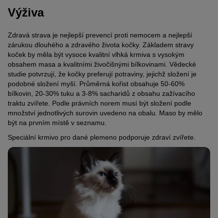
Výživa
Zdravá strava je nejlepší prevencí proti nemocem a nejlepší
zárukou dlouhého a zdravého života kočky. Základem stravy
koček by měla být vysoce kvalitní vlhká krmiva s vysokým
obsahem masa a kvalitními živočišnými bílkovinami. Vědecké
studie potvrzují, že kočky preferují potraviny, jejichž složení je
podobné složení myší. Průměrná kořist obsahuje 50-60%
bílkovin, 20-30% tuku a 3-8% sacharidů z obsahu zažívacího
traktu zvířete. Podle právních norem musí být složení podle
množství jednotlivých surovin uvedeno na obalu. Maso by mělo
být na prvním místě v seznamu.
Speciální krmivo pro dané plemeno podporuje zdraví zvířete.