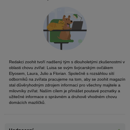
Redakci zoohit tvoří nadšený tým s dlouholetými zkušenostmi v
oblasti chovu zvířat: Luisa se svým švýcarským ovčákem
Elyosem, Laura, Julio a Florian. Společně s rozsáhlou sítí
odborníků na zvířata pracujeme na tom, aby se zoohit magazín
stal důvěryhodným zdrojem informací pro všechny majitele a
milovníky zvířat. Naším cílem je přinášet poutavé poznatky a
užitečné informace o správném a druhově vhodném chovu
domácích mazlíčků.