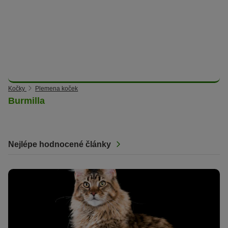
Kočky
Plemena koček
Burmilla
Nejlépe hodnocené články