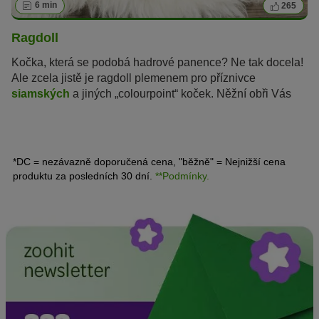
6 min
265
Ragdoll
Kočka, která se podobá hadrové panence? Ne tak docela!
Ale zcela jistě je ragdoll plemenem pro příznivce
siamských
a jiných „colourpoint“ koček. Něžní obři Vás
nepřesvědčí jen svou nádhernou srstí, neobyčejnou
barvou a jasně modrýma očima...
*DC = nezávazně doporučená cena, "běžně" = Nejnižší cena
produktu za posledních 30 dní.
**Podmínky.