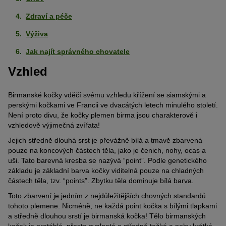
Zdraví a péče
Výživa
Jak najít správného chovatele
Vzhled
Birmanské kočky vděčí svému vzhledu křížení se siamskými a
perskými kočkami ve Francii ve dvacátých letech minulého století.
Není proto divu, že kočky plemen birma jsou charakterově i
vzhledově výjimečná zvířata!
Jejich středně dlouhá srst je převážně bílá a tmavě zbarvená
pouze na koncových částech těla, jako je čenich, nohy, ocas a
uši. Tato barevná kresba se nazývá “point”. Podle genetického
základu je základní barva kočky viditelná pouze na chladných
částech těla, tzv. “points”. Zbytku těla dominuje bílá barva.
Toto zbarvení je jedním z nejdůležitějších chovných standardů
tohoto plemene. Nicméně, ne každá point kočka s bílými tlapkami
a středně dlouhou srstí je birmanská kočka! Tělo birmanských
koček je protáhlé, přesto svalnaté a středně težké a nohy krátké