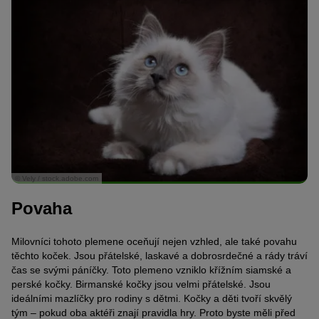
© Vely / stock.adobe.com
Povaha
Milovníci tohoto plemene oceňují nejen vzhled, ale také povahu
těchto koček. Jsou přátelské, laskavé a dobrosrdečné a rády tráví
čas se svými páníčky. Toto plemeno vzniklo křížním siamské a
perské kočky. Birmanské kočky jsou velmi přátelské. Jsou
ideálními mazlíčky pro rodiny s dětmi. Kočky a děti tvoří skvělý
tým – pokud oba aktéři znají pravidla hry. Proto byste měli před