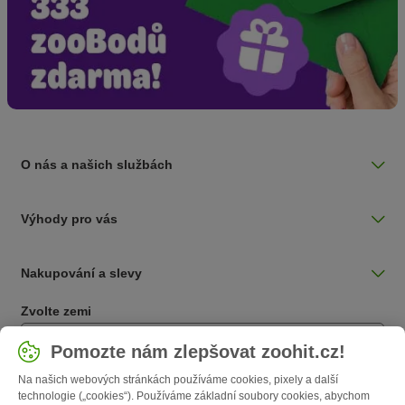
O nás a našich službách
Výhody pro vás
Nakupování a slevy
Zvolte zemi
Česká / CZ
Pomozte nám zlepšovat zoohit.cz!
Na našich webových stránkách používáme cookies, pixely a další
Follow zooplus
technologie („cookies“). Používáme základní soubory cookies, abychom