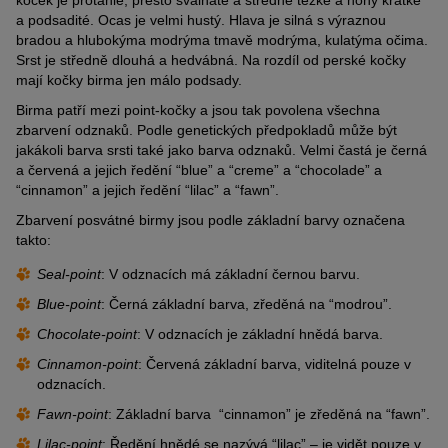
a podsadité. Ocas je velmi hustý. Hlava je silná s výraznou
bradou a hlubokýma modrýma tmavě modrýma, kulatýma očima.
Srst je středně dlouhá a hedvábná. Na rozdíl od perské kočky
mají kočky birma jen málo podsady.
Birma patří mezi point-kočky a jsou tak povolena všechna
zbarvení odznaků. Podle genetických předpokladů může být
jakákoli barva srsti také jako barva odznaků. Velmi častá je černá
a červená a jejich ředění “blue” a “creme” a “chocolade” a
“cinnamon” a jejich ředění “lilac” a “fawn”.
Zbarvení posvátné birmy jsou podle základní barvy označena
takto:
Seal-point
: V odznacích má základní černou barvu.
Blue-point
: Černá základní barva, zředěná na “modrou”.
Chocolate-point
: V odznacích je základní hnědá barva.
Cinnamon-point
: Červená základní barva, viditelná pouze v
odznacích.
Fawn-point
: Základní barva “cinnamon” je zředěná na “fawn”.
Lilac-point
: Ředění hnědé se nazývá “lilac” – je vidět pouze v