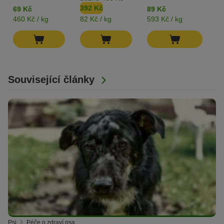
392 Kč
1
69 Kč
89 Kč
460 Kč / kg
82 Kč / kg
593 Kč / kg
39
Související články
Psi
Péče o zdraví psa