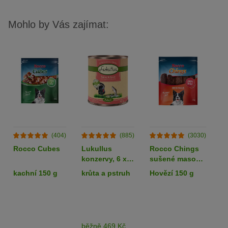
Mohlo by Vás zajímat:
(404)
(885)
(3030)
Rocco Cubes
Lukullus
Rocco Chings
B
konzervy, 6 x
sušené maso
v
800 g - 5 + 1
pro psy
R
kachní 150 g
krůta a pstruh
Hovězí 150 g
k
zdarma!
k
g
je
běžně 469 Kč
K