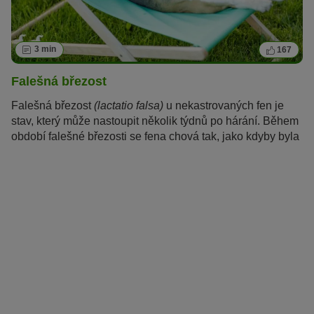
3 min
167
Falešná březost
Falešná březost
(lactatio falsa)
u nekastrovaných fen je
stav, který může nastoupit několik týdnů po hárání. Během
období falešné březosti se fena chová tak, jako kdyby byla
březí nebo měla štěňata, ačkoliv nakrytá nebyla.