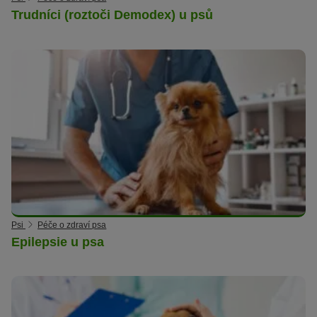
Trudníci (roztoči Demodex) u psů
Psi
Péče o zdraví psa
Epilepsie u psa