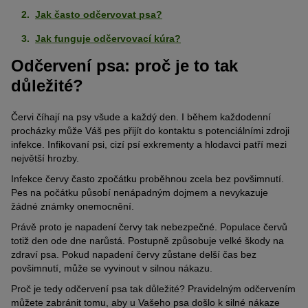
Jak často odčervovat psa?
Jak funguje odčervovací kúra?
Odčervení psa: proč je to tak
důležité?
Červi číhají na psy všude a každý den. I během každodenní
procházky může Váš pes přijít do kontaktu s potenciálními zdroji
infekce. Infikovaní psi, cizí psí exkrementy a hlodavci patří mezi
největší hrozby.
Infekce červy často zpočátku proběhnou zcela bez povšimnutí.
Pes na počátku působí nenápadným dojmem a nevykazuje
žádné známky onemocnění.
Právě proto je napadení červy tak nebezpečné. Populace červů
totiž den ode dne narůstá. Postupně způsobuje velké škody na
zdraví psa. Pokud napadení červy zůstane delší čas bez
povšimnutí, může se vyvinout v silnou nákazu.
Proč je tedy odčervení psa tak důležité? Pravidelným odčervením
můžete zabránit tomu, aby u Vašeho psa došlo k silné nákaze