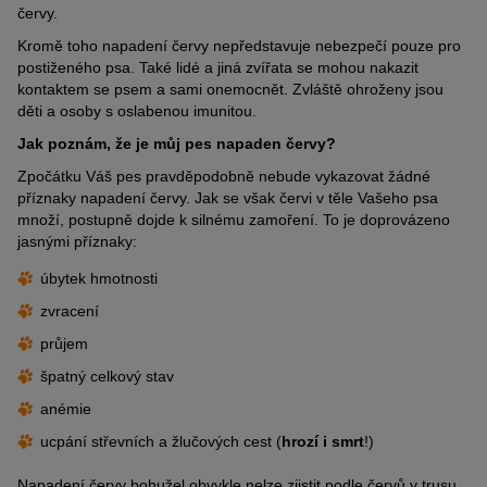
červy.
Kromě toho napadení červy nepředstavuje nebezpečí pouze pro
postiženého psa. Také lidé a jiná zvířata se mohou nakazit
kontaktem se psem a sami onemocnět. Zvláště ohroženy jsou
děti a osoby s oslabenou imunitou.
Jak poznám, že je můj pes napaden červy?
Zpočátku Váš pes pravděpodobně nebude vykazovat žádné
příznaky napadení červy. Jak se však červi v těle Vašeho psa
množí, postupně dojde k silnému zamoření. To je doprovázeno
jasnými příznaky:
úbytek hmotnosti
zvracení
průjem
špatný celkový stav
anémie
ucpání střevních a žlučových cest (
hrozí i smrt
!)
Napadení červy bohužel obvykle nelze zjistit podle červů v trusu