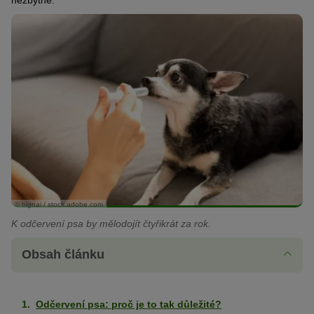
nezbytné.
© bignai / stock.adobe.com
K odčervení psa by mělodojít čtyřikrát za rok.
Obsah článku
Odčervení psa: proč je to tak důležité?