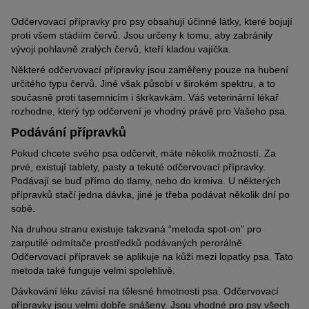
Odčervovací přípravky pro psy obsahují účinné látky, které bojují
proti všem stádiím červů. Jsou určeny k tomu, aby zabránily
vývoji pohlavně zralých červů, kteří kladou vajíčka.
Některé odčervovací přípravky jsou zaměřeny pouze na hubení
určitého typu červů. Jiné však působí v širokém spektru, a to
současně proti tasemnicím i škrkavkám. Váš veterinární lékař
rozhodne, který typ odčervení je vhodný právě pro Vašeho psa.
Podávání přípravků
Pokud chcete svého psa odčervit, máte několik možností. Za
prvé, existují tablety, pasty a tekuté odčervovací přípravky.
Podávají se buď přímo do tlamy, nebo do krmiva. U některých
přípravků stačí jedna dávka, jiné je třeba podávat několik dní po
sobě.
Na druhou stranu existuje takzvaná “metoda spot-on” pro
zarputilé odmítače prostředků podávaných perorálně.
Odčervovací přípravek se aplikuje na kůži mezi lopatky psa. Tato
metoda také funguje velmi spolehlivě.
Dávkování léku závisí na tělesné hmotnosti psa. Odčervovací
přípravky jsou velmi dobře snášeny. Jsou vhodné pro psy všech