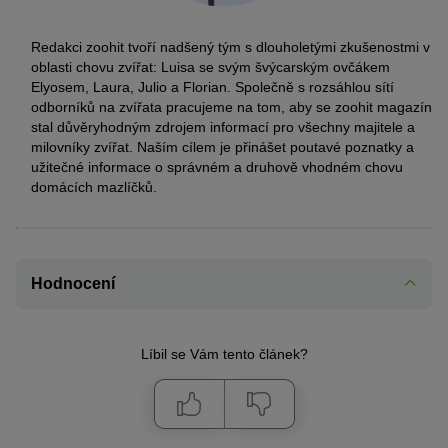
Redakci zoohit tvoří nadšený tým s dlouholetými zkušenostmi v
oblasti chovu zvířat: Luisa se svým švýcarským ovčákem
Elyosem, Laura, Julio a Florian. Společně s rozsáhlou sítí
odborníků na zvířata pracujeme na tom, aby se zoohit magazín
stal důvěryhodným zdrojem informací pro všechny majitele a
milovníky zvířat. Naším cílem je přinášet poutavé poznatky a
užitečné informace o správném a druhově vhodném chovu
domácích mazlíčků.
Hodnocení
Líbil se Vám tento článek?