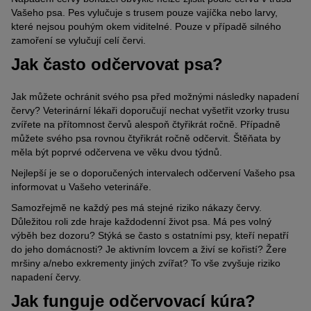
Vašeho psa. Pes vylučuje s trusem pouze vajíčka nebo larvy,
které nejsou pouhým okem viditelné. Pouze v případě silného
zamoření se vylučují celí červi.
Jak často odčervovat psa?
Jak můžete ochránit svého psa před možnými následky napadení
červy? Veterinární lékaři doporučují nechat vyšetřit vzorky trusu
zvířete na přítomnost červů alespoň čtyřikrát ročně. Případně
můžete svého psa rovnou čtyřikrát ročně odčervit. Štěňata by
měla být poprvé odčervena ve věku dvou týdnů.
Nejlepší je se o doporučených intervalech odčervení Vašeho psa
informovat u Vašeho veterináře.
Samozřejmě ne každý pes má stejné riziko nákazy červy.
Důležitou roli zde hraje každodenní život psa. Má pes volný
výběh bez dozoru? Stýká se často s ostatními psy, kteří nepatří
do jeho domácnosti? Je aktivním lovcem a živí se kořistí? Žere
mršiny a/nebo exkrementy jiných zvířat? To vše zvyšuje riziko
napadení červy.
Jak funguje odčervovací kúra?