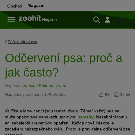
Magazín
Obchod
Do
obchod
Péče o zdraví psa
Odčervení psa: proč a
jak často?
Napsal/a
zooplus Editorial Team
Naposledy změněno 12/05/2025
63
3 min
Vajíčka a larvy červů jsou téměř všude. Téměř každý pes se
může opakovaně nenakazit úpornými
parazity
. Nezabrání tomu
ani sebelepší preventivní opatření. Každá nová infekce je
začátkem nebezpečného cyklu. Proto je pravidelné odčervení psa