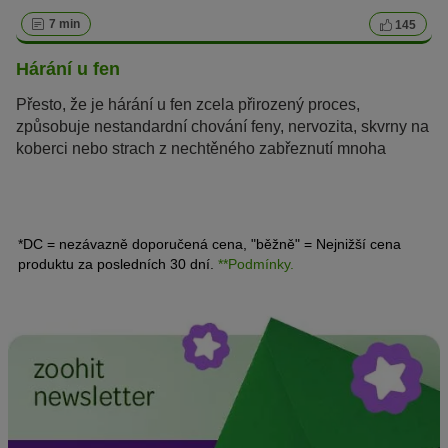
7 min
145
Hárání u fen
Přesto, že je hárání u fen zcela přirozený proces,
způsobuje nestandardní chování feny, nervozita, skvrny na
koberci nebo strach z nechtěného zabřeznutí mnoha
chovatelům starosti. Co byste měli vědět o „hárání“ a jak
toto období překonat bez stresu, se dozvíte na
následujících řádcích.
*DC = nezávazně doporučená cena, "běžně" = Nejnižší cena
produktu za posledních 30 dní.
**Podmínky.