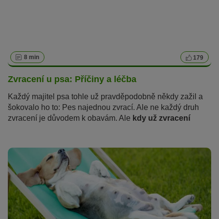
8 min
179
Zvracení u psa: Příčiny a léčba
Každý majitel psa tohle už pravděpodobně někdy zažil a
šokovalo ho to: Pes najednou zvrací. Ale ne každý druh
zvracení je důvodem k obavám. Ale
kdy už zvracení
u psů
není neškodné
? Co to znamená, když můj pes
zvrací
žluté, krvavé, hlenové nebo pěnivé
zvratky?
A jak mohu svému čtyřnohému příteli pomoci?
Přečtěte si vše, co potřebujete vědět o příčinách,
léčbě,
první pomoci a domácích lécích,
v následujícím
článku.