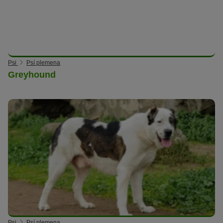
Psi
Psí plemena
Greyhound
Psi
Psí plemena