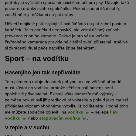
potřeby je vyčistěte speciálním čističem uší pro psy. Dávejte také
pozor na drápky svého společníka. Pokud jsou příliš dlouhé,
zastřihněte je nůžkami na psí drápy.
Někteří majitelé psů zvykají již svá štěňata na psí zubní pastu a
kartáček. Je to poněkud neobvyklý, ale velmi účinný způsob
prevence zubního kamene. Pokud je pro vás a vašeho
čtyřnohého kamaráda pravidelné čištění zubů přijatelné, trpělivě
si zkrácený rituál péče nacvičte již se štěnětem.
Sport – na vodítku
Basenjiho jen tak nepřivoláte
Toto plemeno miluje dostatek pohybu, ale ve většině případů
musí zůstat na vodítku, protože většina psů basenji není
spolehlivě přivolatelná. Existují však samozřejmě výjimky –
zejména pokud byli již předkové přivolatelní a pokud jako majitel
přikládáte význam vhodnému výcviku již od štěněte. Hodně toho
ale můžete společně objevit i na
vodítku
– nejlépe
flexi
vodítku
nebo
stopovacím vodítku
.
V teple a v suchu