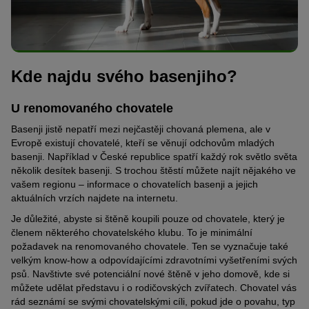
Kde najdu svého basenjiho?
U renomovaného chovatele
Basenji jistě nepatří mezi nejčastěji chovaná plemena, ale v
Evropě existují chovatelé, kteří se věnují odchovům mladých
basenji. Například v České republice spatří každý rok světlo světa
několik desítek basenji. S trochou štěstí můžete najít nějakého ve
vašem regionu – informace o chovatelích basenji a jejich
aktuálních vrzích najdete na internetu.
Je důležité, abyste si štěně koupili pouze od chovatele, který je
členem některého chovatelského klubu. To je minimální
požadavek na renomovaného chovatele. Ten se vyznačuje také
velkým know-how a odpovídajícími zdravotními vyšetřeními svých
psů. Navštivte své potenciální nové štěně v jeho domově, kde si
můžete udělat představu i o rodičovských zvířatech. Chovatel vás
rád seznámí se svými chovatelskými cíli, pokud jde o povahu, typ