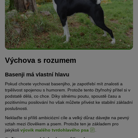
Výchova s rozumem
Basenji má vlastní hlavu
Pokud chcete vychovat basenjiho, je zapotřebí mít znalosti a
trpělivost spojenou s humorem. Protože tento čtyřnohý přítel si v
podstatě dělá, co chce. Díky silnému poutu, spoustě času a
pozitivnímu posilování ho však můžete přivést ke stabilní základní
poslušnosti.
Neklaďte si příliš ambiciózní cíle a velký důraz dávejte na pevný
vztah mezi člověkem a psem. Protože ten je základem pro
jakýkoli
výcvik malého tvrdohlavého psa
.