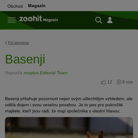
Magazín
Obchod
Do
obchod
Psí plemena
Basenji
Napsal/a
zooplus Editorial Team
12
9 min
Basenji přitahuje pozornost nejen svým ušlechtilým vzhledem, ale
udělá dojem i svou veselou povahou. Je to pes pro pokročilé
majitele, kteří jsou rádi, že mají společníka s vlastní hlavou.