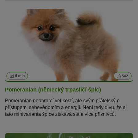
6 min
542
Pomeranian (německý trpasličí špic)
Pomeranian neohromí velikostí, ale svým přátelským
přístupem, sebevědomím a energií. Není tedy divu, že si
tato minivarianta špice získává stále více příznivců.