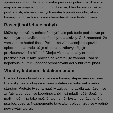
správnou volbou. Tento originální pes však potřebuje zkušené
majitele se smyslem pro humor. Takové, kteří ho naučí základní
poslušnosti, ale na správných místech přimhouří oko, aby si
basenji mohl zachovat svou charakteristickou tvrdou hlavu.
Basenji potřebuje pohyb
Může být chován v městském bytě, ale pak bude potřebovat pro
svou chytrou hlavičku hodně pohybu a aktivity. Což znamená, že
vám zabere hodně času. Pokud má váš basenji k dispozici
oplocenou zahradu, užije si spoustu zábavy při jejím
prozkoumávání a hlídání. Dbejte však na to, aby nemohl
přeskočit plot. A také pravidelně kontrolujte zahradu, zda se
nepokouší o útěk v podobě vyhrabávání děr v blízkosti plotu.
Vhodný k dětem i k dalším psům
Lze ho dobře chovat ve smečce – basenji stejně není rád sám.
Přátelský pes si obvykle rozumí s dětmi školního věku nebo
staršími. Protože ty se již naučily základní pravidla zacházení se
zvířaty a pohybují se koordinovaněji než mladší děti. Soužití s
malými dětmi je také možné, ale neměli byste nechávat dítě a
psa bez dozoru. Nezapomeňte také zkontrolovat, zda se v rodině
nevyskytují alergie.