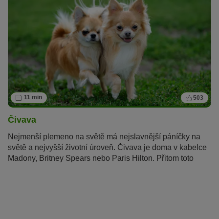
11 min
503
Čivava
Nejmenší plemeno na světě má nejslavnější páníčky na
světě a nejvyšší životní úroveň. Čivava je doma v kabelce
Madony, Britney Spears nebo Paris Hilton. Přitom toto
mexické plemeno je víc než jen luxusní psí společník.