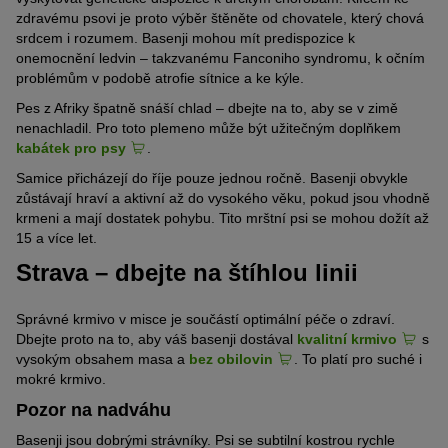
zdravému psovi je proto výběr štěněte od chovatele, který chová
srdcem i rozumem. Basenji mohou mít predispozice k
onemocnění ledvin – takzvanému Fanconiho syndromu, k očním
problémům v podobě atrofie sítnice a ke kýle.
Pes z Afriky špatně snáší chlad – dbejte na to, aby se v zimě
nenachladil. Pro toto plemeno může být užitečným doplňkem
kabátek pro psy
.
Samice přicházejí do říje pouze jednou ročně. Basenji obvykle
zůstávají hraví a aktivní až do vysokého věku, pokud jsou vhodně
krmeni a mají dostatek pohybu. Tito mrštní psi se mohou dožít až
15 a více let.
Strava – dbejte na štíhlou linii
Správné krmivo v misce je součástí optimální péče o zdraví.
Dbejte proto na to, aby váš basenji dostával
kvalitní krmivo
s
vysokým obsahem masa a
bez obilovin
. To platí pro suché i
mokré krmivo.
Pozor na nadváhu
Basenji jsou dobrými strávníky. Psi se subtilní kostrou rychle