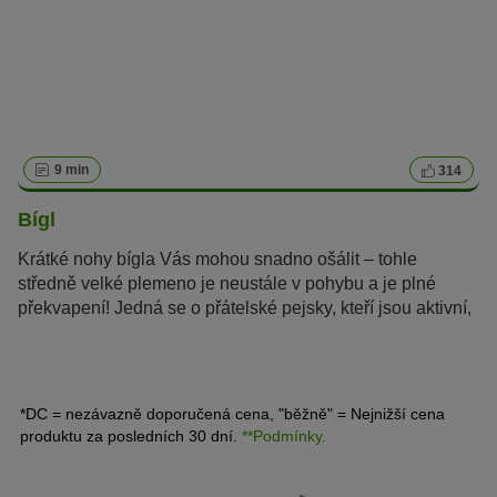
9 min
314
Bígl
Krátké nohy bígla Vás mohou snadno ošálit – tohle
středně velké plemeno je neustále v pohybu a je plné
překvapení! Jedná se o přátelské pejsky, kteří jsou aktivní,
velmi chytří a jen tak je něco nevyděsí.
*DC = nezávazně doporučená cena, "běžně" = Nejnižší cena
produktu za posledních 30 dní.
**Podmínky.