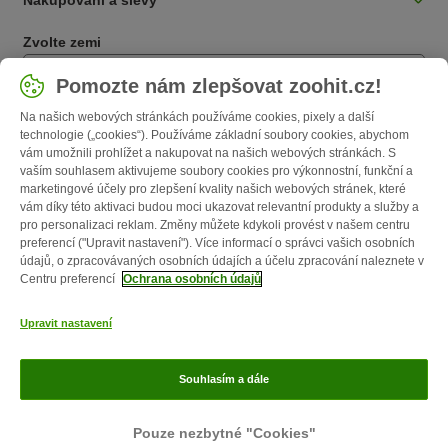
Zvolte zemi
Česká / CZ
Pomozte nám zlepšovat zoohit.cz!
Na našich webových stránkách používáme cookies, pixely a další
Follow zooplus
technologie („cookies“). Používáme základní soubory cookies, abychom
vám umožnili prohlížet a nakupovat na našich webových stránkách. S
vaším souhlasem aktivujeme soubory cookies pro výkonnostní, funkční a
marketingové účely pro zlepšení kvality našich webových stránek, které
vám díky této aktivaci budou moci ukazovat relevantní produkty a služby a
pro personalizaci reklam. Změny můžete kdykoli provést v našem centru
preferencí ("Upravit nastavení"). Více informací o správci vašich osobních
údajů, o zpracovávaných osobních údajích a účelu zpracování naleznete v
Centru preferencí
Ochrana osobních údajů
O nás
Kariéra
Firemní webové stránky
Impressum
VOP
Upravit nastavení
Formulář na odstoupení od smlouvy
Likvidace baterií
Kontakt
Poštovné a dodací termín
Způsoby platby
Affiliate program
Ochrana
Souhlasím a dále
osobních údajů
Opt-out
Zoohit magazín byl publikován zooplus SE © zooplus SE 2026
Pouze nezbytné "Cookies"