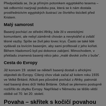
Předpokládá se, že je přímým potomkem egyptského tesema –
tak odborníci nazývají podobu psa, která se k nám dostala
prostřednictvím egyptských ilustrací ze čtvrtého tisíciletí před
Kristem.
Malý samorost
Basenji pochází ze střední Afriky, kde žil s vesnickými
komunitami, ale nebyl záměrně chován a nevytvářel si zvlášť
těsné vazby. Spíše se živil jako lovec krys. Často se také lidé
vydávali za lovícím basenjim, aby sami profitovali z jeho kořisti.
Během hladomorů byli psi dokonce zabíjeni. Mimochodem, v
překladu znamená basenji něco jako „malé divoké zvíře z buše“.
Cesta do Evropy
Již koncem 19. století se někteří basenji dostali s africkými
objeviteli do Evropy. Cílený chov však začal až kolem roku 1935
ve Velké Británii. Ačkoli pes původně pochází z Afriky, patronát
nad basenji dnes drží Velká Británie. Odtud se plemeno postupně
rozšířilo do zbytku Evropy. Například v Německu se těšilo větší
oblibě od 70. let 20. století.
Povaha – skřítek s kočičí povahou