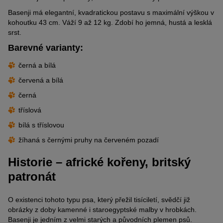
Basenji má elegantní, kvadratickou postavu s maximální výškou v
kohoutku 43 cm. Váží 9 až 12 kg. Zdobí ho jemná, hustá a lesklá
srst.
Barevné varianty:
černá a bílá
červená a bílá
černá
tříslová
bílá s tříslovou
žíhaná s černými pruhy na červeném pozadí
Historie – africké kořeny, britský
patronát
O existenci tohoto typu psa, který přežil tisíciletí, svědčí již
obrázky z doby kamenné i staroegyptské malby v hrobkách.
Basenji je jedním z velmi starých a původních plemen psů.