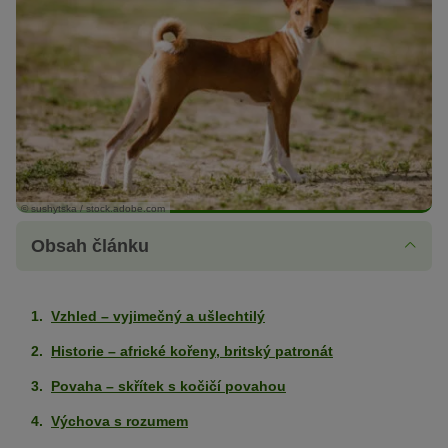
© sushytska / stock.adobe.com
Obsah článku
Vzhled – vyjimečný a ušlechtilý
Historie – africké kořeny, britský patronát
Povaha – skřítek s kočičí povahou
Výchova s rozumem