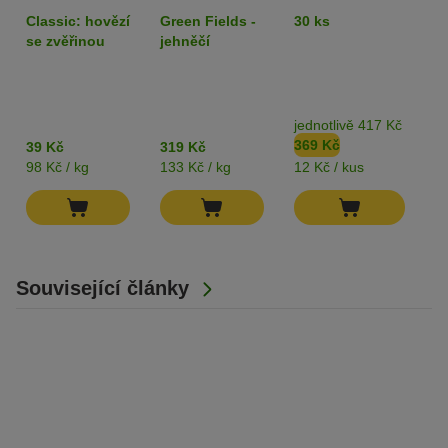
400 g
Adult 6 x 400 g
80
Classic: hovězí
Green Fields -
30 ks
k
- single protein
z
se zvěřinou
jehněčí
jednotlivě 417 Kč
b
369 Kč
3
39 Kč
319 Kč
98 Kč / kg
133 Kč / kg
12 Kč / kus
82
Související články