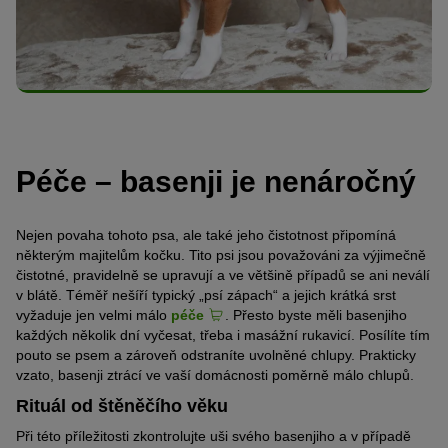
Péče – basenji je nenáročný
Nejen povaha tohoto psa, ale také jeho čistotnost připomíná
některým majitelům kočku. Tito psi jsou považováni za výjimečně
čistotné, pravidelně se upravují a ve většině případů se ani neválí
v blátě. Téměř nešíří typický „psí zápach“ a jejich krátká srst
vyžaduje jen velmi málo
péče
. Přesto byste měli basenjiho
každých několik dní vyčesat, třeba i masážní rukavicí. Posílíte tím
pouto se psem a zároveň odstraníte uvolněné chlupy. Prakticky
vzato, basenji ztrácí ve vaší domácnosti poměrně málo chlupů.
Rituál od štěněčího věku
Při této příležitosti zkontrolujte uši svého basenjiho a v případě