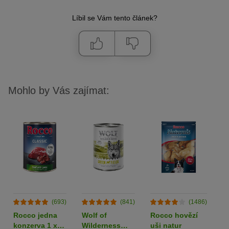
Líbil se Vám tento článek?
Mohlo by Vás zajímat:
(693)
(841)
(1486)
Rocco jedna
Wolf of
Rocco hovězí
L
konzerva 1 x
Wilderness
uši natur
k