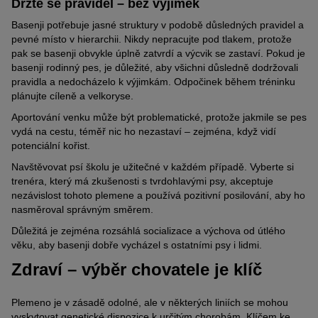
Držte se pravidel – bez výjimek
Basenji potřebuje jasné struktury v podobě důsledných pravidel a
pevné místo v hierarchii. Nikdy nepracujte pod tlakem, protože
pak se basenji obvykle úplně zatvrdí a výcvik se zastaví. Pokud je
basenji rodinný pes, je důležité, aby všichni důsledně dodržovali
pravidla a nedocházelo k výjimkám. Odpočinek během tréninku
plánujte cíleně a velkoryse.
Aportování venku může být problematické, protože jakmile se pes
vydá na cestu, téměř nic ho nezastaví – zejména, když vidí
potenciální kořist.
Navštěvovat psí školu je užitečné v každém případě. Vyberte si
trenéra, který má zkušenosti s tvrdohlavými psy, akceptuje
nezávislost tohoto plemene a používá pozitivní posilování, aby ho
nasměroval správným směrem.
Důležitá je zejména rozsáhlá socializace a výchova od útlého
věku, aby basenji dobře vycházel s ostatními psy i lidmi.
Zdraví – výběr chovatele je klíč
Plemeno je v zásadě odolné, ale v některých liniích se mohou
vyskytovat genetické dispozice k určitým chorobám. Klíčem ke