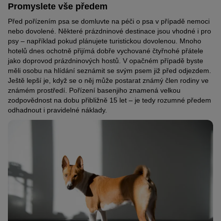
Promyslete vše předem
Před pořízením psa se domluvte na péči o psa v případě nemoci
nebo dovolené. Některé prázdninové destinace jsou vhodné i pro
psy – například pokud plánujete turistickou dovolenou. Mnoho
hotelů dnes ochotně přijímá dobře vychované čtyřnohé přátele
jako doprovod prázdninových hostů. V opačném případě byste
měli osobu na hlídání seznámit se svým psem již před odjezdem.
Ještě lepší je, když se o něj může postarat známý člen rodiny ve
známém prostředí. Pořízení basenjiho znamená velkou
zodpovědnost na dobu přibližně 15 let – je tedy rozumné předem
odhadnout i pravidelné náklady.