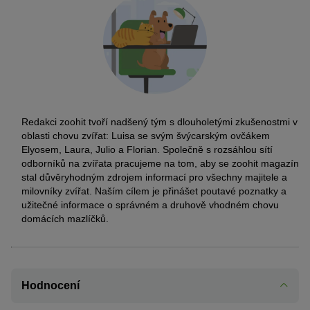
Redakci zoohit tvoří nadšený tým s dlouholetými zkušenostmi v
oblasti chovu zvířat: Luisa se svým švýcarským ovčákem
Elyosem, Laura, Julio a Florian. Společně s rozsáhlou sítí
odborníků na zvířata pracujeme na tom, aby se zoohit magazín
stal důvěryhodným zdrojem informací pro všechny majitele a
milovníky zvířat. Naším cílem je přinášet poutavé poznatky a
užitečné informace o správném a druhově vhodném chovu
domácích mazlíčků.
Hodnocení