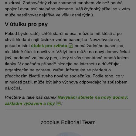
a zdraví. Zodpovědný chov znamená mnohem víc než pouhé
spojení dvou psů stejného plemene. Váš čtyřnohý přítel se k vám
může nastěhovat nejdříve ve věku osmi týdnů.
V útulku pro psy
Pokud byste raději chtěli staršího psa, můžete mít štěstí a po
chvíli hledání najít čistokrevného basenjiho. Nevzdávejte se,
pokud místní
útulek pro zvířata
nemá žádného basenjiho,
ale klidně útulek navštivte. Vždyť tam může na nový domov čekat
jiný, podobně zajímavý pes, který si vás spontánně omotá kolem
tlapky. V opačném případě hledejte na internetu a důvěřujte
organizacím na ochranu zvířat. Informujte se předem o
předchozím životě svého nového společníka. Podle toho, co v
minulosti zažil, může být jeho výchova odpovídajícím způsobem
náročná.
Přečtěte si také náš článek
Navykání štěněte na nový domov:
základní vybavení a tipy
!
zooplus Editorial Team