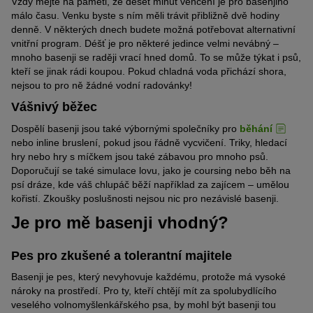
Vždy mějte na paměti, že deset minut venčení je pro basenjiho
málo času. Venku byste s ním měli trávit přibližně dvě hodiny
denně. V některých dnech budete možná potřebovat alternativní
vnitřní program. Déšť je pro některé jedince velmi nevábný –
mnoho basenji se raději vrací hned domů. To se může týkat i psů,
kteří se jinak rádi koupou. Pokud chladná voda přichází shora,
nejsou to pro ně žádné vodní radovánky!
Vášnivý běžec
Dospělí basenji jsou také výbornými společníky pro
běhání
nebo inline bruslení, pokud jsou řádně vycvičení. Triky, hledací
hry nebo hry s míčkem jsou také zábavou pro mnoho psů.
Doporučují se také simulace lovu, jako je coursing nebo běh na
psí dráze, kde váš chlupáč běží například za zajícem – umělou
kořistí. Zkoušky poslušnosti nejsou nic pro nezávislé basenji.
Je pro mě basenji vhodný?
Pes pro zkušené a tolerantní majitele
Basenji je pes, který nevyhovuje každému, protože má vysoké
nároky na prostředí. Pro ty, kteří chtějí mít za spolubydlícího
veselého volnomyšlenkářského psa, by mohl být basenji tou