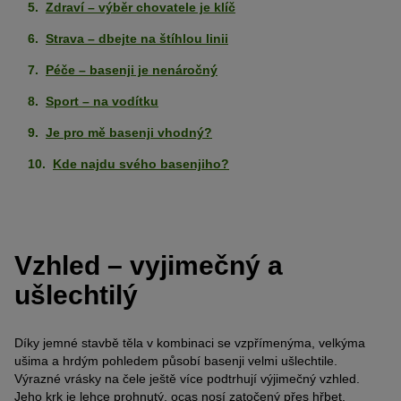
Zdraví – výběr chovatele je klíč
Strava – dbejte na štíhlou linii
Péče – basenji je nenáročný
Sport – na vodítku
Je pro mě basenji vhodný?
Kde najdu svého basenjiho?
Vzhled – vyjimečný a
ušlechtilý
Díky jemné stavbě těla v kombinaci se vzpřímenýma, velkýma
ušima a hrdým pohledem působí basenji velmi ušlechtile.
Výrazné vrásky na čele ještě více podtrhují výjimečný vzhled.
Jeho krk je lehce prohnutý, ocas nosí zatočený přes hřbet.