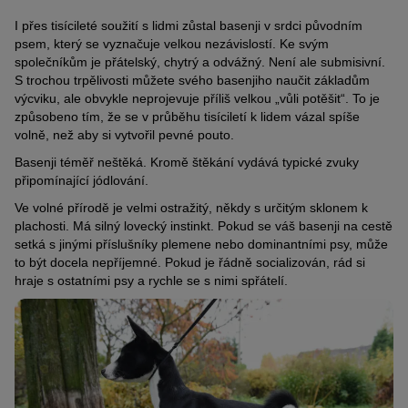
I přes tisícileté soužití s lidmi zůstal basenji v srdci původním
psem, který se vyznačuje velkou nezávislostí. Ke svým
společníkům je přátelský, chytrý a odvážný. Není ale submisivní.
S trochou trpělivosti můžete svého basenjiho naučit základům
výcviku, ale obvykle neprojevuje příliš velkou „vůli potěšit“. To je
způsobeno tím, že se v průběhu tisíciletí k lidem vázal spíše
volně, než aby si vytvořil pevné pouto.
Basenji téměř neštěká. Kromě štěkání vydává typické zvuky
připomínající jódlování.
Ve volné přírodě je velmi ostražitý, někdy s určitým sklonem k
plachosti. Má silný lovecký instinkt. Pokud se váš basenji na cestě
setká s jinými příslušníky plemene nebo dominantními psy, může
to být docela nepříjemné. Pokud je řádně socializován, rád si
hraje s ostatními psy a rychle se s nimi spřátelí.