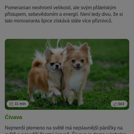
Pomeranian neohromí velikostí, ale svým přátelským
přístupem, sebevědomím a energií. Není tedy divu, že si
tato minivarianta špice získává stále více příznivců.
11 min
503
Čivava
Nejmenší plemeno na světě má nejslavnější páníčky na