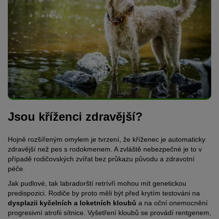
Jsou kříženci zdravější?
Hojně rozšířeným omylem je tvrzení, že kříženec je automaticky
zdravější než pes s rodokmenem. A zvláště nebezpečné je to v
případě rodičovských zvířat bez průkazu původu a zdravotní
péče.
Jak pudlové, tak labradorští retrívři mohou mít genetickou
predispozici. Rodiče by proto měli být před krytím testováni na
dysplazii kyčelních a loketních kloubů
a na oční onemocnění
progresivní atrofii sítnice. Vyšetření kloubů se provádí rentgenem,