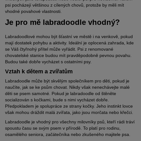
psi pocházejí většinou z cílených chovů, protože by měli mít
vhodné povahové vlastnosti.
Je pro mě labradoodle vhodný?
Labradoodlové mohou být šťastní ve městě i na venkově, pokud
mají dostatek pohybu a aktivity. Ideální je oplocená zahrada, kde
se Váš čtyřnohý přítel může vyřádit. Psi z renomované
chovatelské stanice budou mít pravděpodobně pevnou povahu.
Budou také dobře vycházet s ostatními psy.
Vztah k dětem a zvířatům
Labradoodle může být skvělým společníkem pro děti, pokud je
naučíte, jak se ke psům chovat. Nikdy však nenechávejte malé
děti se psem samotné. Pokud je labradoodle od štěněte
socializován s kočkami, bude s nimi vycházet dobře.
Předpokladem je spolupráce ze strany kočky. Jeho instinkt lovce
však mohou dráždit malá zvířata, jako jsou morčata nebo křečci.
Labradoodle je vhodný pro všechny milovníky psů, kteří rádi tráví
spoustu času se svým psem v přírodě. To platí pro rodinu,
osamělého seniora, začátečníka nebo zkušeného majitele psa.