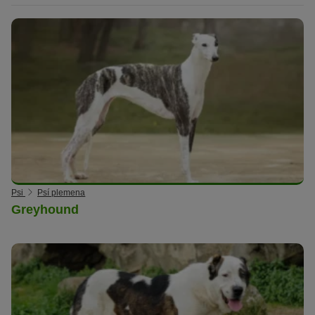
Psi
Psí plemena
Greyhound