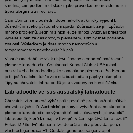
s nelínajícím pudlem měl sloužit jako průvodce pro nevidomé lidi
trpící alergií na zvířecí srst.
Sám Conron se v poslední době několikrát kriticky vyjádřil k
důsledkům svého původního nápadu. Zdůraznil, že jím způsobil
mnoho problémů. Jedním z nich je, že mnozí využívají příležitost
vydělat si peníze designovým plemenem, aniž by měli potřebné
znalosti. Výsledkem je dnes mnoho nemocných a
temperamentem nevyhovujících psů.
V současné době se však objevují snahy o odborné směřování
plemene labradoodle. Continental Kennel Club v USA uznal
australského labradoodla jako samostatné plemeno. Pro Evropu
je to ještě daleko, takže zde si labradoodla s papíry nekoupíte.
Tipy na chovatele labradoodlů jsou uvedeny na konci článku.
Labradoodle versus australský labradoodle
Chovatelství znamená výběr psů speciálně pro dosažení určitých
chovatelských cílů. Australské pokusy o vytvoření samostatného
plemene labradoodle se výrazně liší od izolovaných „chovatelů“
labradoodlů, které lze najít v Evropě. V čem spočívá tento rozdíl?
Pokud křížíte dvě plemena, lze do určité míry předvídat pouze
vlastnosti generace F1. Od další generace se geny opět