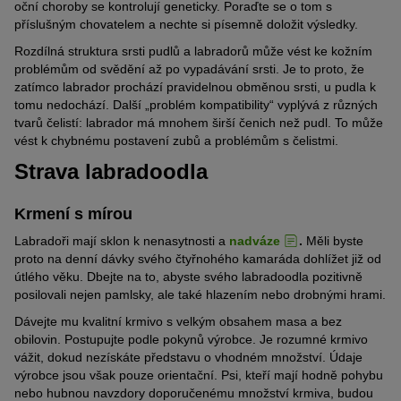
oční choroby se kontrolují geneticky. Poraďte se o tom s
příslušným chovatelem a nechte si písemně doložit výsledky.
Rozdílná struktura srsti pudlů a labradorů může vést ke kožním
problémům od svědění až po vypadávání srsti. Je to proto, že
zatímco labrador prochází pravidelnou obměnou srsti, u pudla k
tomu nedochází. Další „problém kompatibility“ vyplývá z různých
tvarů čelistí: labrador má mnohem širší čenich než pudl. To může
vést k chybnému postavení zubů a problémům s čelistmi.
Strava labradoodla
Krmení s mírou
Labradoři mají sklon k nenasytnosti a
nadváze
.
Měli byste
proto na denní dávky svého čtyřnohého kamaráda dohlížet již od
útlého věku. Dbejte na to, abyste svého labradoodla pozitivně
posilovali nejen pamlsky, ale také hlazením nebo drobnými hrami.
Dávejte mu kvalitní krmivo s velkým obsahem masa a bez
obilovin. Postupujte podle pokynů výrobce. Je rozumné krmivo
vážit, dokud nezískáte představu o vhodném množství. Údaje
výrobce jsou však pouze orientační. Psi, kteří mají hodně pohybu
nebo hubnou navzdory doporučenému množství krmiva, budou