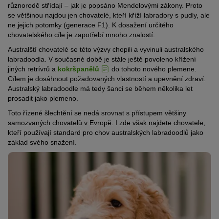
různorodě střídají – jak je popsáno Mendelovými zákony. Proto
se většinou najdou jen chovatelé, kteří kříží labradory s pudly, ale
ne jejich potomky (generace F1). K dosažení určitého
chovatelského cíle je zapotřebí mnoho znalostí.
Australští chovatelé se této výzvy chopili a vyvinuli australského
labradoodla. V současné době je stále ještě povoleno křížení
jiných retrívrů a
kokršpanělů
do tohoto nového plemene.
Cílem je dosáhnout požadovaných vlastností a upevnění zdraví.
Australský labradoodle má tedy šanci se během několika let
prosadit jako plemeno.
Toto řízené šlechtění se nedá srovnat s přístupem většiny
samozvaných chovatelů v Evropě. I zde však najdete chovatele,
kteří používají standard pro chov australských labradoodlů jako
základ svého snažení.