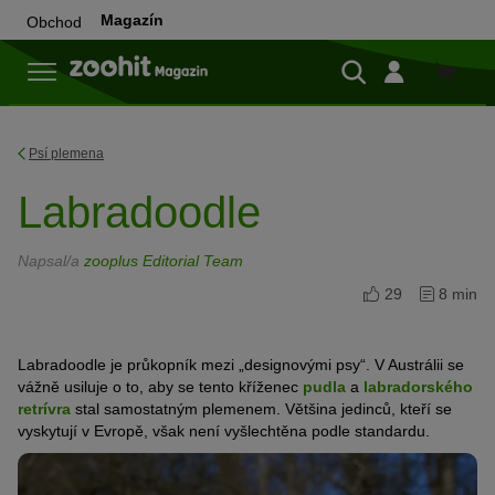
Magazín
Obchod
Do
obchod
Psí plemena
Labradoodle
Napsal/a
zooplus Editorial Team
29
8 min
Labradoodle je průkopník mezi „designovými psy“. V Austrálii se
vážně usiluje o to, aby se tento kříženec
pudla
a
labradorského
retrívra
stal samostatným plemenem. Většina jedinců, kteří se
vyskytují v Evropě, však není vyšlechtěna podle standardu.