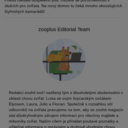
útulcích pro zvířata. Na nový domov tu čeká mnoho okouzlujících
čtyřnohých kamarádů!
zooplus Editorial Team
Redakci zoohit tvoří nadšený tým s dlouholetými zkušenostmi v
oblasti chovu zvířat: Luisa se svým švýcarským ovčákem
Elyosem, Laura, Julio a Florian. Společně s rozsáhlou sítí
odborníků na zvířata pracujeme na tom, aby se zoohit magazín
stal důvěryhodným zdrojem informací pro všechny majitele a
milovníky zvířat. Naším cílem je přinášet poutavé poznatky a
užitečné informace o správném a druhově vhodném chovu