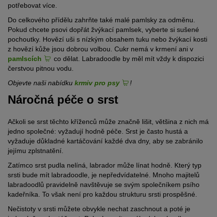
potřebovat více.
Do celkového přídělu zahrňte také malé pamlsky za odměnu.
Pokud chcete psovi dopřát žvýkací pamlsek, vyberte si sušené
pochoutky. Hovězí uši s nízkým obsahem tuku nebo žvýkací kosti
z hovězí kůže jsou dobrou volbou. Cukr nemá v krmení ani v
pamlscích
co dělat. Labradoodle by měl mít vždy k dispozici
čerstvou pitnou vodu.
Objevte naši nabídku
krmiv pro psy
!
Náročná péče o srst
Ačkoli se srst těchto kříženců může značně lišit, většina z nich má
jedno společné: vyžadují hodně péče. Srst je často hustá a
vyžaduje důkladné kartáčování každé dva dny, aby se zabránilo
jejímu zplstnatění.
Zatímco srst pudla nelíná, labrador může línat hodně. Který typ
srsti bude mít labradoodle, je nepředvídatelné. Mnoho majitelů
labradoodlů pravidelně navštěvuje se svým společníkem psího
kadeřníka. To však není pro každou strukturu srsti prospěšné.
Nečistoty v srsti můžete obvykle nechat zaschnout a poté je