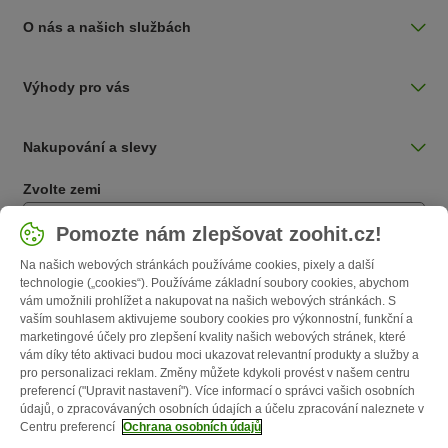
O nás a našich službách
Výhody pro vás
Nakupování a slevy
Zvolte zemi
Česká / CZ
Pomozte nám zlepšovat zoohit.cz!
Na našich webových stránkách používáme cookies, pixely a další
Follow zooplus
technologie („cookies“). Používáme základní soubory cookies, abychom
vám umožnili prohlížet a nakupovat na našich webových stránkách. S
vaším souhlasem aktivujeme soubory cookies pro výkonnostní, funkční a
marketingové účely pro zlepšení kvality našich webových stránek, které
vám díky této aktivaci budou moci ukazovat relevantní produkty a služby a
pro personalizaci reklam. Změny můžete kdykoli provést v našem centru
preferencí ("Upravit nastavení"). Více informací o správci vašich osobních
údajů, o zpracovávaných osobních údajích a účelu zpracování naleznete v
Centru preferencí
Ochrana osobních údajů