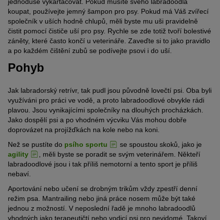
jednoduše vykartáčovat. Pokud musíte svého labradoodla
koupat, používejte jemný šampon pro psy. Pokud má Váš zvířecí
společník v uších hodně chlupů, měli byste mu uši pravidelně
čistit pomocí čističe uší pro psy. Rychle se zde totiž tvoří bolestivé
záněty, které často končí u veterináře. Zaveďte si to jako pravidlo
a po každém čištění zubů se podívejte psovi i do uší.
Pohyb
Jak labradorský retrívr, tak pudl jsou původně lovečtí psi. Oba byli
využíváni pro práci ve vodě, a proto labradoodlové obvykle rádi
plavou. Jsou vynikajícími společníky na dlouhých procházkách.
Jako dospělí psi a po vhodném výcviku Vás mohou dobře
doprovázet na projížďkách na kole nebo na koni.
Než se pustíte do
psího sportu
se spoustou skoků, jako je
agility
, měli byste se poradit se svým veterinářem. Někteří
labradoodlové jsou i tak příliš nemotorní a tento sport je příliš
nebaví.
Aportování nebo učení se drobným trikům vždy zpestří denní
režim psa. Mantrailing nebo jiná práce nosem může být také
jednou z možností. V neposlední řadě je mnoho labradoodlů
vhodných jako terapeutičtí nebo vodicí psi pro nevidomé. Takoví