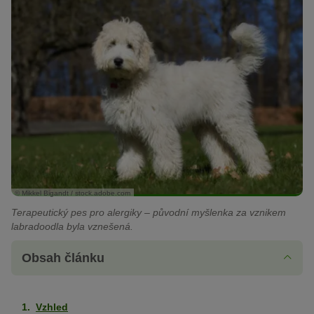
© Mikkel Bigandt / stock.adobe.com
Terapeutický pes pro alergiky – původní myšlenka za vznikem
labradoodla byla vznešená.
Obsah článku
Vzhled