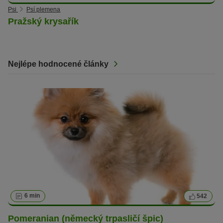
Psi
Psí plemena
Pražský krysařík
Nejlépe hodnocené články
6 min
542
Pomeranian (německý trpasličí špic)