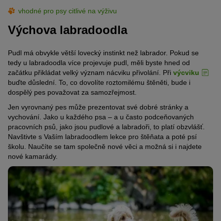
vhodné pro psy citlivé na výživu
Výchova labradoodla
Pudl má obvykle větší lovecký instinkt než labrador. Pokud se
tedy u labradoodla více projevuje pudl, měli byste hned od
začátku přikládat velký význam nácviku přivolání. Při
výcviku
buďte důslední. To, co dovolíte roztomilému štěněti, bude i
dospělý pes považovat za samozřejmost.
Jen vyrovnaný pes může prezentovat své dobré stránky a
vychování. Jako u každého psa – a u často podceňovaných
pracovních psů, jako jsou pudlové a labradoři, to platí obzvlášť.
Navštivte s Vaším labradoodlem lekce pro štěňata a poté psí
školu. Naučíte se tam společně nové věci a možná si i najdete
nové kamarády.