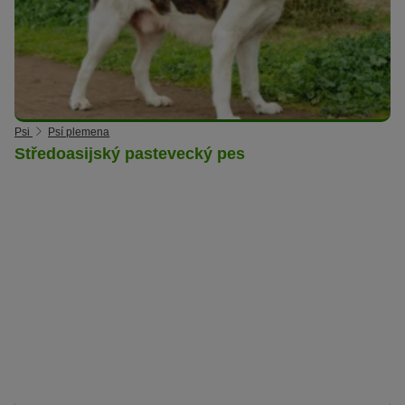
Psi
Psí plemena
Středoasijský pastevecký pes