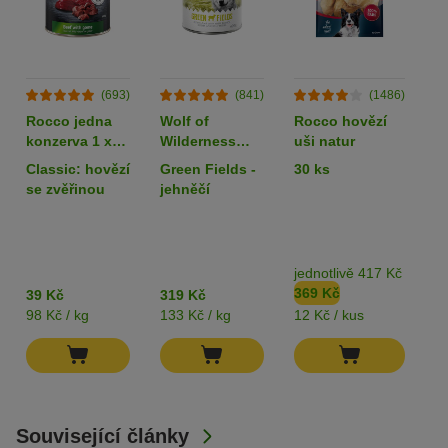
(693)
(841)
(1486)
Rocco jedna
Wolf of
Rocco hovězí
L
konzerva 1 x
Wilderness
uši natur
k
400 g
Adult 6 x 400 g
80
Classic: hovězí
Green Fields -
30 ks
k
- single protein
z
se zvěřinou
jehněčí
jednotlivě 417 Kč
b
369 Kč
3
39 Kč
319 Kč
98 Kč / kg
133 Kč / kg
12 Kč / kus
82
Související články