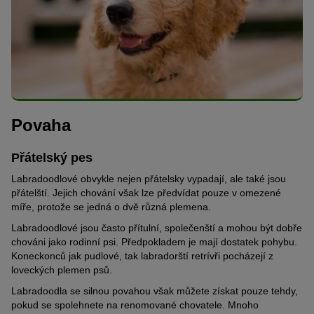
Povaha
Přátelský pes
Labradoodlové obvykle nejen přátelsky vypadají, ale také jsou
přátelští. Jejich chování však lze předvídat pouze v omezené
míře, protože se jedná o dvě různá plemena.
Labradoodlové jsou často přítulní, společenští a mohou být dobře
chováni jako rodinní psi. Předpokladem je mají dostatek pohybu.
Koneckonců jak pudlové, tak labradorští retrívři pocházejí z
loveckých plemen psů.
Labradoodla se silnou povahou však můžete získat pouze tehdy,
pokud se spolehnete na renomované chovatele. Mnoho