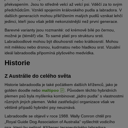
překvapením. Jsou to středně velcí až velcí psi. Vděčí za to svým
předchůdcům. Vznikli spojením královského pudla a labradora. V
dalších generacích mohou přikřížením malých pudlů vznikat lehčí
jedinci, kteří jsou však ještě nekonzistnější než první generace.
Barevné varianty jsou rozmanité: od krémově bílé po černou,
možné je (téměř) vše. To samé platí pro strukturu srsti.
Labradoodlové mohou být dlouhosrstí nebo krátkosrstí. Mohou
mít měkkou nebo drsnou, kudrnatou nebo hladkou srst. Vizuální
ideál labradoodla připomíná plyšového medvídka.
Historie
Z Austrálie do celého světa
Historie labradoodla je také počátkem dalších kříženců, jako je
golden doodle nebo
maltipoo
. Původem těchto hybridních
plemen psů byla myšlenka kombinovat „jádro pudla“ s vlastnostmi
různých jiných plemen. Velké zastřešující organizace však ve
většině případů hybridní psy neuznává.
Labradoodle se objevil v roce 1988. Wally Conron chtěl pro
„Royal Guide Dog Association of Australia“ vyšlechtit vodicího
psa, který by nelínal. Kříženec terapeutického labradora