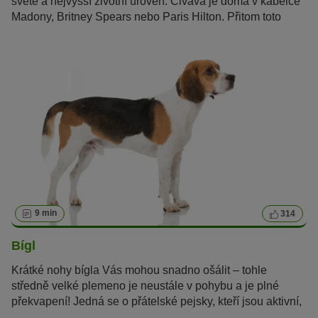
světě a nejvyšší životní úroveň. Čivava je doma v kabelce
Madony, Britney Spears nebo Paris Hilton. Přitom toto
mexické plemeno je víc než jen luxusní psí společník.
9 min
314
Bígl
Krátké nohy bígla Vás mohou snadno ošálit – tohle
středně velké plemeno je neustále v pohybu a je plné
překvapení! Jedná se o přátelské pejsky, kteří jsou aktivní,
velmi chytří a jen tak je něco nevyděsí.