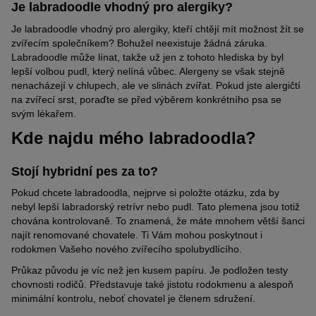
Je labradoodle vhodný pro alergiky?
Je labradoodle vhodný pro alergiky, kteří chtějí mít možnost žít se
zvířecím společníkem? Bohužel neexistuje žádná záruka.
Labradoodle může línat, takže už jen z tohoto hlediska by byl
lepší volbou pudl, který nelíná vůbec. Alergeny se však stejně
nenacházejí v chlupech, ale ve slinách zvířat. Pokud jste alergičtí
na zvířecí srst, poraďte se před výběrem konkrétního psa se
svým lékařem.
Kde najdu mého labradoodla?
Stojí hybridní pes za to?
Pokud chcete labradoodla, nejprve si položte otázku, zda by
nebyl lepší labradorský retrívr nebo pudl. Tato plemena jsou totiž
chována kontrolovaně. To znamená, že máte mnohem větší šanci
najít renomované chovatele. Ti Vám mohou poskytnout i
rodokmen Vašeho nového zvířecího spolubydlícího.
Průkaz původu je víc než jen kusem papíru. Je podložen testy
chovnosti rodičů. Představuje také jistotu rodokmenu a alespoň
minimální kontrolu, neboť chovatel je členem sdružení.