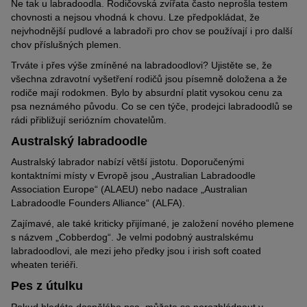
Ne tak u labradoodla. Rodičovská zvířata často neprošla testem
chovnosti a nejsou vhodná k chovu. Lze předpokládat, že
nejvhodnější pudlové a labradoři pro chov se používají i pro další
chov příslušných plemen.
Trváte i přes výše zmíněné na labradoodlovi? Ujistěte se, že
všechna zdravotní vyšetření rodičů jsou písemně doložena a že
rodiče mají rodokmen. Bylo by absurdní platit vysokou cenu za
psa neznámého původu. Co se cen týče, prodejci labradoodlů se
rádi přibližují seriózním chovatelům.
Australský labradoodle
Australský labrador nabízí větší jistotu. Doporučenými
kontaktními místy v Evropě jsou „Australian Labradoodle
Association Europe“ (ALAEU) nebo nadace „Australian
Labradoodle Founders Alliance“ (ALFA).
Zajímavé, ale také kriticky přijímané, je založení nového plemene
s názvem „Cobberdog“. Je velmi podobný australskému
labradoodlovi, ale mezi jeho předky jsou i irish soft coated
wheaten teriéři.
Pes z útulku
Pokud hledáte dospělého psa, můžete se porozhlédnout v